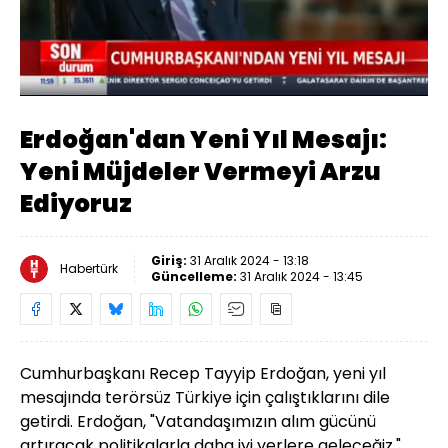
Yüklendi
:
13.49%
Sesi
Oynatma
Aç
Hızı
Erdoğan'dan Yeni Yıl Mesajı:
Yeni Müjdeler Vermeyi Arzu
Ediyoruz
Giriş:
31 Aralık 2024 - 13:18
Habertürk
Güncelleme:
31 Aralık 2024 - 13:45
Cumhurbaşkanı Recep Tayyip Erdoğan, yeni yıl
mesajında terörsüz Türkiye için çalıştıklarını dile
getirdi. Erdoğan, "Vatandaşımızın alım gücünü
artıracak politikalarla daha iyi yerlere geleceğiz."