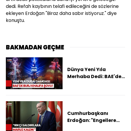
dedi. Refah kaybının telafi edileceğini de sözlerine
ekleyen Erdoğan "Biraz daha sabır istiyoruz." diye
konuştu.
BAKMADAN GEÇME
Dünya Yeni Yıla
Merhaba Dedi: BAE'de
Görkemli Kutlama
Cumhurbaşkanı
Erdoğan: "Engellere
Rağmen Türk