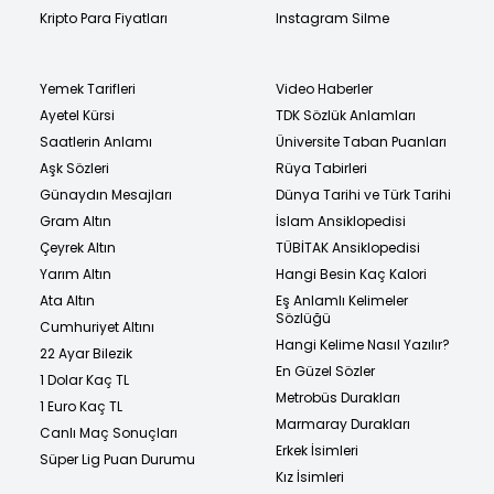
Kripto Para Fiyatları
Instagram Silme
Yemek Tarifleri
Video Haberler
Ayetel Kürsi
TDK Sözlük Anlamları
Saatlerin Anlamı
Üniversite Taban Puanları
Aşk Sözleri
Rüya Tabirleri
Günaydın Mesajları
Dünya Tarihi ve Türk Tarihi
Gram Altın
İslam Ansiklopedisi
Çeyrek Altın
TÜBİTAK Ansiklopedisi
Yarım Altın
Hangi Besin Kaç Kalori
Ata Altın
Eş Anlamlı Kelimeler
Sözlüğü
Cumhuriyet Altını
Hangi Kelime Nasıl Yazılır?
22 Ayar Bilezik
En Güzel Sözler
1 Dolar Kaç TL
Metrobüs Durakları
1 Euro Kaç TL
Marmaray Durakları
Canlı Maç Sonuçları
Erkek İsimleri
Süper Lig Puan Durumu
Kız İsimleri