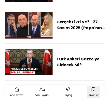
Diasporası Ayakta
Kalmayı Başardı"
Gerçek Fikri Ne? - 27
Kasım 2025 (Papa'nın
Neden İlk Ziyareti
Türkiye?)
Türk Askeri Gazze'ye
Gidecek Mi?
Ana Sayfa
Yazı Boyutu
Paylaş
Favoriler