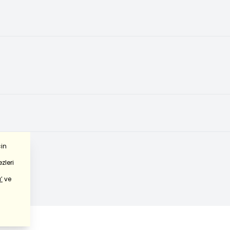
çin
zleri
’
ve