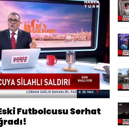
Yüklendi
:
100.00%
Oynatma
Hızı
Eski Futbolcusu Serhat
ğradı!