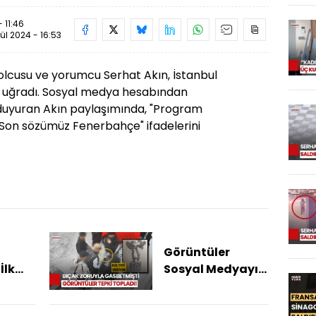
- 11:46
lül 2024 - 16:53
olcusu ve yorumcu Serhat Akın, İstanbul
ya uğradı. Sosyal medya hesabından
 duyuran Akın paylaşımında, "Program
r. Son sözümüz Fenerbahçe" ifadelerini
Görüntüler
İlk
Sosyal Medyayı
Ayağa Kaldırdı:
undan
Bıçakla Kolye