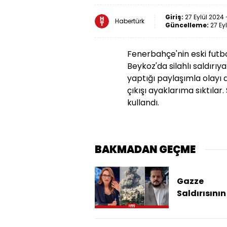
Giriş:
27 Eylül 2024 
Habertürk
Güncelleme:
27 Ey
Fenerbahçe'nin eski futb
Beykoz'da silahlı saldırı
yaptığı paylaşımla olayı
çıkışı ayaklarıma sıktıla
kullandı.
BAKMADAN GEÇME
Gazze
Saldırısının 
Aşaması
Başladı! B