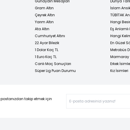
Günaydın Mesajları
Dünya Tarih
Gram Altın
İslam Ansi
Çeyrek Altın
TÜBİTAK An
Yarım Altın
Hangi Besi
Ata Altın
Eş Anlamlı 
Cumhuriyet Altını
Hangi Kelim
22 Ayar Bilezik
En Güzel Sö
1 Dolar Kaç TL
Metrobüs D
1 Euro Kaç TL
Marmaray D
Canlı Maç Sonuçları
Erkek İsimle
Süper Lig Puan Durumu
Kız İsimleri
-postanızdan takip etmek için