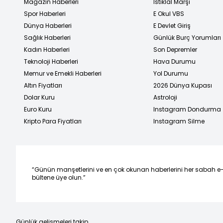
Magazin Haberleri
İstiklal Marşı
Spor Haberleri
E Okul VBS
Dünya Haberleri
E Devlet Giriş
Sağlık Haberleri
Günlük Burç Yorumları
Kadın Haberleri
Son Depremler
Teknoloji Haberleri
Hava Durumu
Memur ve Emekli Haberleri
Yol Durumu
Altın Fiyatları
2026 Dünya Kupası
Dolar Kuru
Astroloji
Euro Kuru
Instagram Dondurma
Kripto Para Fiyatları
Instagram Silme
“Günün manşetlerini ve en çok okunan haberlerini her sabah e
bültene üye olun.”
Günlük gelişmeleri takip