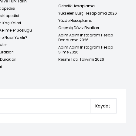
i ve Türk Tarihi
Gebelik Hesaplama
klopedisi
Yükselen Burç Hesaplama 2026
siklopedisi
Yüzde Hesaplama
n Kaç Kalori
Geçmiş Döviz Fiyatları
Kelimeler Sözlüğü
Adım Adım Instagram Hesap
e Nasıl Yazılır?
Dondurma 2026
zler
Adım Adım Instagram Hesap
urakları
Silme 2026
urakları
Resmi Tatil Takvimi 2026
ri
Kaydet