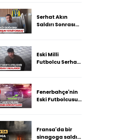
cevap verecek?
Serhat Akın
Saldırı Sonrası
İlk Kez Konuştu
Eski Milli
Futbolcu Serhat
Akın'a Yönelik
Silahlı Saldırıyı
Gerçekleştiren
Fenerbahçe'nin
Şüpheli
Eski Futbolcusu
Yakalandı!
Serhat Akın
Saldırı Anı
Kameralara
Fransa'da bir
Böyle Yansıdı!
sinagoga saldırı