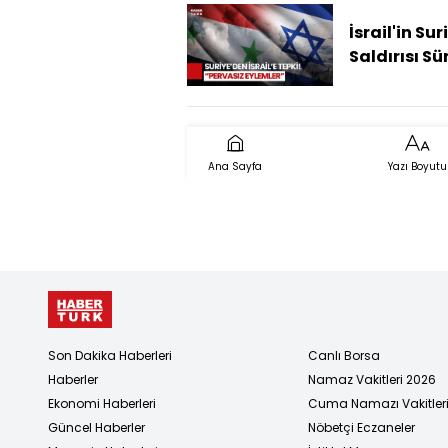
Sonra Ne
Olacak?
İsrail'in Sur
Saldırısı Sü
"Saldırıda 1 
Öldü"
Ana Sayfa
Yazı Boyutu
Son Dakika Haberleri
Canlı Borsa
Haberler
Namaz Vakitleri 2026
Ekonomi Haberleri
Cuma Namazı Vakitler
Güncel Haberler
Nöbetçi Eczaneler