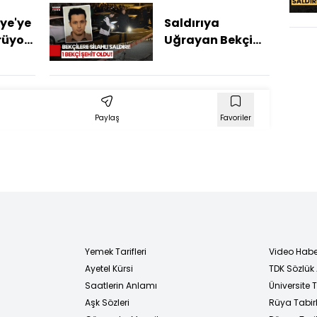
Gasp Etti, Silahla
Poz Verdi
iye'ye
Saldırıya
rüyor!
Uğrayan Bekçi
Sivil
Şehit Oldu!
Paylaş
Favoriler
Yemek Tarifleri
Video Habe
Ayetel Kürsi
TDK Sözlük
i
Saatlerin Anlamı
Üniversite
Aşk Sözleri
Rüya Tabirl