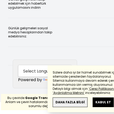
edebilmek için habertürk
uygulamasını indirin
Günlük gelişmeleri sosyal
medya hesaplarından takip
edebilirsiniz.
Sizlere daha iyi bir hizmet sunabilmek i
sitemizde çerezlerden faydalanıyoruz.
Powered by
Translate
Sitemizi kullanmaya devam ederek çere
kullanmamıza izin vermiş oluyorsunuz.
Detaylı bilgi almak için
‘Çerez Politikasını
‘Aydınlatma Metnini’
inceleyebilirsiniz.
Bu çeviride
Google Translete
kullanılmıştır.
Anlam ve çeviri hatalarından
haberturk.com
DAHA FAZLA BİLGİ
KABUL ET
sorumlu değildir.