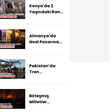
Konya'da 2
Yaşındaki Rana,
Köpeklerin
Saldırısında
Öldü!
Almanya'da
Noel Pazarına
Korkunç
Saldırı:11 Kişi
Öldü, En Az 80
Pakistan'da
Kişi Yaralandı!
Tren
İstasyonunda
Bombalı Saldırı
Meydana Geldi
Birleşmiş
Milletler
saldırılara nasıl