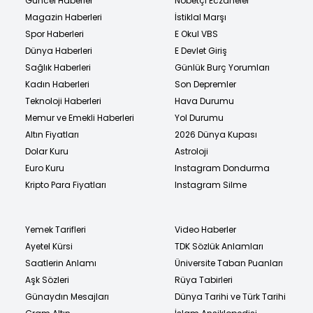
Güncel Haberler
Nöbetçi Eczaneler
Magazin Haberleri
İstiklal Marşı
Spor Haberleri
E Okul VBS
Dünya Haberleri
E Devlet Giriş
Sağlık Haberleri
Günlük Burç Yorumları
Kadın Haberleri
Son Depremler
Teknoloji Haberleri
Hava Durumu
Memur ve Emekli Haberleri
Yol Durumu
Altın Fiyatları
2026 Dünya Kupası
Dolar Kuru
Astroloji
Euro Kuru
Instagram Dondurma
Kripto Para Fiyatları
Instagram Silme
Yemek Tarifleri
Video Haberler
Ayetel Kürsi
TDK Sözlük Anlamları
Saatlerin Anlamı
Üniversite Taban Puanları
Aşk Sözleri
Rüya Tabirleri
Günaydın Mesajları
Dünya Tarihi ve Türk Tarihi