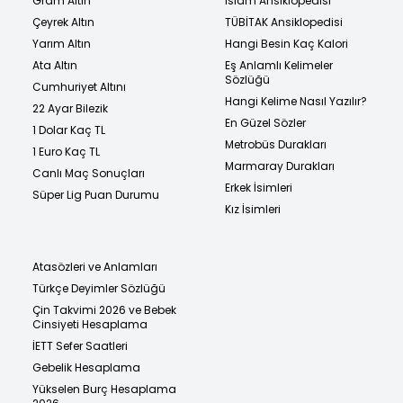
Gram Altın
İslam Ansiklopedisi
Çeyrek Altın
TÜBİTAK Ansiklopedisi
Yarım Altın
Hangi Besin Kaç Kalori
Ata Altın
Eş Anlamlı Kelimeler
Sözlüğü
Cumhuriyet Altını
Hangi Kelime Nasıl Yazılır?
22 Ayar Bilezik
En Güzel Sözler
1 Dolar Kaç TL
Metrobüs Durakları
1 Euro Kaç TL
Marmaray Durakları
Canlı Maç Sonuçları
Erkek İsimleri
Süper Lig Puan Durumu
Kız İsimleri
Atasözleri ve Anlamları
Türkçe Deyimler Sözlüğü
Çin Takvimi 2026 ve Bebek
Cinsiyeti Hesaplama
İETT Sefer Saatleri
Gebelik Hesaplama
Yükselen Burç Hesaplama