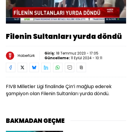
Yüklendi
:
9.86%
Sesi
Oynatma
Aç
Hızı
Filenin Sultanları yurda döndü
Giriş:
18 Temmuz 2023 - 17:05
Habertürk
Güncelleme:
11 Eylül 2024 - 10:11
FIVB Milletler Ligi finalinde Çin’i mağlup ederek
şampiyon olan Filenin Sultanları yurda döndü.
BAKMADAN GEÇME