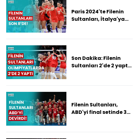
Paris 2024'te Filenin
Sultanları, İtalya'ya
mağlup oldu!
Son Dakika: Filenin
Sultanları 2'de 2 yaptı!
Filenin Sultanları
çeyrek finali
garantiledi!
Filenin Sultanları,
ABD'yi final setinde 3-2
mağlup etti