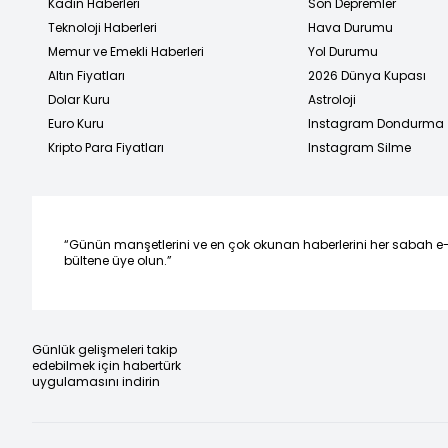
Kadın Haberleri
Son Depremler
Teknoloji Haberleri
Hava Durumu
Memur ve Emekli Haberleri
Yol Durumu
Altın Fiyatları
2026 Dünya Kupası
Dolar Kuru
Astroloji
Euro Kuru
Instagram Dondurma
Kripto Para Fiyatları
Instagram Silme
“Günün manşetlerini ve en çok okunan haberlerini her sabah e
bültene üye olun.”
Günlük gelişmeleri takip
edebilmek için habertürk
uygulamasını indirin