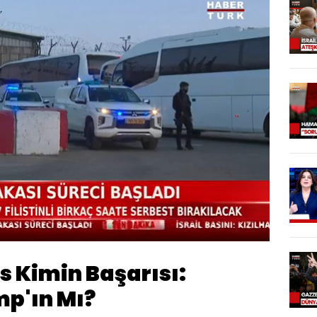
Oynatma
Hızı
s Kimin Başarısı:
mp'ın Mı?