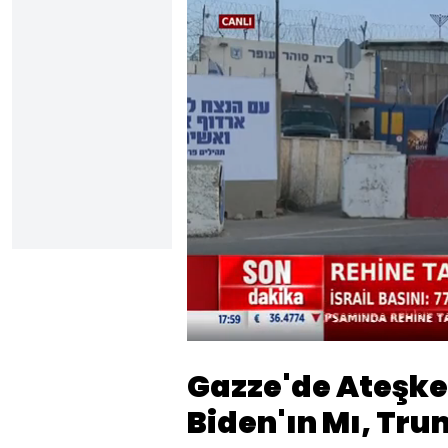
Yüklendi
:
5.91%
Sesi
Aç
Gazze'de Ateşke
Biden'ın Mı, Tru