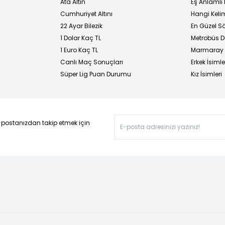
Ata Altın
Eş Anlamlı 
Cumhuriyet Altını
Hangi Kelim
22 Ayar Bilezik
En Güzel Sö
1 Dolar Kaç TL
Metrobüs D
1 Euro Kaç TL
Marmaray D
Canlı Maç Sonuçları
Erkek İsimle
Süper Lig Puan Durumu
Kız İsimleri
-postanızdan takip etmek için