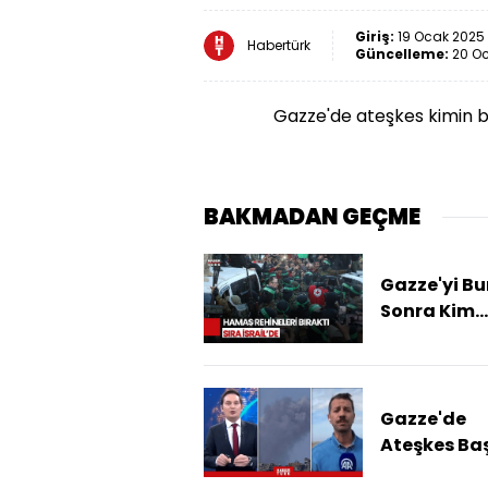
Giriş:
19 Ocak 2025 
Habertürk
Güncelleme:
20 Oc
Gazze'de ateşkes kimin ba
BAKMADAN GEÇME
Gazze'yi B
Sonra Kim
Yönetecek
Gazze'de
Ateşkes Baş
Hamas Tes