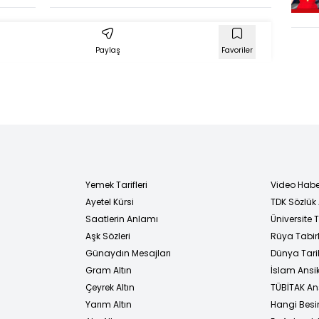
mleri
Memmunuz
Paylaş
Favoriler
Yemek Tarifleri
Video Habe
Ayetel Kürsi
TDK Sözlük
i
Saatlerin Anlamı
Üniversite
Aşk Sözleri
Rüya Tabirl
Günaydın Mesajları
Dünya Tarih
Gram Altın
İslam Ansi
Çeyrek Altın
TÜBİTAK An
Yarım Altın
Hangi Besi