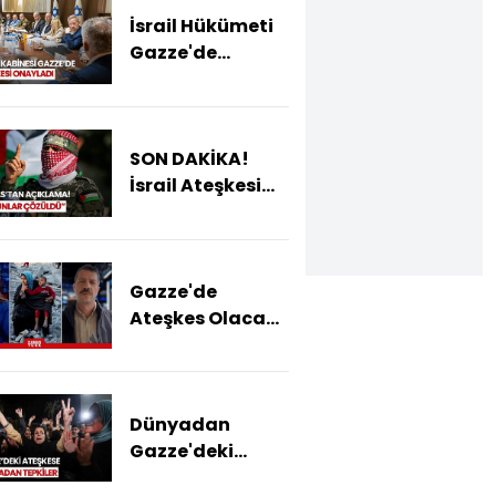
İsrail Hükümeti
Gazze'de
Ateşkesi
Onayladı! İlk
Takas Pazar
SON DAKİKA!
Günü
İsrail Ateşkesi
Gerçekleşecek
Görüşürken,
Hamas Açıkladı:
Sorunlar
Gazze'de
Çözüldü
Ateşkes Olacak
Mı, Olmayacak
Mı?
Dünyadan
Gazze'deki
Ateşkes