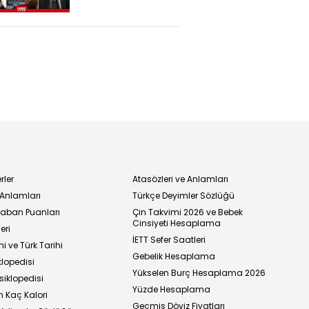
Mümkün Mü?
rler
Atasözleri ve Anlamları
 Anlamları
Türkçe Deyimler Sözlüğü
 Taban Puanları
Çin Takvimi 2026 ve Bebek
Cinsiyeti Hesaplama
eri
İETT Sefer Saatleri
i ve Türk Tarihi
Gebelik Hesaplama
klopedisi
Yükselen Burç Hesaplama 2026
siklopedisi
Yüzde Hesaplama
n Kaç Kalori
Geçmiş Döviz Fiyatları