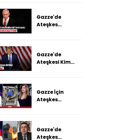
Anlaşmasına
Tepkiler: "İnsani
Gazze'de
Yardımlar
Ateşkes
Gazze'ye
Olmayacak Mı?
Ulaşmalı"
Gazze'de
Ateşkesi Kim
Sağladı?
Gazze İçin
Ateşkes
Teklifinde Neler
Var?
Gazze'de
Ateşkes