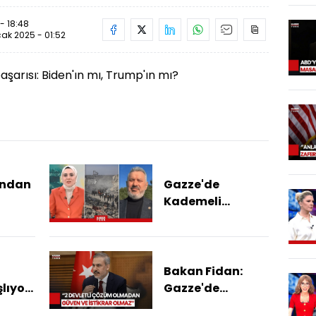
- 18:48
ak 2025 - 01:52
şarısı: Biden'ın mı, Trump'ın mı?
undan
Gazze'de
Kademeli
?
Ateşkes Başladı!
Bakan Fidan:
lıyor!
Gazze'de
lim
Ateşkesten