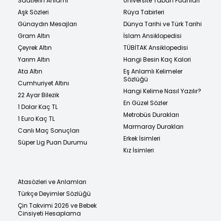
Saatlerin Anlamı
Üniversite Taban Puanları
Aşk Sözleri
Rüya Tabirleri
Günaydın Mesajları
Dünya Tarihi ve Türk Tarihi
Gram Altın
İslam Ansiklopedisi
Çeyrek Altın
TÜBİTAK Ansiklopedisi
Yarım Altın
Hangi Besin Kaç Kalori
Ata Altın
Eş Anlamlı Kelimeler
Sözlüğü
Cumhuriyet Altını
Hangi Kelime Nasıl Yazılır?
22 Ayar Bilezik
En Güzel Sözler
1 Dolar Kaç TL
Metrobüs Durakları
1 Euro Kaç TL
Marmaray Durakları
Canlı Maç Sonuçları
Erkek İsimleri
Süper Lig Puan Durumu
Kız İsimleri
Atasözleri ve Anlamları
Türkçe Deyimler Sözlüğü
Çin Takvimi 2026 ve Bebek
Cinsiyeti Hesaplama