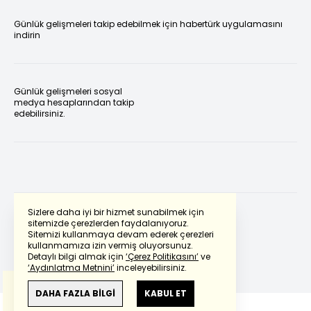
Günlük gelişmeleri takip edebilmek için habertürk uygulamasını
indirin
Günlük gelişmeleri sosyal
medya hesaplarından takip
edebilirsiniz.
Sizlere daha iyi bir hizmet sunabilmek için
sitemizde çerezlerden faydalanıyoruz.
Sitemizi kullanmaya devam ederek çerezleri
Powered by
Translate
kullanmamıza izin vermiş oluyorsunuz.
Detaylı bilgi almak için
‘Çerez Politikasını’
ve
‘Aydınlatma Metnini’
inceleyebilirsiniz.
Bu çeviride
Google Translete
kullanılmıştır.
Anlam ve çeviri hatalarından
haberturk.com
DAHA FAZLA BİLGİ
KABUL ET
sorumlu değildir.