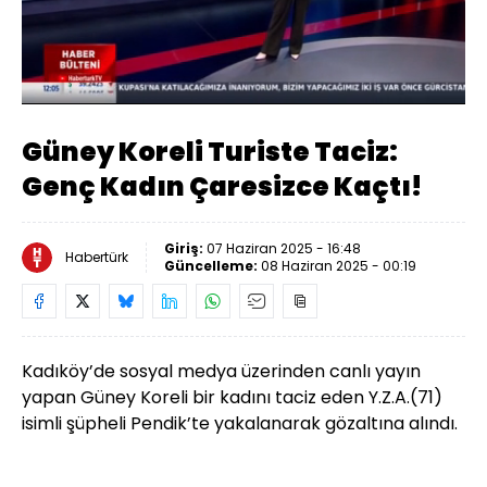
Yüklendi
:
41.88%
Sesi
Oynatma
Aç
Hızı
Güney Koreli Turiste Taciz:
Genç Kadın Çaresizce Kaçtı!
Giriş:
07 Haziran 2025 - 16:48
Habertürk
Güncelleme:
08 Haziran 2025 - 00:19
Kadıköy’de sosyal medya üzerinden canlı yayın
yapan Güney Koreli bir kadını taciz eden Y.Z.A.(71)
isimli şüpheli Pendik’te yakalanarak gözaltına alındı.