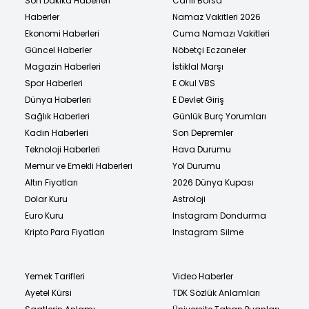
Son Dakika Haberleri
Canlı Borsa
Haberler
Namaz Vakitleri 2026
Ekonomi Haberleri
Cuma Namazı Vakitleri
Güncel Haberler
Nöbetçi Eczaneler
Magazin Haberleri
İstiklal Marşı
Spor Haberleri
E Okul VBS
Dünya Haberleri
E Devlet Giriş
Sağlık Haberleri
Günlük Burç Yorumları
Kadın Haberleri
Son Depremler
Teknoloji Haberleri
Hava Durumu
Memur ve Emekli Haberleri
Yol Durumu
Altın Fiyatları
2026 Dünya Kupası
Dolar Kuru
Astroloji
Euro Kuru
Instagram Dondurma
Kripto Para Fiyatları
Instagram Silme
Yemek Tarifleri
Video Haberler
Ayetel Kürsi
TDK Sözlük Anlamları