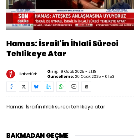
Yüklendi
:
7.90%
Sesi
Oynatma
Aç
Hızı
Hamas: İsrail'in İhlali Süreci
Tehlikeye Atar
Giriş:
19 Ocak 2025 - 21:18
Habertürk
Güncelleme:
20 Ocak 2025 - 01:53
Hamas: İsrail'in ihlali süreci tehlikeye atar
BAKMADAN GEÇME