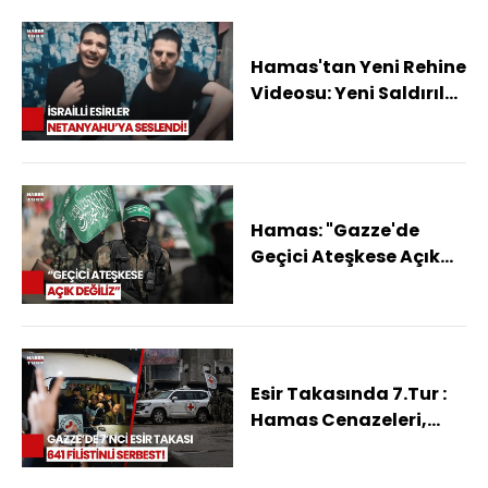
Hamas'tan Yeni Rehine
Videosu: Yeni Saldırılar
Sonumuz Olacak
Hamas: "Gazze'de
Geçici Ateşkese Açık
Olduğumuz Haberleri
Yalan"
Esir Takasında 7.Tur :
Hamas Cenazeleri,
İsrail Esirleri Bıraktı