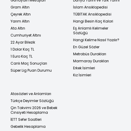
Günaydın Mesajları
Dünya Tarihi ve Türk Tarihi
Gram Altın
İslam Ansiklopedisi
Çeyrek Altın
TÜBİTAK Ansiklopedisi
Yarım Altın
Hangi Besin Kaç Kalori
Ata Altın
Eş Anlamlı Kelimeler
Sözlüğü
Cumhuriyet Altını
Hangi Kelime Nasıl Yazılır?
22 Ayar Bilezik
En Güzel Sözler
1 Dolar Kaç TL
Metrobüs Durakları
1 Euro Kaç TL
Marmaray Durakları
Canlı Maç Sonuçları
Erkek İsimleri
Süper Lig Puan Durumu
Kız İsimleri
Atasözleri ve Anlamları
Türkçe Deyimler Sözlüğü
Çin Takvimi 2026 ve Bebek
Cinsiyeti Hesaplama
İETT Sefer Saatleri
Gebelik Hesaplama