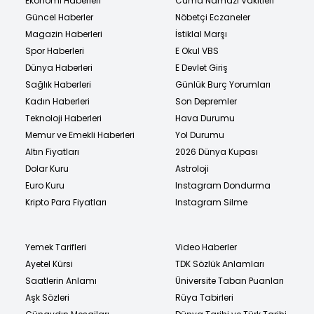
Ekonomi Haberleri
Cuma Namazı Vakitleri
Güncel Haberler
Nöbetçi Eczaneler
Magazin Haberleri
İstiklal Marşı
Spor Haberleri
E Okul VBS
Dünya Haberleri
E Devlet Giriş
Sağlık Haberleri
Günlük Burç Yorumları
Kadın Haberleri
Son Depremler
Teknoloji Haberleri
Hava Durumu
Memur ve Emekli Haberleri
Yol Durumu
Altın Fiyatları
2026 Dünya Kupası
Dolar Kuru
Astroloji
Euro Kuru
Instagram Dondurma
Kripto Para Fiyatları
Instagram Silme
Yemek Tarifleri
Video Haberler
Ayetel Kürsi
TDK Sözlük Anlamları
Saatlerin Anlamı
Üniversite Taban Puanları
Aşk Sözleri
Rüya Tabirleri