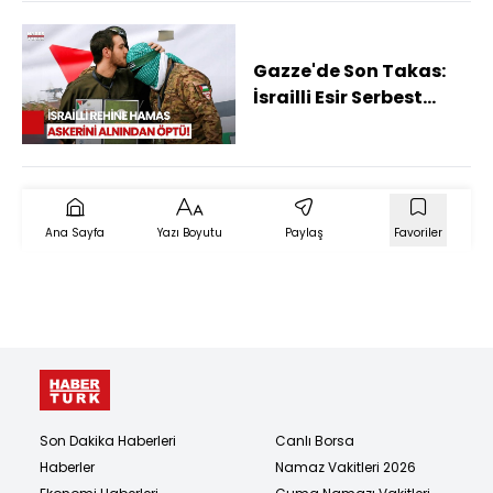
Gazze'de Son Takas:
İsrailli Esir Serbest
Bırakılırken Hamas
Savaşçısını Alnından
Öptü!
Ana Sayfa
Yazı Boyutu
Paylaş
Favoriler
Son Dakika Haberleri
Canlı Borsa
Haberler
Namaz Vakitleri 2026