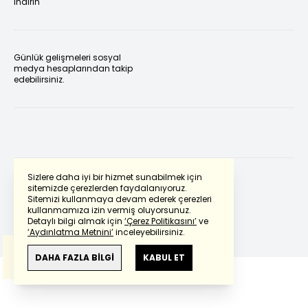
indirin
Günlük gelişmeleri sosyal
medya hesaplarından takip
edebilirsiniz.
Sizlere daha iyi bir hizmet sunabilmek için
sitemizde çerezlerden faydalanıyoruz.
Sitemizi kullanmaya devam ederek çerezleri
Powered by
Translate
kullanmamıza izin vermiş oluyorsunuz.
Detaylı bilgi almak için
‘Çerez Politikasını’
ve
‘Aydınlatma Metnini’
inceleyebilirsiniz.
Bu çeviride
Google Translete
kullanılmıştır.
Anlam ve çeviri hatalarından
haberturk.com
DAHA FAZLA BİLGİ
KABUL ET
sorumlu değildir.