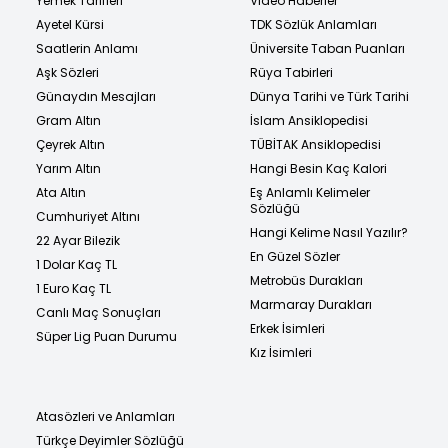
Yemek Tarifleri
Video Haberler
Ayetel Kürsi
TDK Sözlük Anlamları
Saatlerin Anlamı
Üniversite Taban Puanları
Aşk Sözleri
Rüya Tabirleri
Günaydın Mesajları
Dünya Tarihi ve Türk Tarihi
Gram Altın
İslam Ansiklopedisi
Çeyrek Altın
TÜBİTAK Ansiklopedisi
Yarım Altın
Hangi Besin Kaç Kalori
Ata Altın
Eş Anlamlı Kelimeler
Sözlüğü
Cumhuriyet Altını
Hangi Kelime Nasıl Yazılır?
22 Ayar Bilezik
En Güzel Sözler
1 Dolar Kaç TL
Metrobüs Durakları
1 Euro Kaç TL
Marmaray Durakları
Canlı Maç Sonuçları
Erkek İsimleri
Süper Lig Puan Durumu
Kız İsimleri
Atasözleri ve Anlamları
Türkçe Deyimler Sözlüğü