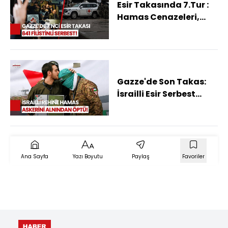
Esir Takasında 7.Tur :
Hamas Cenazeleri,
İsrail Esirleri Bıraktı
Gazze'de Son Takas:
İsrailli Esir Serbest
Bırakılırken Hamas
Savaşçısını Alnından
Öptü!
Ana Sayfa
Yazı Boyutu
Paylaş
Favoriler