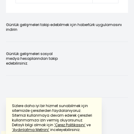
Günlük gelişmeleri takip edebilmek için habertürk uygulamasını
indirin
Günlük gelişmeleri sosyal
medya hesaplarından takip
edebilirsiniz.
Sizlere daha iyi bir hizmet sunabilmek için
sitemizde çerezlerden faydalanıyoruz.
Sitemizi kullanmaya devam ederek çerezleri
Powered by
Translate
kullanmamıza izin vermiş oluyorsunuz.
Detaylı bilgi almak için
‘Çerez Politikasını’
ve
‘Aydınlatma Metnini’
inceleyebilirsiniz.