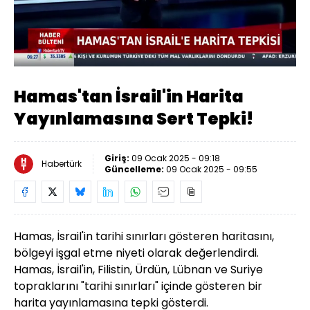
Yüklendi
:
65.56%
Sesi
Oynatma
360
Aç
Hızı
Hamas'tan İsrail'in Harita
Yayınlamasına Sert Tepki!
Giriş:
09 Ocak 2025 - 09:18
Habertürk
Güncelleme:
09 Ocak 2025 - 09:55
Hamas, İsrail'in tarihi sınırları gösteren haritasını,
bölgeyi işgal etme niyeti olarak değerlendirdi.
Hamas, İsrail'in, Filistin, Ürdün, Lübnan ve Suriye
topraklarını "tarihi sınırları" içinde gösteren bir
harita yayınlamasına tepki gösterdi.