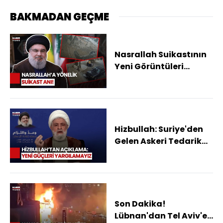
BAKMADAN GEÇME
Nasrallah Suikastının
Yeni Görüntüleri
Ortaya Çıktı: Sığınak
Delici Bombanın
Düştüğü An!
Hizbullah: Suriye'den
Gelen Askeri Tedarik
Yolunu Kaybettik
Son Dakika!
Lübnan'dan Tel Aviv'e