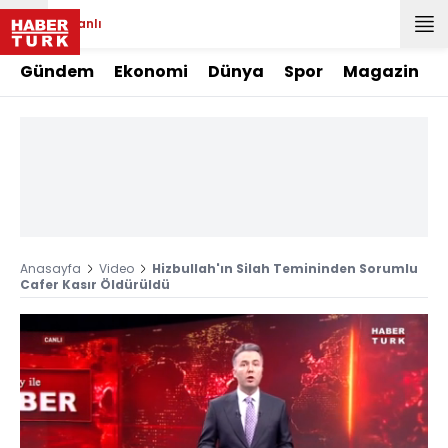
Canlı
Gündem
Ekonomi
Dünya
Spor
Magazin
Anasayfa
Video
Hizbullah'ın Silah Temininden Sorumlu
Cafer Kasır Öldürüldü