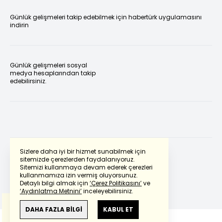
Günlük gelişmeleri takip edebilmek için habertürk uygulamasını
indirin
Günlük gelişmeleri sosyal
medya hesaplarından takip
edebilirsiniz.
Sizlere daha iyi bir hizmet sunabilmek için
sitemizde çerezlerden faydalanıyoruz.
Sitemizi kullanmaya devam ederek çerezleri
Powered by
Translate
kullanmamıza izin vermiş oluyorsunuz.
Detaylı bilgi almak için
‘Çerez Politikasını’
ve
‘Aydınlatma Metnini’
inceleyebilirsiniz.
Bu çeviride
Google Translete
kullanılmıştır.
Anlam ve çeviri hatalarından
haberturk.com
DAHA FAZLA BİLGİ
KABUL ET
sorumlu değildir.