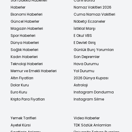
Son Dakika Haberleri
Canlı Borsa
Haberler
Namaz Vakitleri 2026
Ekonomi Haberleri
Cuma Namazı Vakitleri
Güncel Haberler
Nöbetçi Eczaneler
Magazin Haberleri
İstiklal Marşı
Spor Haberleri
E Okul VBS
Dünya Haberleri
E Devlet Giriş
Sağlık Haberleri
Günlük Burç Yorumları
Kadın Haberleri
Son Depremler
Teknoloji Haberleri
Hava Durumu
Memur ve Emekli Haberleri
Yol Durumu
Altın Fiyatları
2026 Dünya Kupası
Dolar Kuru
Astroloji
Euro Kuru
Instagram Dondurma
Kripto Para Fiyatları
Instagram Silme
Yemek Tarifleri
Video Haberler
Ayetel Kürsi
TDK Sözlük Anlamları