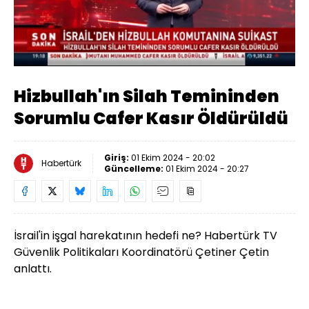
Yüklendi
:
23.68%
Sesi
Oynatma
Aç
Hızı
Hizbullah'ın Silah Temininden
Sorumlu Cafer Kasır Öldürüldü
Giriş:
01 Ekim 2024 - 20:02
Habertürk
Güncelleme:
01 Ekim 2024 - 20:27
İsrail'in işgal harekatının hedefi ne? Habertürk TV
Güvenlik Politikaları Koordinatörü Çetiner Çetin
anlattı.