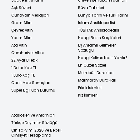
Saatlerin Anlamı
Üniversite Taban Puanları
Aşk Sözleri
Rüya Tabirleri
Günaydın Mesajları
Dünya Tarihi ve Türk Tarihi
Gram Altın
İslam Ansiklopedisi
Çeyrek Altın
TÜBİTAK Ansiklopedisi
Yarım Altın
Hangi Besin Kaç Kalori
Ata Altın
Eş Anlamlı Kelimeler
Sözlüğü
Cumhuriyet Altını
Hangi Kelime Nasıl Yazılır?
22 Ayar Bilezik
En Güzel Sözler
1 Dolar Kaç TL
Metrobüs Durakları
1 Euro Kaç TL
Marmaray Durakları
Canlı Maç Sonuçları
Erkek İsimleri
Süper Lig Puan Durumu
Kız İsimleri
Atasözleri ve Anlamları
Türkçe Deyimler Sözlüğü
Çin Takvimi 2026 ve Bebek
Cinsiyeti Hesaplama