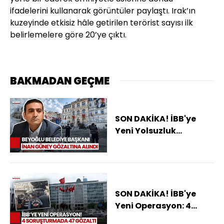
ifadelerini kullanarak görüntüler paylaştı. Irak’ın
kuzeyinde etkisiz hâle getirilen terörist sayısı ilk
belirlemelere göre 20’ye çıktı.
BAKMADAN GEÇME
SON DAKİKA! İBB'ye
Yeni Yolsuzluk
Operasyonu! İnan
Güney Ve 43 Kişi İçin
Gözaltı Kararı
SON DAKİKA! İBB'ye
Yeni Operasyon: 4
Soruşturmada 47