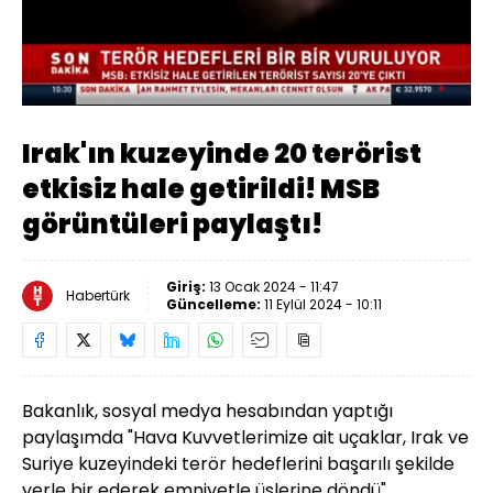
Yüklendi
:
53.48%
Sesi
Oynatma
Aç
Hızı
Irak'ın kuzeyinde 20 terörist
etkisiz hale getirildi! MSB
görüntüleri paylaştı!
Giriş:
13 Ocak 2024 - 11:47
Habertürk
Güncelleme:
11 Eylül 2024 - 10:11
Bakanlık, sosyal medya hesabından yaptığı
paylaşımda "Hava Kuvvetlerimize ait uçaklar, Irak ve
Suriye kuzeyindeki terör hedeflerini başarılı şekilde
yerle bir ederek emniyetle üslerine döndü"