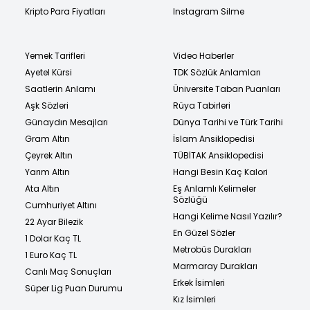
Kripto Para Fiyatları
Instagram Silme
Yemek Tarifleri
Video Haberler
Ayetel Kürsi
TDK Sözlük Anlamları
Saatlerin Anlamı
Üniversite Taban Puanları
Aşk Sözleri
Rüya Tabirleri
Günaydın Mesajları
Dünya Tarihi ve Türk Tarihi
Gram Altın
İslam Ansiklopedisi
Çeyrek Altın
TÜBİTAK Ansiklopedisi
Yarım Altın
Hangi Besin Kaç Kalori
Ata Altın
Eş Anlamlı Kelimeler
Sözlüğü
Cumhuriyet Altını
Hangi Kelime Nasıl Yazılır?
22 Ayar Bilezik
En Güzel Sözler
1 Dolar Kaç TL
Metrobüs Durakları
1 Euro Kaç TL
Marmaray Durakları
Canlı Maç Sonuçları
Erkek İsimleri
Süper Lig Puan Durumu
Kız İsimleri