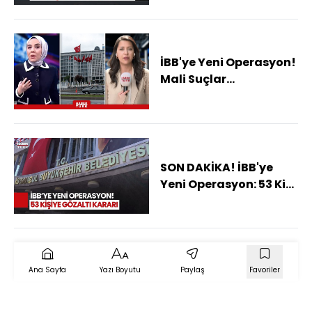
Gözaltı Kararı!
İBB'ye Yeni Operasyon!
Mali Suçlar
Soruşturmasında 2.
Dalga
SON DAKİKA! İBB'ye
Yeni Operasyon: 53 Kişi
İçin Gözaltı Kararı!
Ana Sayfa
Yazı Boyutu
Paylaş
Favoriler