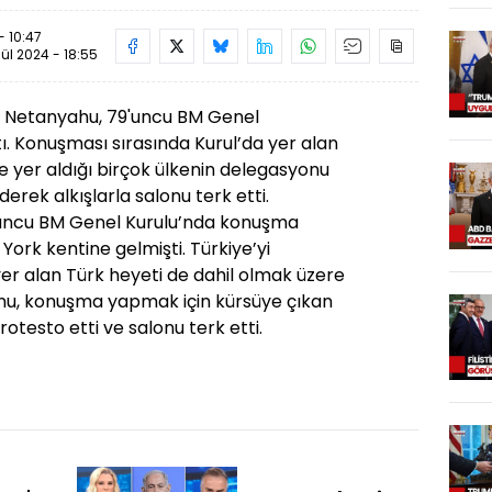
- 10:47
lül 2024 - 18:55
n Netanyahu, 79'uncu BM Genel
. Konuşması sırasında Kurul’da yer alan
de yer aldığı birçok ülkenin delegasyonu
rek alkışlarla salonu terk etti.
uncu BM Genel Kurulu’nda konuşma
ork kentine gelmişti. Türkiye’yi
er alan Türk heyeti de dahil olmak üzere
nu, konuşma yapmak için kürsüye çıkan
otesto etti ve salonu terk etti.