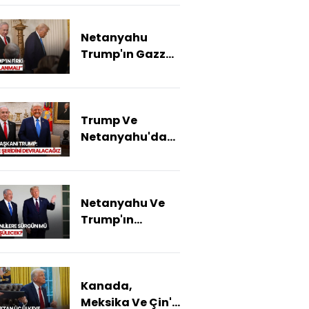
Kararlı"
Netanyahu
Trump'ın Gazze
Planına
Desteğini
Açıkladı
Trump Ve
Netanyahu'dan
Beyaz Saray'da
Kritik Görüşme!
ABD Gazze'ye Mi
Netanyahu Ve
Girecek?
Trump'ın
Gündeminde
Hangi Başlıklar
Var?
Kanada,
Meksika Ve Çin'e