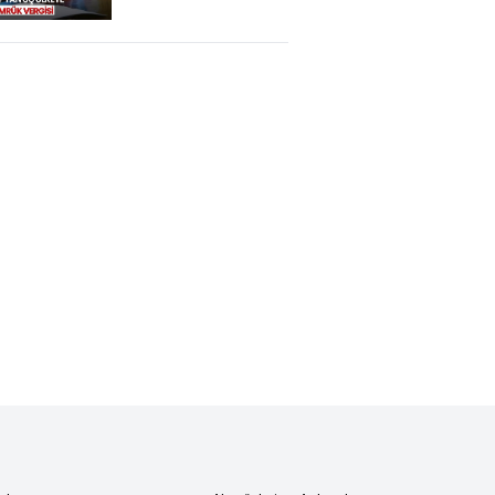
Ek Gümrük
Vergileri
Getirildi. Ne
Anlama Geliyor?