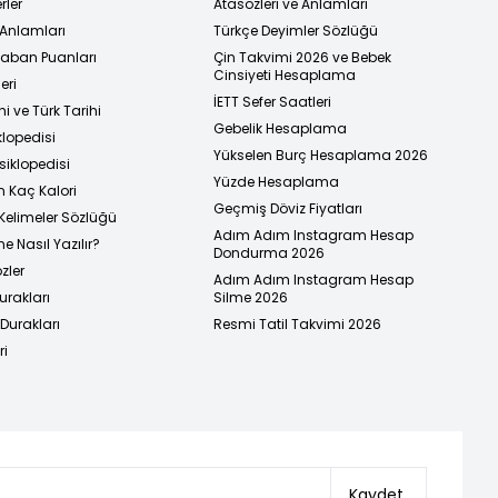
rler
Atasözleri ve Anlamları
 Anlamları
Türkçe Deyimler Sözlüğü
 Taban Puanları
Çin Takvimi 2026 ve Bebek
Cinsiyeti Hesaplama
eri
İETT Sefer Saatleri
i ve Türk Tarihi
Gebelik Hesaplama
klopedisi
Yükselen Burç Hesaplama 2026
siklopedisi
Yüzde Hesaplama
n Kaç Kalori
Geçmiş Döviz Fiyatları
Kelimeler Sözlüğü
Adım Adım Instagram Hesap
e Nasıl Yazılır?
Dondurma 2026
zler
Adım Adım Instagram Hesap
urakları
Silme 2026
urakları
Resmi Tatil Takvimi 2026
ri
Kaydet