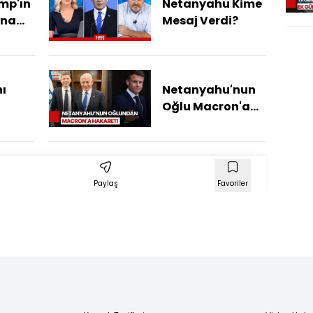
mp'ın
Netanyahu Kime
ına
Mesaj Verdi?
ı
Netanyahu'nun
Oğlu Macron'a
'yu
Hakaret Etti:
ygun
Canın
ını
Cehenneme
Paylaş
Favoriler