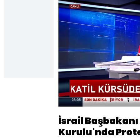
Yüklendi
:
27.62%
Sesi
Aç
İsrail Başbakan
Kurulu'nda Prote