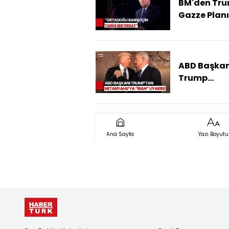
BM'den Tru
Gazze Plan
Onay
ABD Başkan
Trump
Netanyahu
Uyardı! "U
Olmayacağ
Söyledim"
Ana Sayfa
Yazı Boyutu