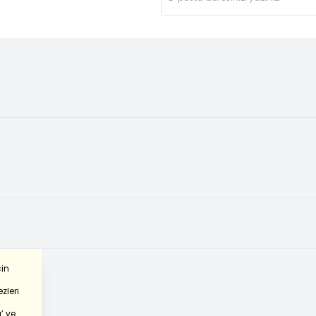
çin
zleri
’
ve