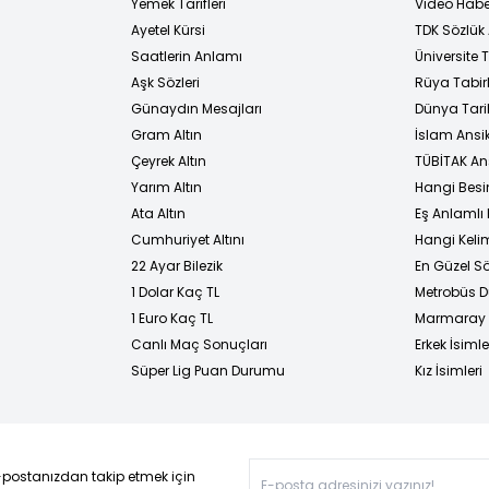
Yemek Tarifleri
Video Habe
Ayetel Kürsi
TDK Sözlük
i
Saatlerin Anlamı
Üniversite
Aşk Sözleri
Rüya Tabirl
Günaydın Mesajları
Dünya Tarih
Gram Altın
İslam Ansi
Çeyrek Altın
TÜBİTAK An
Yarım Altın
Hangi Besi
Ata Altın
Eş Anlamlı 
Cumhuriyet Altını
Hangi Kelim
22 Ayar Bilezik
En Güzel Sö
1 Dolar Kaç TL
Metrobüs D
1 Euro Kaç TL
Marmaray D
Canlı Maç Sonuçları
Erkek İsimle
Süper Lig Puan Durumu
Kız İsimleri
-postanızdan takip etmek için