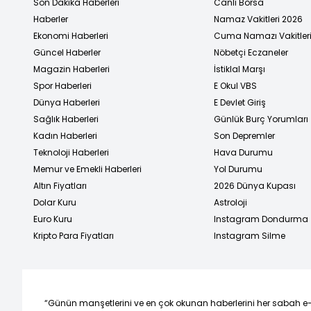
Son Dakika Haberleri
Canlı Borsa
Haberler
Namaz Vakitleri 2026
Ekonomi Haberleri
Cuma Namazı Vakitler
Güncel Haberler
Nöbetçi Eczaneler
Magazin Haberleri
İstiklal Marşı
Spor Haberleri
E Okul VBS
Dünya Haberleri
E Devlet Giriş
Sağlık Haberleri
Günlük Burç Yorumları
Kadın Haberleri
Son Depremler
Teknoloji Haberleri
Hava Durumu
Memur ve Emekli Haberleri
Yol Durumu
Altın Fiyatları
2026 Dünya Kupası
Dolar Kuru
Astroloji
Euro Kuru
Instagram Dondurma
Kripto Para Fiyatları
Instagram Silme
“Günün manşetlerini ve en çok okunan haberlerini her sabah e