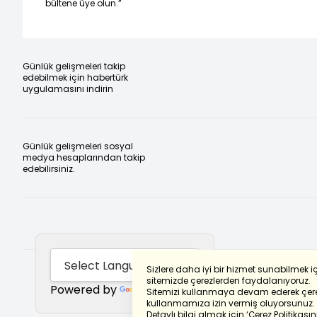
bültene üye olun.”
Günlük gelişmeleri takip
edebilmek için habertürk
uygulamasını indirin
Günlük gelişmeleri sosyal
medya hesaplarından takip
edebilirsiniz.
Sizlere daha iyi bir hizmet sunabilmek i
sitemizde çerezlerden faydalanıyoruz.
Powered by
Translate
Sitemizi kullanmaya devam ederek çere
kullanmamıza izin vermiş oluyorsunuz.
Detaylı bilgi almak için
‘Çerez Politikasını