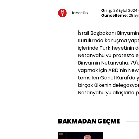
Giriş:
28 Eylül 2024 
Habertürk
Güncelleme:
28 Ey
İsrail Başbakanı Binyami
Kurulu’nda konuşma yaptı
içlerinde Türk heyetinin 
Netanyahu’yu protesto ede
Binyamin Netanyahu, 79'
yapmak için ABD’nin New Y
temsilen Genel Kurul'da y
birçok ülkenin delegasyo
Netanyahu’yu alkışlarla pr
BAKMADAN GEÇME