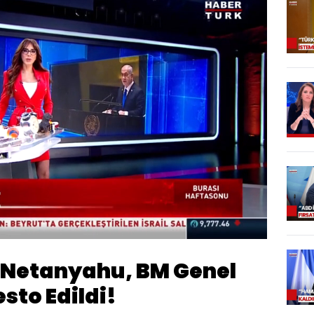
Oynatma
Hızı
ı Netanyahu, BM Genel
sto Edildi!