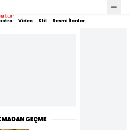
astro
Video
Stil
Resmi İlanlar
KMADAN GEÇME