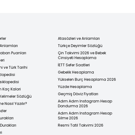
rler
Atasözleri ve Anlamları
 Anlamları
Türkçe Deyimler Sözlüğü
 Taban Puanları
Çin Takvimi 2026 ve Bebek
Cinsiyeti Hesaplama
eri
İETT Sefer Saatleri
i ve Türk Tarihi
Gebelik Hesaplama
klopedisi
Yükselen Burç Hesaplama 2026
siklopedisi
Yüzde Hesaplama
n Kaç Kalori
Geçmiş Döviz Fiyatları
Kelimeler Sözlüğü
Adım Adım Instagram Hesap
e Nasıl Yazılır?
Dondurma 2026
zler
Adım Adım Instagram Hesap
urakları
Silme 2026
urakları
Resmi Tatil Takvimi 2026
ri