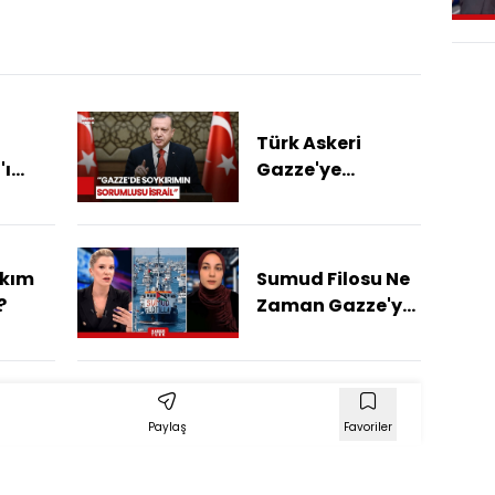
Türk Askeri
'ı
Gazze'ye
a
Gidecek Mi?
n
ıkım
Sumud Filosu Ne
?
Zaman Gazze'ye
Ulaşacak?
Paylaş
Favoriler