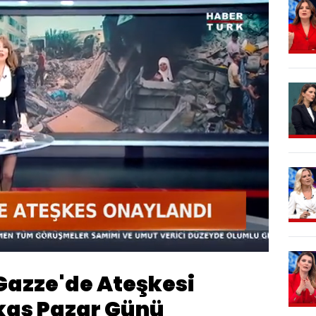
ndi
:
1%
Oynatma
Hızı
Gazze'de Ateşkesi
akas Pazar Günü