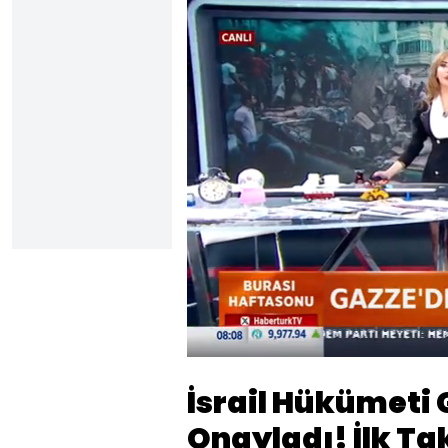
Yükle
68.6
Sesi
Aç
İsrail Hükümeti 
Onayladı! İlk T