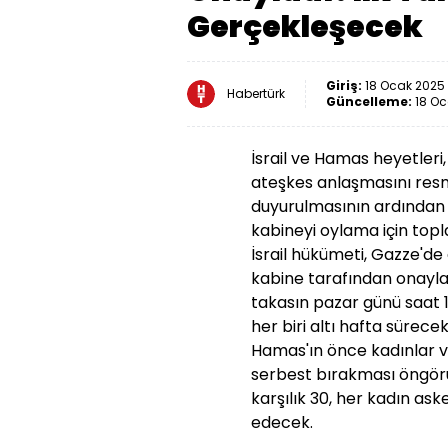
Gerçekleşecek
Giriş:
18 Ocak 2025 
Habertürk
Güncelleme:
18 Oc
İsrail ve Hamas heyetleri
ateşkes anlaşmasını resm
duyurulmasının ardından 
kabineyi oylama için top
İsrail hükümeti, Gazze'de
kabine tarafından onayland
takasın pazar günü saat 
her biri altı hafta süre
Hamas'ın önce kadınlar v
serbest bırakması öngörül
karşılık 30, her kadın ask
edecek.