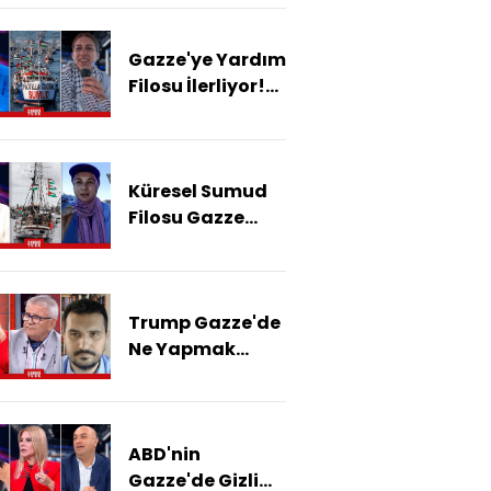
Tunus'taki
Filoyu İsrail Mi
Gazze'ye Yardım
Vurdu?
Filosu İlerliyor!
Küresel Sumud
Filosu Gazze'ye
Ne Zaman
Küresel Sumud
Varacak?
Filosu Gazze
Yolunda! İsrail
Ablukası Bu Kez
Kırılacak Mı?
Trump Gazze'de
Ne Yapmak
İstiyor?
ABD'nin
Gazze'de Gizli