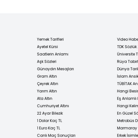
Yemek Tarifleri
Video Habe
Ayetel Kürsi
TDK Sözlük
i
Saatlerin Anlamı
Üniversite
Aşk Sözleri
Rüya Tabirl
Günaydın Mesajları
Dünya Tarih
Gram Altın
İslam Ansi
Çeyrek Altın
TÜBİTAK An
Yarım Altın
Hangi Besi
Ata Altın
Eş Anlamlı 
Cumhuriyet Altını
Hangi Kelim
22 Ayar Bilezik
En Güzel Sö
1 Dolar Kaç TL
Metrobüs D
1 Euro Kaç TL
Marmaray D
Canlı Maç Sonuçları
Erkek İsimle