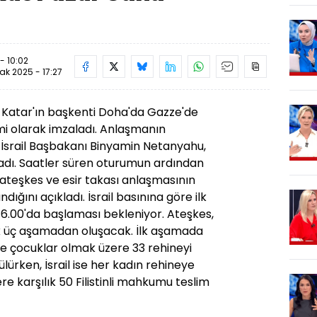
- 10:02
ak 2025 - 17:27
, Katar'ın başkenti Doha'da Gazze'de
i olarak imzaladı. Anlaşmanın
İsrail Başbakanı Binyamin Netanyahu,
ladı. Saatler süren oturumun ardından
 ateşkes ve esir takası anlaşmasının
ığını açıkladı. İsrail basınına göre ilk
16.00'da başlaması bekleniyor. Ateşkes,
cek üç aşamadan oluşacak. İlk aşamada
e çocuklar olmak üzere 33 rehineyi
ürken, İsrail ise her kadın rehineye
ere karşılık 50 Filistinli mahkumu teslim