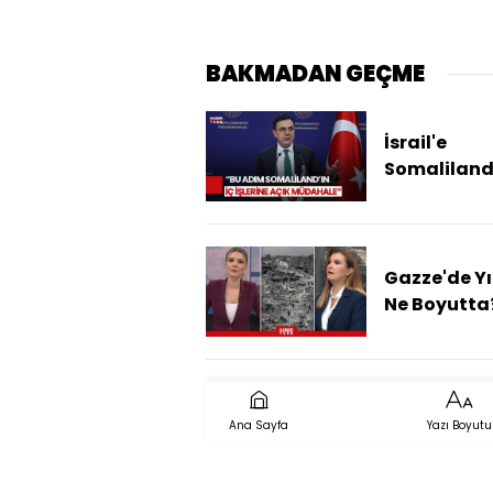
BAKMADAN GEÇME
İsrail'e
Somaliland
Tanımasın
Türkiye'de
Tepki!
Gazze'de Y
Ne Boyutta
Ana Sayfa
Yazı Boyutu