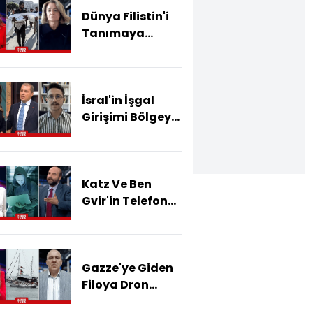
Dünya Filistin'i
Tanımaya
Başladı!
Filistin'de
Katliam Sona
İsral'in İşgal
Erer Mi?
Girişimi Bölgeyi
Nasıl Etkiler?
Katz Ve Ben
Gvir'in Telefon
Numaralarını
Kim, Nasıl
Buldu?
Gazze'ye Giden
Filoya Dron
Saldırısı!