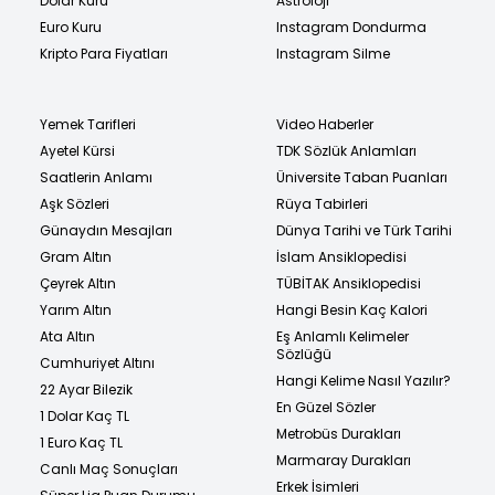
Dolar Kuru
Astroloji
Euro Kuru
Instagram Dondurma
Kripto Para Fiyatları
Instagram Silme
Yemek Tarifleri
Video Haberler
Ayetel Kürsi
TDK Sözlük Anlamları
Saatlerin Anlamı
Üniversite Taban Puanları
Aşk Sözleri
Rüya Tabirleri
Günaydın Mesajları
Dünya Tarihi ve Türk Tarihi
Gram Altın
İslam Ansiklopedisi
Çeyrek Altın
TÜBİTAK Ansiklopedisi
Yarım Altın
Hangi Besin Kaç Kalori
Ata Altın
Eş Anlamlı Kelimeler
Sözlüğü
Cumhuriyet Altını
Hangi Kelime Nasıl Yazılır?
22 Ayar Bilezik
En Güzel Sözler
1 Dolar Kaç TL
Metrobüs Durakları
1 Euro Kaç TL
Marmaray Durakları
Canlı Maç Sonuçları
Erkek İsimleri