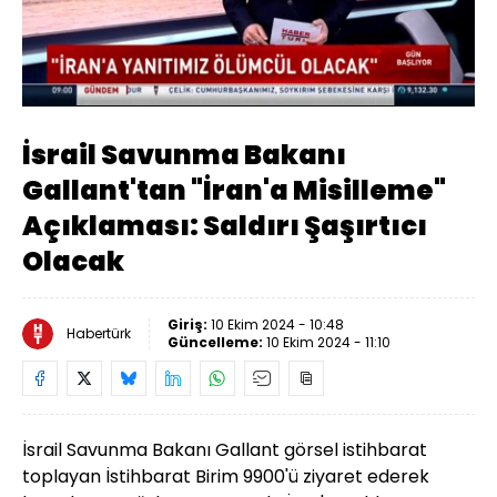
Yüklendi
:
22.79%
Sesi
Oynatma
Aç
Hızı
İsrail Savunma Bakanı
Gallant'tan "İran'a Misilleme"
Açıklaması: Saldırı Şaşırtıcı
Olacak
Giriş:
10 Ekim 2024 - 10:48
Habertürk
Güncelleme:
10 Ekim 2024 - 11:10
İsrail Savunma Bakanı Gallant görsel istihbarat
toplayan İstihbarat Birim 9900'ü ziyaret ederek