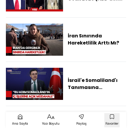
İran'a Askeri Müdahale
Olur Mu?)
İran Sınırında
Hareketlilik Arttı Mı?
İsrail'e Somaliland'ı
Tanımasına
Türkiye'den Tepki!
Ana Sayfa
Yazı Boyutu
Paylaş
Favoriler