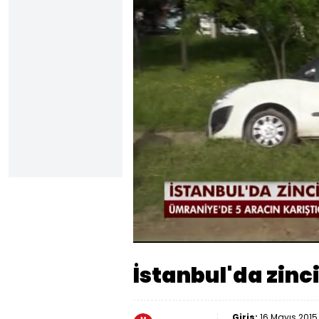
Sesi
Aç
İstanbul'da zinc
Giriş:
16 Mayıs 2015 