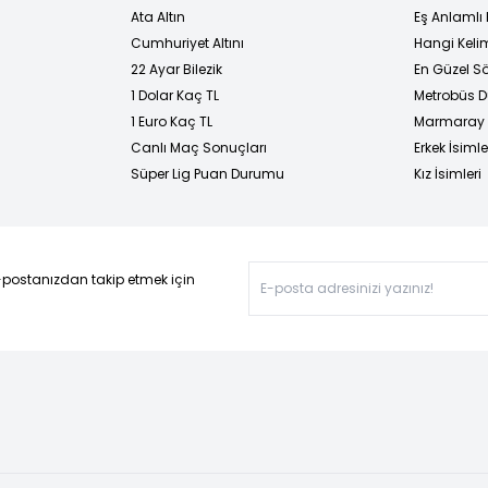
Ata Altın
Eş Anlamlı 
Cumhuriyet Altını
Hangi Kelim
22 Ayar Bilezik
En Güzel Sö
1 Dolar Kaç TL
Metrobüs D
1 Euro Kaç TL
Marmaray D
Canlı Maç Sonuçları
Erkek İsimle
Süper Lig Puan Durumu
Kız İsimleri
-postanızdan takip etmek için