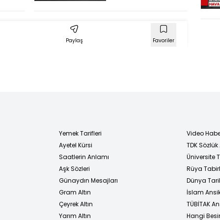
Sayıda
Çaplı Patlama
Meydana Geldi
Paylaş
Favoriler
Yemek Tarifleri
Video Habe
Ayetel Kürsi
TDK Sözlük
i
Saatlerin Anlamı
Üniversite
Aşk Sözleri
Rüya Tabirl
Günaydın Mesajları
Dünya Tarih
Gram Altın
İslam Ansi
Çeyrek Altın
TÜBİTAK An
Yarım Altın
Hangi Besi