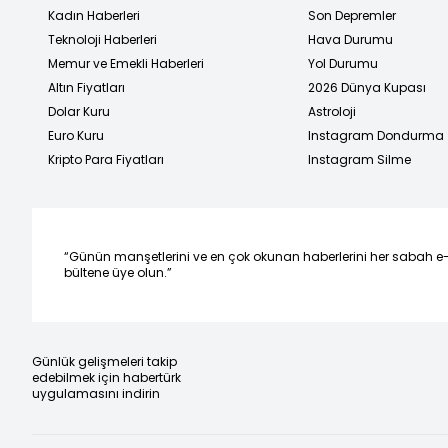
Kadın Haberleri
Son Depremler
Teknoloji Haberleri
Hava Durumu
Memur ve Emekli Haberleri
Yol Durumu
Altın Fiyatları
2026 Dünya Kupası
Dolar Kuru
Astroloji
Euro Kuru
Instagram Dondurma
Kripto Para Fiyatları
Instagram Silme
“Günün manşetlerini ve en çok okunan haberlerini her sabah e
bültene üye olun.”
Günlük gelişmeleri takip
edebilmek için habertürk
uygulamasını indirin