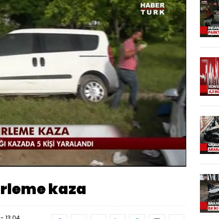
Yüklendi
:
100.00%
Oynatma
Hızı
irleme kaza
- 13:04