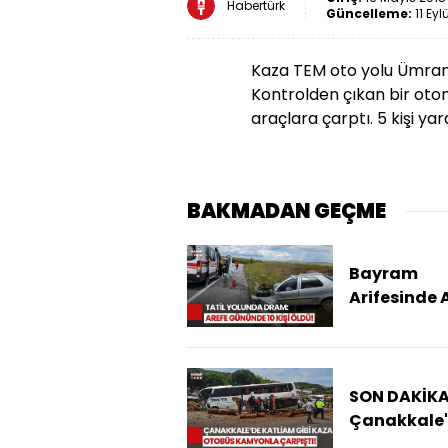
Habertürk
Güncelleme:
11 Eyl
Kaza TEM oto yolu Ümran
Kontrolden çıkan bir oto
araçlara çarptı. 5 kişi ya
BAKMADAN GEÇME
Bayram
Arifesinde 
Tablo: Traf
Kazalarınd
Kişi Hayatı
Kaybetti
SON DAKİKA
Çanakkale
Zincirleme 