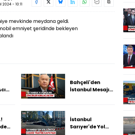
ül 2024 - 10:11
iye mevkinde meydana geldi.
mobil emniyet şeridinde bekleyen
ralandı
Bahçeli'den
Acı
İstanbul Mesajı!
ik
"Yolsuzluk
a 10
Sarmalına
nı
Mahkum
Edilmesi Yürek
!
İstanbul
Acıtan Yara"
'de
Sarıyer'de Yol
Kaza!
Çöktü! Küçük