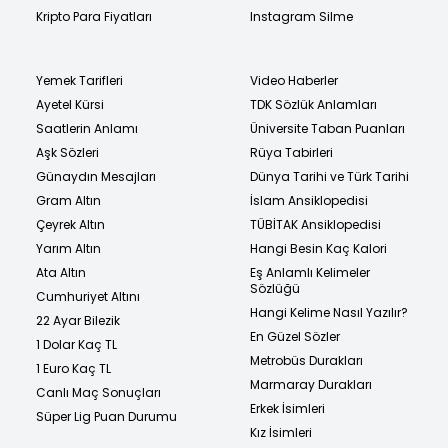
Kripto Para Fiyatları
Instagram Silme
Yemek Tarifleri
Video Haberler
Ayetel Kürsi
TDK Sözlük Anlamları
Saatlerin Anlamı
Üniversite Taban Puanları
Aşk Sözleri
Rüya Tabirleri
Günaydın Mesajları
Dünya Tarihi ve Türk Tarihi
Gram Altın
İslam Ansiklopedisi
Çeyrek Altın
TÜBİTAK Ansiklopedisi
Yarım Altın
Hangi Besin Kaç Kalori
Ata Altın
Eş Anlamlı Kelimeler
Sözlüğü
Cumhuriyet Altını
Hangi Kelime Nasıl Yazılır?
22 Ayar Bilezik
En Güzel Sözler
1 Dolar Kaç TL
Metrobüs Durakları
1 Euro Kaç TL
Marmaray Durakları
Canlı Maç Sonuçları
Erkek İsimleri
Süper Lig Puan Durumu
Kız İsimleri