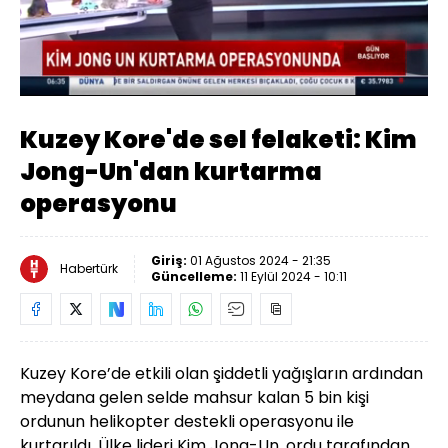
Yüklendi
:
46.52%
Sesi
Oynatma
Aç
Hızı
Kuzey Kore'de sel felaketi: Kim
Jong-Un'dan kurtarma
operasyonu
Giriş:
01 Ağustos 2024 - 21:35
Habertürk
Güncelleme:
11 Eylül 2024 - 10:11
Kuzey Kore’de etkili olan şiddetli yağışların ardından
meydana gelen selde mahsur kalan 5 bin kişi
ordunun helikopter destekli operasyonu ile
kurtarıldı. Ülke lideri Kim Jong-Un, ordu tarafından