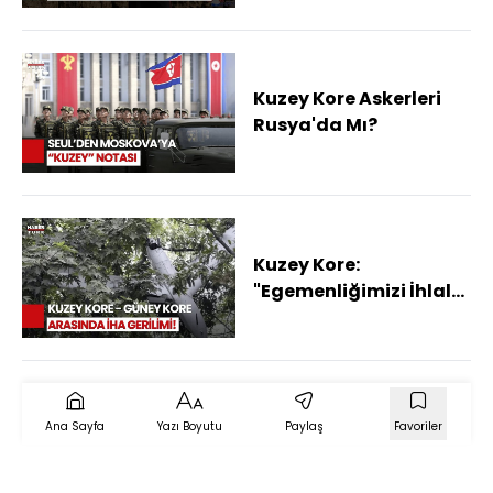
Kuzey Kore Askerleri
Rusya'da Mı?
Kuzey Kore:
"Egemenliğimizi İhlal
Ederlerse Savaş İlanı
Sayarız"
Ana Sayfa
Yazı Boyutu
Paylaş
Favoriler