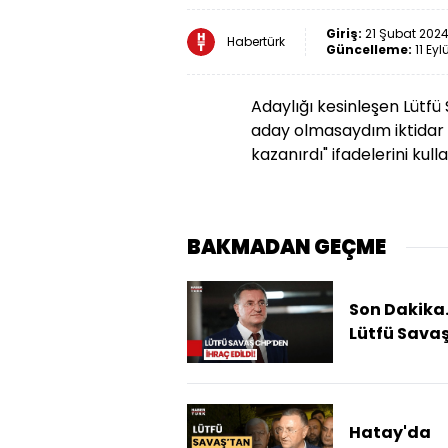
Giriş:
21 Şubat 2024 
Habertürk
Güncelleme:
11 Eyl
Adaylığı kesinleşen Lütfü
aday olmasaydım iktidar y
kazanırdı" ifadelerini kulla
BAKMADAN GEÇME
Son Dakika.
Lütfü Sava
CHP'den İh
Edildi!
Hatay'da