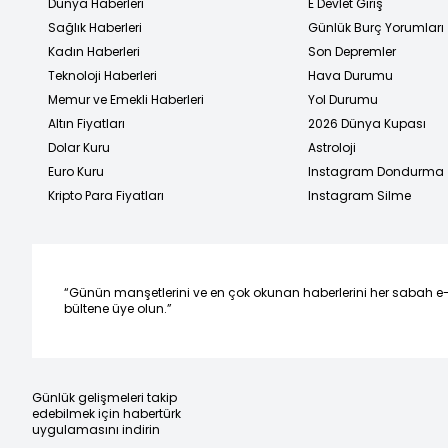
Dünya Haberleri
E Devlet Giriş
Sağlık Haberleri
Günlük Burç Yorumları
Kadın Haberleri
Son Depremler
Teknoloji Haberleri
Hava Durumu
Memur ve Emekli Haberleri
Yol Durumu
Altın Fiyatları
2026 Dünya Kupası
Dolar Kuru
Astroloji
Euro Kuru
Instagram Dondurma
Kripto Para Fiyatları
Instagram Silme
“Günün manşetlerini ve en çok okunan haberlerini her sabah e
bültene üye olun.”
Günlük gelişmeleri takip
edebilmek için habertürk
uygulamasını indirin