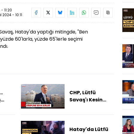
- 11:20
ül 2024 - 10:11
 Savaş, Hatay'da yaptığı mitingde, "Ben
üzde 60'larla, yüzde 65'lerle seçimi
ndı.
..
CHP, Lütfü
ş
Savaş'ı Kesin
raç
İhraç İstemiyle
Disipline Sevk
Etti!
Hatay'da Lütfü