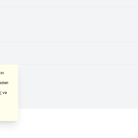
çin
zleri
’
ve