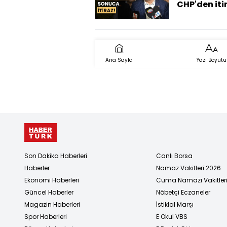
CHP'den iti
Lütfü Sava
seçime ilişk
açıklama g
Ana Sayfa
Yazı Boyutu
Son Dakika Haberleri
Canlı Borsa
Haberler
Namaz Vakitleri 2026
Ekonomi Haberleri
Cuma Namazı Vakitler
Güncel Haberler
Nöbetçi Eczaneler
Magazin Haberleri
İstiklal Marşı
Spor Haberleri
E Okul VBS