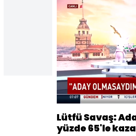
Yüklendi
:
61.08%
Sesi
Aç
Lütfü Savaş: Ad
yüzde 65'le kaza