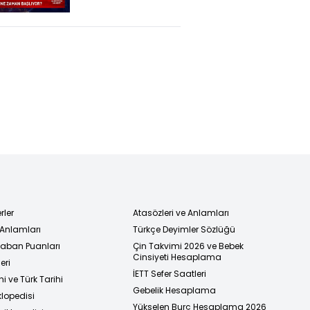
Aralık 2021 (Expo
2021 için hangi
yatırımlar
yapıldı?)
rler
Atasözleri ve Anlamları
 Anlamları
Türkçe Deyimler Sözlüğü
 Taban Puanları
Çin Takvimi 2026 ve Bebek
Cinsiyeti Hesaplama
eri
İETT Sefer Saatleri
i ve Türk Tarihi
Gebelik Hesaplama
klopedisi
Yükselen Burç Hesaplama 2026