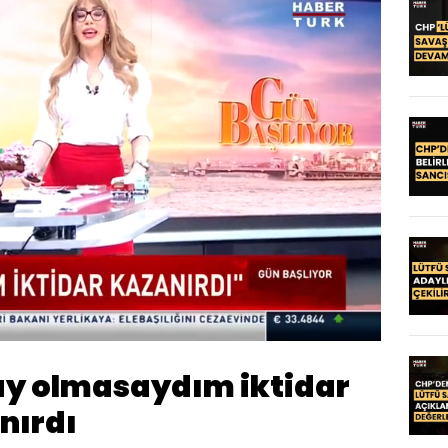
Oynatma
Hızı
ay olmasaydım iktidar
nırdı