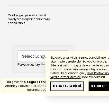
Günlük gelişmeleri sosyal
medya hesaplarından takip
edebilirsiniz.
Sizlere daha iyi bir hizmet sunabilmek i
sitemizde çerezlerden faydalanıyoruz.
Powered by
Translate
Sitemizi kullanmaya devam ederek çere
kullanmamıza izin vermiş oluyorsunuz.
Detaylı bilgi almak için
‘Çerez Politikasını
‘Aydınlatma Metnini’
inceleyebilirsiniz.
Bu çeviride
Google Translete
kullanılmıştır.
Anlam ve çeviri hatalarından
haberturk.com
DAHA FAZLA BİLGİ
KABUL ET
sorumlu değildir.