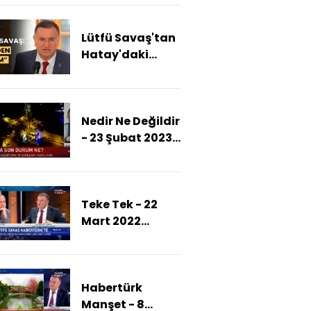
edilmişti!
CHP'den Lütfü
Lütfü Savaş'tan
Savaş
Hatay'daki
açıklaması!
protestoların
ardından
adaylık
Nedir Ne Değildir
açıklaması:
- 23 Şubat 2023
Korkmayacağım
(Koray Aydın ve
ve
Lütfü Savaş
sinmeyeceğim
Nedir Ne
Teke Tek - 22
Değildir'de)
Mart 2022
(Hatay'da
güvenlik sorunu
var mı?)
Habertürk
Manşet - 8