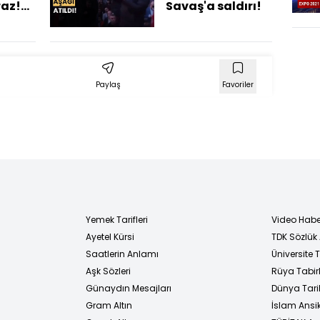
raz!
Savaş'a saldırı!
ş'tan
in
eldi!
Paylaş
Favoriler
Yemek Tarifleri
Video Habe
Ayetel Kürsi
TDK Sözlük
i
Saatlerin Anlamı
Üniversite
Aşk Sözleri
Rüya Tabirl
Günaydın Mesajları
Dünya Tarih
Gram Altın
İslam Ansi