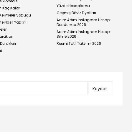
siklopedisi
Yüzde Hesaplama
n Kaç Kalori
Geçmiş Döviz Fiyatları
Kelimeler Sözlüğü
Adım Adım Instagram Hesap
e Nasıl Yazılır?
Dondurma 2026
zler
Adım Adım Instagram Hesap
urakları
Silme 2026
urakları
Resmi Tatil Takvimi 2026
ri
Kaydet