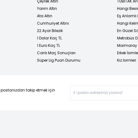
Çeyrek Altın
TÜBİTAK An
Yarım Altın
Hangi Besi
Ata Altın
Eş Anlamlı 
Cumhuriyet Altını
Hangi Kelim
22 Ayar Bilezik
En Güzel Sö
1 Dolar Kaç TL
Metrobüs D
1 Euro Kaç TL
Marmaray D
Canlı Maç Sonuçları
Erkek İsimle
Süper Lig Puan Durumu
Kız İsimleri
-postanızdan takip etmek için