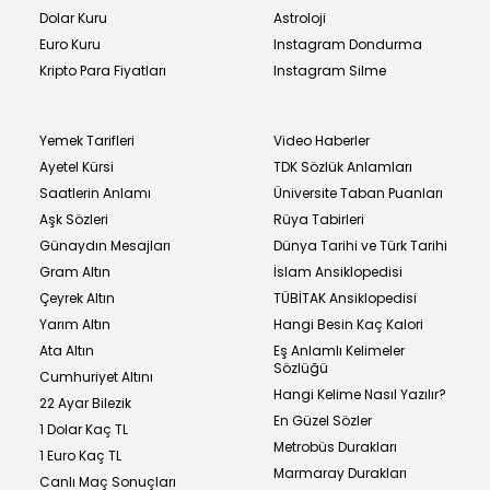
Dolar Kuru
Astroloji
Euro Kuru
Instagram Dondurma
Kripto Para Fiyatları
Instagram Silme
Yemek Tarifleri
Video Haberler
Ayetel Kürsi
TDK Sözlük Anlamları
Saatlerin Anlamı
Üniversite Taban Puanları
Aşk Sözleri
Rüya Tabirleri
Günaydın Mesajları
Dünya Tarihi ve Türk Tarihi
Gram Altın
İslam Ansiklopedisi
Çeyrek Altın
TÜBİTAK Ansiklopedisi
Yarım Altın
Hangi Besin Kaç Kalori
Ata Altın
Eş Anlamlı Kelimeler
Sözlüğü
Cumhuriyet Altını
Hangi Kelime Nasıl Yazılır?
22 Ayar Bilezik
En Güzel Sözler
1 Dolar Kaç TL
Metrobüs Durakları
1 Euro Kaç TL
Marmaray Durakları
Canlı Maç Sonuçları