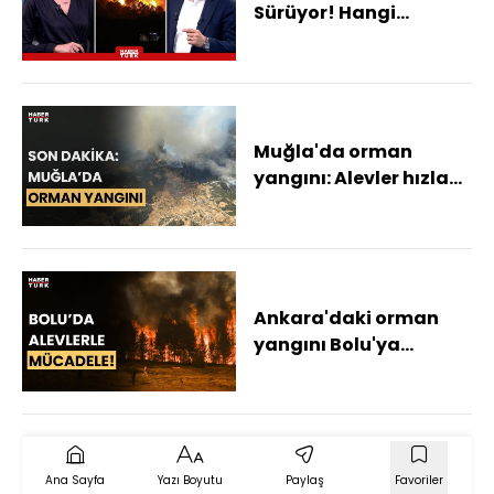
Sürüyor! Hangi
Bölgeler İçin Yangın
Riski Var?
Muğla'da orman
yangını: Alevler hızla
yayıldı! Son durumu
Fırat Akay aktardı!
Ankara'daki orman
yangını Bolu'ya
sıçradı! Son durum ne?
Emre Aytekin bölgeden
aktardı
Ana Sayfa
Yazı Boyutu
Paylaş
Favoriler