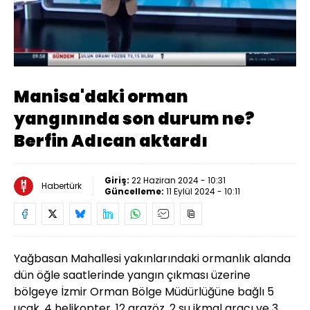
Yüklendi
:
46.08%
Sesi
Oynatma
Aç
Hızı
Manisa'daki orman
yangınında son durum ne?
Berfin Adıcan aktardı
Giriş:
22 Haziran 2024 - 10:31
Habertürk
Güncelleme:
11 Eylül 2024 - 10:11
Yağbasan Mahallesi yakınlarındaki ormanlık alanda
dün öğle saatlerinde yangın çıkması üzerine
bölgeye İzmir Orman Bölge Müdürlüğüne bağlı 5
uçak, 4 helikopter, 12 arazöz, 2 su ikmal aracı ve 3