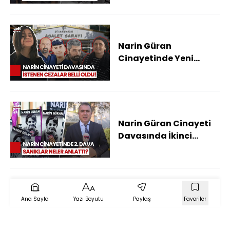
Ağırlaştırılmış
Müebbet İstendi
Narin Güran
Cinayetinde Yeni
Gelişme: Savcılık
Mütalaasını
Tamamladı!
Narin Güran Cinayeti
Davasında İkinci
Duruşma: 15 Sanık
Hakim Karşısında
Ana Sayfa
Yazı Boyutu
Paylaş
Favoriler