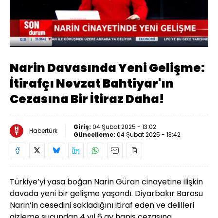
Yüklendi
:
33.25%
Sesi
Oynatma
Aç
Hızı
Narin Davasında Yeni Gelişme:
İtirafçı Nevzat Bahtiyar'ın
Cezasına Bir İtiraz Daha!
Giriş:
04 Şubat 2025 - 13:02
Habertürk
Güncelleme:
04 Şubat 2025 - 13:42
Türkiye’yi yasa boğan Narin Güran cinayetine ilişkin
davada yeni bir gelişme yaşandı. Diyarbakır Barosu
Narin’in cesedini sakladığını itiraf eden ve delilleri
gizleme suçundan 4 yıl 6 ay hapis cezasına