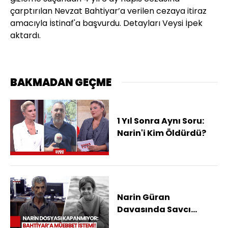
çarptırılan Nevzat Bahtiyar’a verilen cezaya itiraz
amacıyla İstinaf'a başvurdu. Detayları Veysi İpek
aktardı.
BAKMADAN GEÇME
1 Yıl Sonra Aynı Soru:
Narin'i Kim Öldürdü?
Narin Güran
Davasında Savcı
Kararını Verdi: