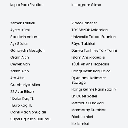
Kripto Para Fiyatları
Instagram Silme
Yemek Tarifleri
Video Haberler
Ayetel Kürsi
TDK Sözlük Anlamları
Saatlerin Anlamı
Üniversite Taban Puanları
Aşk Sözleri
Rüya Tabirleri
Günaydın Mesajları
Dünya Tarihi ve Türk Tarihi
Gram Altın
İslam Ansiklopedisi
Çeyrek Altın
TÜBİTAK Ansiklopedisi
Yarım Altın
Hangi Besin Kaç Kalori
Ata Altın
Eş Anlamlı Kelimeler
Sözlüğü
Cumhuriyet Altını
Hangi Kelime Nasıl Yazılır?
22 Ayar Bilezik
En Güzel Sözler
1 Dolar Kaç TL
Metrobüs Durakları
1 Euro Kaç TL
Marmaray Durakları
Canlı Maç Sonuçları
Erkek İsimleri
Süper Lig Puan Durumu
Kız İsimleri