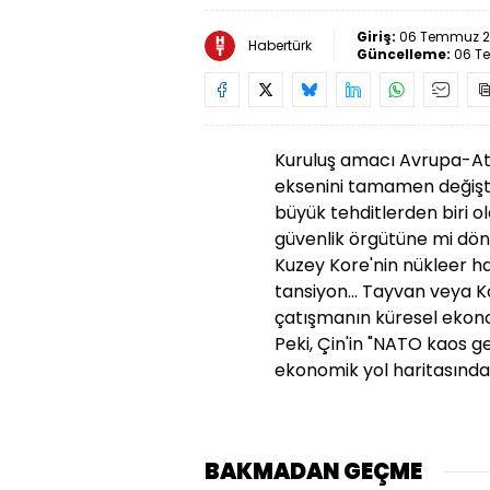
Giriş:
06 Temmuz 20
Habertürk
Güncelleme:
06 T
Kuruluş amacı Avrupa-At
eksenini tamamen değiştir
büyük tehditlerden biri ol
güvenlik örgütüne mi dönü
Kuzey Kore'nin nükleer ha
tansiyon... Tayvan veya K
çatışmanın küresel ekonomi
Peki, Çin'in "NATO kaos get
ekonomik yol haritasında
BAKMADAN GEÇME