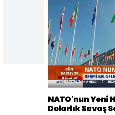
Yüklendi
:
13.79%
Sesi
Aç
NATO'nun Yeni He
Dolarlık Savaş 