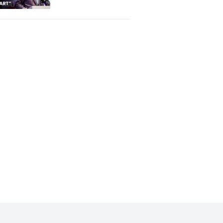
ABD'de Türk
gazetecilerle bir
araya geldi: F-16
meselesi olumlu
bir gelişme