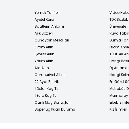
Yemek Tarifleri
Video Habe
Ayetel Kürsi
TDK Sözlük
i
Saatlerin Anlamı
Üniversite
Aşk Sözleri
Rüya Tabirl
Günaydın Mesajları
Dünya Tarih
Gram Altın
İslam Ansi
Çeyrek Altın
TÜBİTAK An
Yarım Altın
Hangi Besi
Ata Altın
Eş Anlamlı 
Cumhuriyet Altını
Hangi Kelim
22 Ayar Bilezik
En Güzel Sö
1 Dolar Kaç TL
Metrobüs D
1 Euro Kaç TL
Marmaray D
Canlı Maç Sonuçları
Erkek İsimle
Süper Lig Puan Durumu
Kız İsimleri