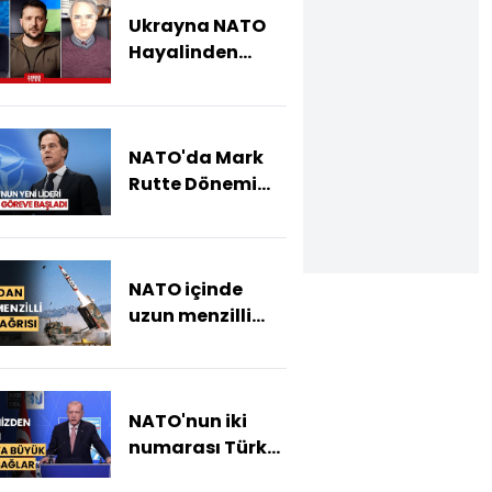
Ukrayna NATO
Hayalinden
Vazgeçer Mi?
NATO'da Mark
Rutte Dönemi
Resmen Başladı
NATO içinde
uzun menzilli
füze çağrısı:
Füzeler
Rusya'da askeri
NATO'nun iki
hedef için
numarası Türk
kullanılmalı
mü olacak?