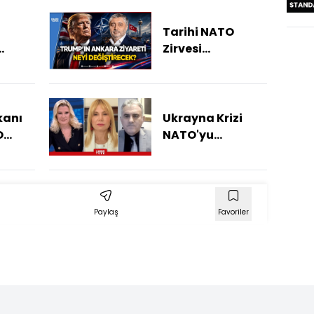
Tarihi NATO
Zirvesi
ATO
Ankara'da:
esi
Hangi Kritik
!
Hazırlıklar
Yapılıyor?
kanı
Ukrayna Krizi
O
NATO'yu
eni
Dağıtacak Mı?
Paylaş
Favoriler