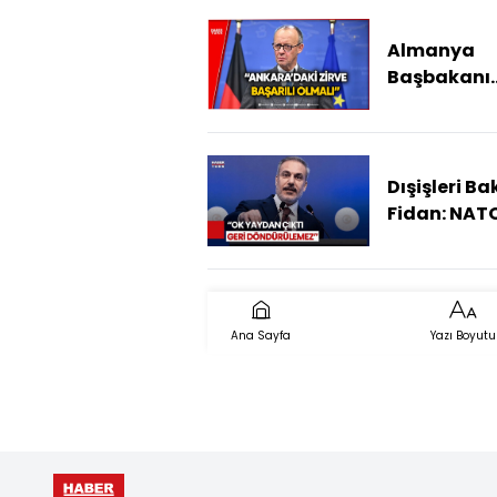
Almanya
Başbakanı
Merz'den N
Zirvesi Önc
Kritik Mesaj
Dışişleri Ba
Fidan: NAT
Dağılırsa Y
Güvenlik
Mimarisine
Katılırız
Ana Sayfa
Yazı Boyutu