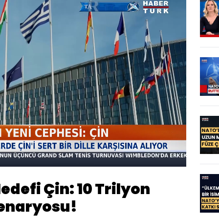
Oynatma
1080
Hızı
defi Çin: 10 Trilyon
Senaryosu!