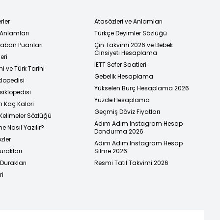
rler
Atasözleri ve Anlamları
 Anlamları
Türkçe Deyimler Sözlüğü
 Taban Puanları
Çin Takvimi 2026 ve Bebek
Cinsiyeti Hesaplama
eri
İETT Sefer Saatleri
i ve Türk Tarihi
Gebelik Hesaplama
klopedisi
Yükselen Burç Hesaplama 2026
siklopedisi
Yüzde Hesaplama
n Kaç Kalori
Geçmiş Döviz Fiyatları
Kelimeler Sözlüğü
Adım Adım Instagram Hesap
e Nasıl Yazılır?
Dondurma 2026
zler
Adım Adım Instagram Hesap
urakları
Silme 2026
urakları
Resmi Tatil Takvimi 2026
ri