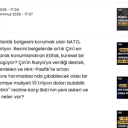
26 - 17:04
emmuz 2026 - 17:07
lantik bölgesini korumak olan NATO,
iyor. Resmi belgelerde artık Çin'i en
arak konumlandıran ittifak, küresel bir
şüyor? Çin'in Rusya'ya verdiği destek,
mleleri ve Hint-Pasifik'te artan
ore Yarımadası'nda çıkabilecek olası bir
ye maliyeti 10 trilyon doları bulabilir.
irir" restine karşı Batı'nın yeni askeri ve
 neler var?