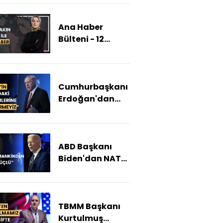
Ana Haber
Bülteni - 12
Temmuz 2024
(Fiyatlar
turistleri
Cumhurbaşkanı
kaçırıyor mu?)
Erdoğan'dan
NATO Zirvesi'nde
açıklamalar:
İsrail'in anladığı
ABD Başkanı
dili kullanalım
Biden'dan NATO
Zirvesi'nde
Ukrayna
açıklaması
TBMM Başkanı
Kurtulmuş