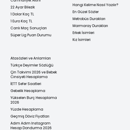
Cumhuriyet Altını
Hangi Kelime Nasıl Yazılır?
22 Ayar Bilezik
En Güzel Sözler
1 Dolar Kaç TL
Metrobüs Durakları
1 Euro Kaç TL
Marmaray Durakları
Canlı Maç Sonuçları
Erkek İsimleri
Süper Lig Puan Durumu
Kız İsimleri
Atasözleri ve Anlamları
Türkçe Deyimler Sözlüğü
Çin Takvimi 2026 ve Bebek
Cinsiyeti Hesaplama
İETT Sefer Saatleri
Gebelik Hesaplama
Yükselen Burç Hesaplama
2026
Yüzde Hesaplama
Geçmiş Döviz Fiyatları
Adım Adım Instagram
Hesap Dondurma 2026