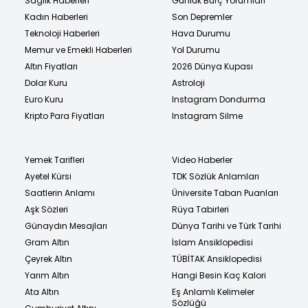
Sağlık Haberleri
Günlük Burç Yorumları
Kadın Haberleri
Son Depremler
Teknoloji Haberleri
Hava Durumu
Memur ve Emekli Haberleri
Yol Durumu
Altın Fiyatları
2026 Dünya Kupası
Dolar Kuru
Astroloji
Euro Kuru
Instagram Dondurma
Kripto Para Fiyatları
Instagram Silme
Yemek Tarifleri
Video Haberler
Ayetel Kürsi
TDK Sözlük Anlamları
Saatlerin Anlamı
Üniversite Taban Puanları
Aşk Sözleri
Rüya Tabirleri
Günaydın Mesajları
Dünya Tarihi ve Türk Tarihi
Gram Altın
İslam Ansiklopedisi
Çeyrek Altın
TÜBİTAK Ansiklopedisi
Yarım Altın
Hangi Besin Kaç Kalori
Ata Altın
Eş Anlamlı Kelimeler
Sözlüğü