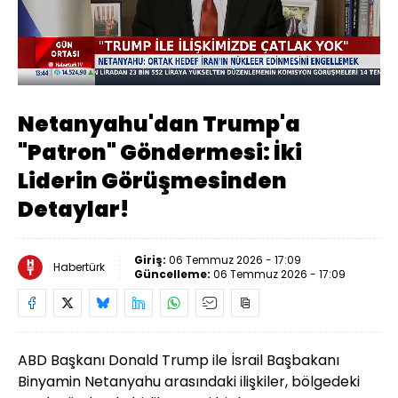
Yüklendi
:
64.82%
Sesi
Oynatma
Aç
Hızı
Netanyahu'dan Trump'a
"Patron" Göndermesi: İki
Liderin Görüşmesinden
Detaylar!
Giriş:
06 Temmuz 2026 - 17:09
Habertürk
Güncelleme:
06 Temmuz 2026 - 17:09
ABD Başkanı Donald Trump ile İsrail Başbakanı
Binyamin Netanyahu arasındaki ilişkiler, bölgedeki