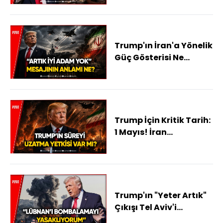
Trump'ın İran'a Yönelik
Güç Gösterisi Ne
Anlama Geliyor?
Trump İçin Kritik Tarih:
1 Mayıs! İran
Operasyonları
Duracak Mı?
Trump'ın "Yeter Artık"
Çıkışı Tel Aviv'i
Karıştırdı!