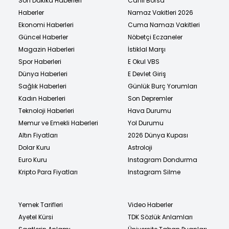
Son Dakika Haberleri
Canlı Borsa
Haberler
Namaz Vakitleri 2026
Ekonomi Haberleri
Cuma Namazı Vakitleri
Güncel Haberler
Nöbetçi Eczaneler
Magazin Haberleri
İstiklal Marşı
Spor Haberleri
E Okul VBS
Dünya Haberleri
E Devlet Giriş
Sağlık Haberleri
Günlük Burç Yorumları
Kadın Haberleri
Son Depremler
Teknoloji Haberleri
Hava Durumu
Memur ve Emekli Haberleri
Yol Durumu
Altın Fiyatları
2026 Dünya Kupası
Dolar Kuru
Astroloji
Euro Kuru
Instagram Dondurma
Kripto Para Fiyatları
Instagram Silme
Yemek Tarifleri
Video Haberler
Ayetel Kürsi
TDK Sözlük Anlamları