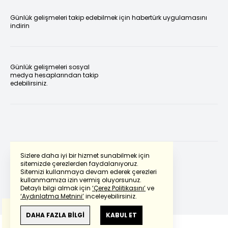
Günlük gelişmeleri takip edebilmek için habertürk uygulamasını
indirin
Günlük gelişmeleri sosyal
medya hesaplarından takip
edebilirsiniz.
Sizlere daha iyi bir hizmet sunabilmek için
sitemizde çerezlerden faydalanıyoruz.
Sitemizi kullanmaya devam ederek çerezleri
Powered by
Translate
kullanmamıza izin vermiş oluyorsunuz.
Detaylı bilgi almak için
‘Çerez Politikasını’
ve
‘Aydınlatma Metnini’
inceleyebilirsiniz.
Bu çeviride
Google Translete
kullanılmıştır.
Anlam ve çeviri hatalarından
haberturk.com
DAHA FAZLA BİLGİ
KABUL ET
sorumlu değildir.