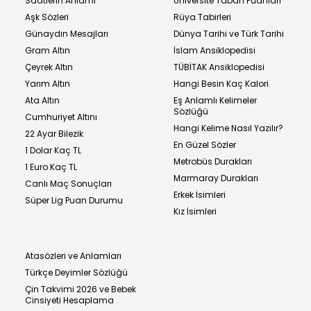
Saatlerin Anlamı
Üniversite Taban Puanları
Aşk Sözleri
Rüya Tabirleri
Günaydın Mesajları
Dünya Tarihi ve Türk Tarihi
Gram Altın
İslam Ansiklopedisi
Çeyrek Altın
TÜBİTAK Ansiklopedisi
Yarım Altın
Hangi Besin Kaç Kalori
Ata Altın
Eş Anlamlı Kelimeler
Sözlüğü
Cumhuriyet Altını
Hangi Kelime Nasıl Yazılır?
22 Ayar Bilezik
En Güzel Sözler
1 Dolar Kaç TL
Metrobüs Durakları
1 Euro Kaç TL
Marmaray Durakları
Canlı Maç Sonuçları
Erkek İsimleri
Süper Lig Puan Durumu
Kız İsimleri
Atasözleri ve Anlamları
Türkçe Deyimler Sözlüğü
Çin Takvimi 2026 ve Bebek
Cinsiyeti Hesaplama