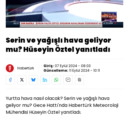
Yüklendi
:
11.83%
Sesi
Oynatma
Aç
Hızı
Serin ve yağışlı hava geliyor
mu? Hüseyin Öztel yanıtladı
Giriş:
07 Eylül 2024 - 08:03
Habertürk
Güncelleme:
11 Eylül 2024 - 10:11
Yurtta hava nasıl olacak? Serin ve yağışlı hava
geliyor mu? Gece Hattı'nda Habertürk Meteoroloji
Mühendisi Hüseyin Öztel yanıtladı.