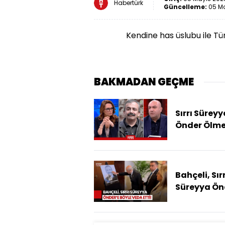
Habertürk
Güncelleme:
05 Ma
Kendine has üslubu ile Tür
BAKMADAN GEÇME
Sırrı Süreyy
Önder Ölm
Önce Hedef
Alındı?
Bahçeli, Sırr
Süreyya Ön
İçin Düzenl
Taziye
Programın