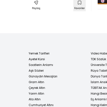
Paylaş
Favoriler
Yemek Tarifleri
Video Habe
Ayetel Kürsi
TDK Sözlük
i
Saatlerin Anlamı
Üniversite
Aşk Sözleri
Rüya Tabirl
Günaydın Mesajları
Dünya Tarih
Gram Altın
İslam Ansi
Çeyrek Altın
TÜBİTAK An
Yarım Altın
Hangi Besi
Ata Altın
Eş Anlamlı 
Cumhuriyet Altını
Hangi Kelim