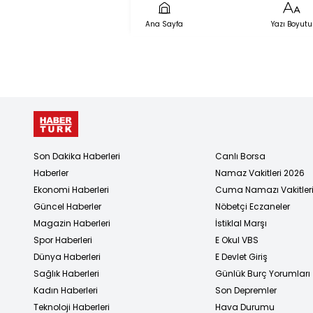
Katıldı
Ana Sayfa
Yazı Boyutu
Son Dakika Haberleri
Canlı Borsa
Haberler
Namaz Vakitleri 2026
Ekonomi Haberleri
Cuma Namazı Vakitler
Güncel Haberler
Nöbetçi Eczaneler
Magazin Haberleri
İstiklal Marşı
Spor Haberleri
E Okul VBS
Dünya Haberleri
E Devlet Giriş
Sağlık Haberleri
Günlük Burç Yorumları
Kadın Haberleri
Son Depremler
Teknoloji Haberleri
Hava Durumu