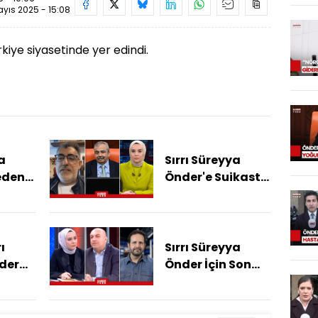
yıs 2025 - 15:08
kiye siyasetinde yer edindi.
a
Sırrı Süreyya
eden
Önder'e Suikast
 Mi
İddiası! Kim,
Neden Hedef
Aldı?
ı
Sırrı Süreyya
der
Önder İçin Son
enen
Görev... Sevenleri
Önder'i
a
Uğurluyor