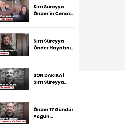
Sırrı Süreyya
Önder'in Cenaze
Töreninde Özgür
Özel'e Saldırı!
Sırrı Süreyya
Önder Hayatını
Kaybetti...
SON DAKİKA!
Sırrı Süreyya
Önder Hayatını
Kaybetti
Önder 17 Gündür
Yoğun
Bakımda! Sırrı