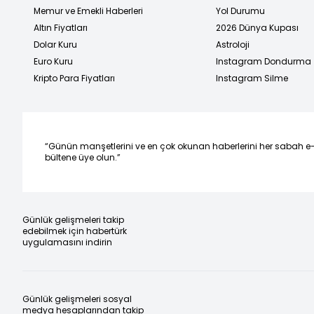
Memur ve Emekli Haberleri
Yol Durumu
Altın Fiyatları
2026 Dünya Kupası
Dolar Kuru
Astroloji
Euro Kuru
Instagram Dondurma
Kripto Para Fiyatları
Instagram Silme
“Günün manşetlerini ve en çok okunan haberlerini her sabah e
bültene üye olun.”
Günlük gelişmeleri takip
edebilmek için habertürk
uygulamasını indirin
Günlük gelişmeleri sosyal
medya hesaplarından takip