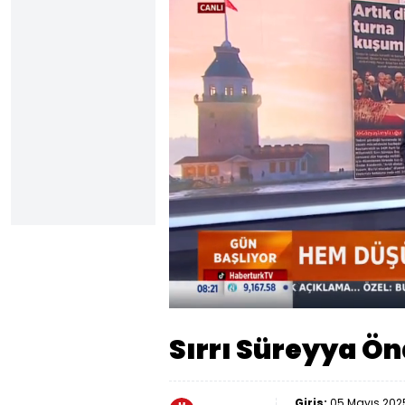
Yüklendi
:
17.77%
Sesi
Aç
Sırrı Süreyya Ön
Giriş:
05 Mayıs 2025