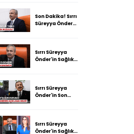
Süreyya
Önder'in Sağlık
Son Dakika! Sırrı
Durumu Nasıl?
Süreyya Önder
İle İlgili
Açıklama:
"Başka Bir
Sırrı Süreyya
Kırılma
Önder'in Sağlık
Noktasındayız"
Durumu Nasıl?
Sırrı Süreyya
Önder'in Son
Durumuna
İlişkin Açıklama!
Sırrı Süreyya
Önder'in Sağlık