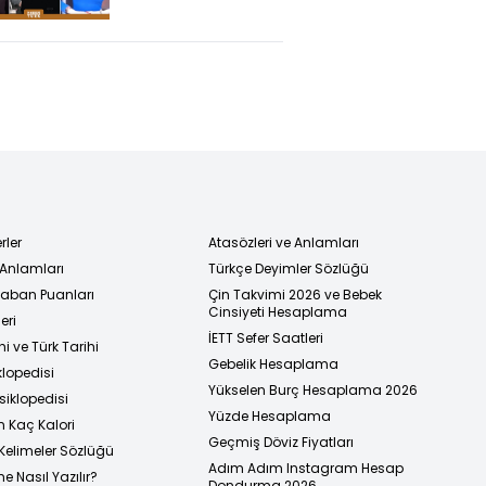
Durumu Nasıl?
rler
Atasözleri ve Anlamları
 Anlamları
Türkçe Deyimler Sözlüğü
 Taban Puanları
Çin Takvimi 2026 ve Bebek
Cinsiyeti Hesaplama
eri
İETT Sefer Saatleri
i ve Türk Tarihi
Gebelik Hesaplama
klopedisi
Yükselen Burç Hesaplama 2026
siklopedisi
Yüzde Hesaplama
n Kaç Kalori
Geçmiş Döviz Fiyatları
Kelimeler Sözlüğü
Adım Adım Instagram Hesap
e Nasıl Yazılır?
Dondurma 2026