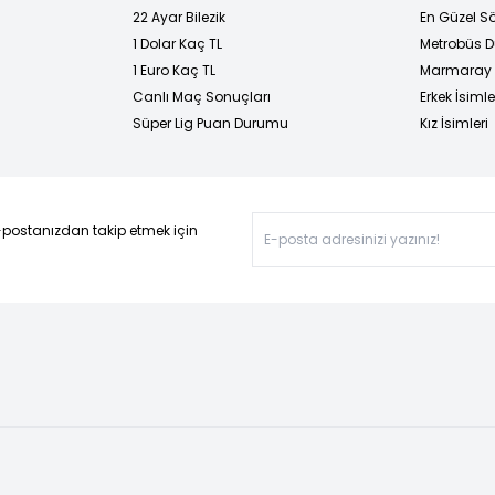
22 Ayar Bilezik
En Güzel Sö
1 Dolar Kaç TL
Metrobüs D
1 Euro Kaç TL
Marmaray D
Canlı Maç Sonuçları
Erkek İsimle
Süper Lig Puan Durumu
Kız İsimleri
-postanızdan takip etmek için