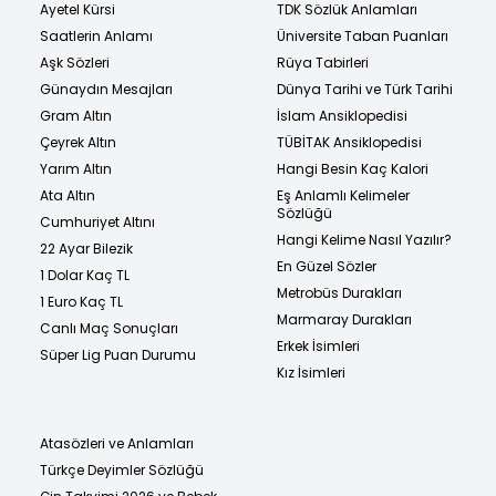
Ayetel Kürsi
TDK Sözlük Anlamları
Saatlerin Anlamı
Üniversite Taban Puanları
Aşk Sözleri
Rüya Tabirleri
Günaydın Mesajları
Dünya Tarihi ve Türk Tarihi
Gram Altın
İslam Ansiklopedisi
Çeyrek Altın
TÜBİTAK Ansiklopedisi
Yarım Altın
Hangi Besin Kaç Kalori
Ata Altın
Eş Anlamlı Kelimeler
Sözlüğü
Cumhuriyet Altını
Hangi Kelime Nasıl Yazılır?
22 Ayar Bilezik
En Güzel Sözler
1 Dolar Kaç TL
Metrobüs Durakları
1 Euro Kaç TL
Marmaray Durakları
Canlı Maç Sonuçları
Erkek İsimleri
Süper Lig Puan Durumu
Kız İsimleri
Atasözleri ve Anlamları
Türkçe Deyimler Sözlüğü