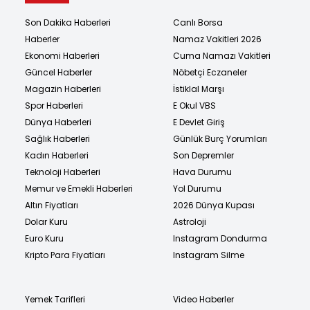
Son Dakika Haberleri
Canlı Borsa
Haberler
Namaz Vakitleri 2026
Ekonomi Haberleri
Cuma Namazı Vakitleri
Güncel Haberler
Nöbetçi Eczaneler
Magazin Haberleri
İstiklal Marşı
Spor Haberleri
E Okul VBS
Dünya Haberleri
E Devlet Giriş
Sağlık Haberleri
Günlük Burç Yorumları
Kadın Haberleri
Son Depremler
Teknoloji Haberleri
Hava Durumu
Memur ve Emekli Haberleri
Yol Durumu
Altın Fiyatları
2026 Dünya Kupası
Dolar Kuru
Astroloji
Euro Kuru
Instagram Dondurma
Kripto Para Fiyatları
Instagram Silme
Yemek Tarifleri
Video Haberler