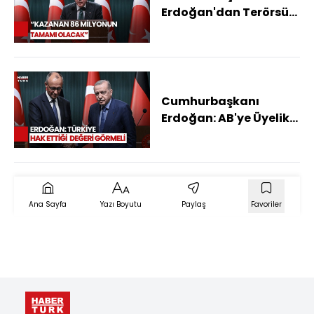
Erdoğan'dan Terörsüz
Türkiye Mesajı
Cumhurbaşkanı
Erdoğan: AB'ye Üyelik
Konusunda
Beklentilerimizi İlettik
Ana Sayfa
Yazı Boyutu
Paylaş
Favoriler