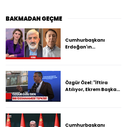
BAKMADAN GEÇME
Cumhurbaşkanı
Erdoğan'ın
Açıklamaları Nasıl
Yankılandı?
Özgür Özel: "İftira
Atılıyor, Ekrem Başkan
Ve Arkadaşlarımız
Masum"
Cumhurbaşkanı