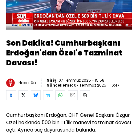
Yüklendi
:
45.30%
Sesi
Oynatma
Aç
Hızı
Son Dakika! Cumhurbaşkanı
Erdoğan'dan Özel'e Tazminat
Davası!
Giriş:
07 Temmuz 2025 - 15:58
Habertürk
Güncelleme:
07 Temmuz 2025 - 16:47
Cumhurbaşkanı Erdoğan, CHP Genel Başkanı Özgür
Özel hakkında 500 bin TL'lik manevi tazminat davası
açtı. Ayrıca suç duyurusunda bulundu.