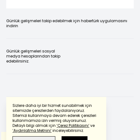
Günlük gelişmeleri takip edebilmek için habertürk uygulamasını
indirin
Günlük gelişmeleri sosyal
medya hesaplarından takip
edebilirsiniz.
Sizlere daha iyi bir hizmet sunabilmek için
sitemizde çerezlerden faydalanıyoruz.
Sitemizi kullanmaya devam ederek çerezleri
Powered by
Translate
kullanmamıza izin vermiş oluyorsunuz.
Detaylı bilgi almak için
‘Çerez Politikasını’
ve
‘Aydınlatma Metnini’
inceleyebilirsiniz.
Bu çeviride
Google Translete
kullanılmıştır.