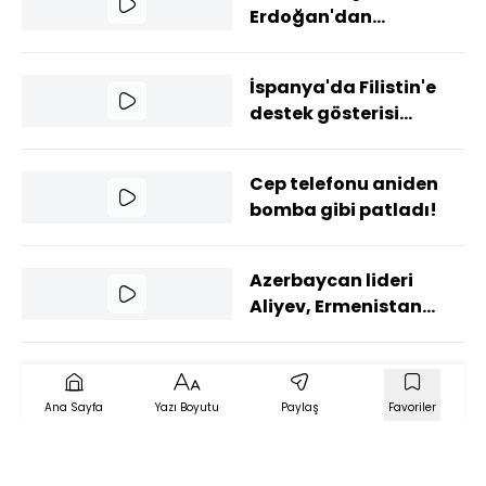
Erdoğan'dan
İspanya'da Filistin
mesajı: İspanya'nın
İspanya'da Filistin'e
Filistin'i tanıma kararı
destek gösterisi
mühim
düzenlendi: 'Yeni bir
Guernica kabul
Cep telefonu aniden
edilmemeli'
bomba gibi patladı!
Azerbaycan lideri
Aliyev, Ermenistan
Başbakanı Paşinyan
ile görüşecek
Ana Sayfa
Yazı Boyutu
Paylaş
Favoriler