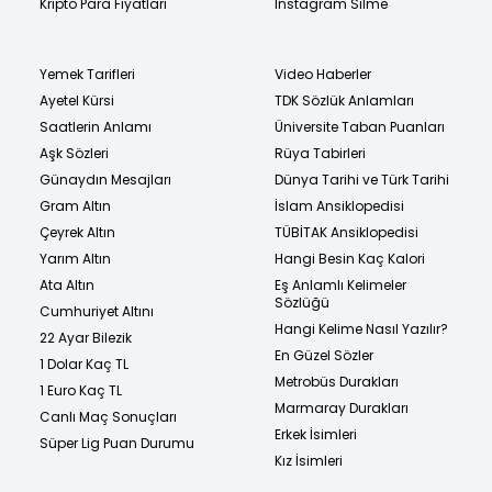
Kripto Para Fiyatları
Instagram Silme
Yemek Tarifleri
Video Haberler
Ayetel Kürsi
TDK Sözlük Anlamları
Saatlerin Anlamı
Üniversite Taban Puanları
Aşk Sözleri
Rüya Tabirleri
Günaydın Mesajları
Dünya Tarihi ve Türk Tarihi
Gram Altın
İslam Ansiklopedisi
Çeyrek Altın
TÜBİTAK Ansiklopedisi
Yarım Altın
Hangi Besin Kaç Kalori
Ata Altın
Eş Anlamlı Kelimeler
Sözlüğü
Cumhuriyet Altını
Hangi Kelime Nasıl Yazılır?
22 Ayar Bilezik
En Güzel Sözler
1 Dolar Kaç TL
Metrobüs Durakları
1 Euro Kaç TL
Marmaray Durakları
Canlı Maç Sonuçları
Erkek İsimleri
Süper Lig Puan Durumu
Kız İsimleri