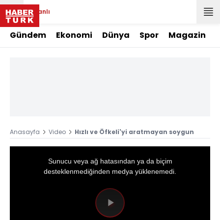
Canlı
Gündem
Ekonomi
Dünya
Spor
Magazin
Anasayfa
Video
Hızlı ve Öfkeli'yi aratmayan soygun
This
is
a
Sunucu veya ağ hatasından ya da biçim
modal
window.
desteklenmediğinden medya yüklenemedi.
Videoyu