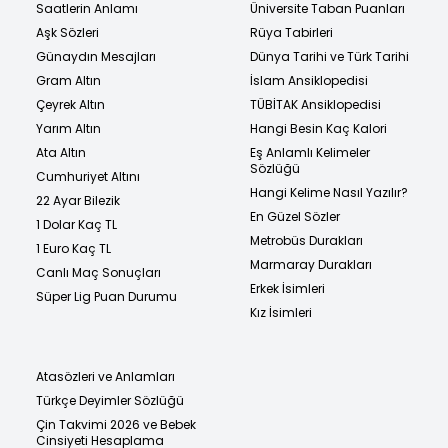
Saatlerin Anlamı
Üniversite Taban Puanları
Aşk Sözleri
Rüya Tabirleri
Günaydın Mesajları
Dünya Tarihi ve Türk Tarihi
Gram Altın
İslam Ansiklopedisi
Çeyrek Altın
TÜBİTAK Ansiklopedisi
Yarım Altın
Hangi Besin Kaç Kalori
Ata Altın
Eş Anlamlı Kelimeler
Sözlüğü
Cumhuriyet Altını
Hangi Kelime Nasıl Yazılır?
22 Ayar Bilezik
En Güzel Sözler
1 Dolar Kaç TL
Metrobüs Durakları
1 Euro Kaç TL
Marmaray Durakları
Canlı Maç Sonuçları
Erkek İsimleri
Süper Lig Puan Durumu
Kız İsimleri
Atasözleri ve Anlamları
Türkçe Deyimler Sözlüğü
Çin Takvimi 2026 ve Bebek
Cinsiyeti Hesaplama