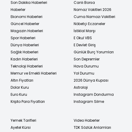
Son Dakika Haberleri
Canlı Borsa
Haberler
Namaz Vakitleri 2026
Ekonomi Haberleri
Cuma Namazı Vakitleri
Güncel Haberler
Nöbetçi Eczaneler
Magazin Haberleri
İstiklal Marşı
Spor Haberleri
E Okul VBS
Dünya Haberleri
E Devlet Giriş
Sağlık Haberleri
Günlük Burç Yorumları
Kadın Haberleri
Son Depremler
Teknoloji Haberleri
Hava Durumu
Memur ve Emekli Haberleri
Yol Durumu
Altın Fiyatları
2026 Dünya Kupası
Dolar Kuru
Astroloji
Euro Kuru
Instagram Dondurma
Kripto Para Fiyatları
Instagram Silme
Yemek Tarifleri
Video Haberler
Ayetel Kürsi
TDK Sözlük Anlamları