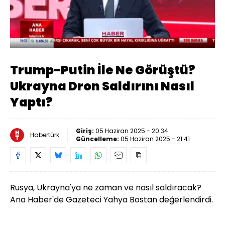
Yüklendi
:
10.55%
Sesi
Oynatma
Aç
Hızı
Trump-Putin İle Ne Görüştü?
Ukrayna Dron Saldırını Nasıl
Yaptı?
Giriş:
05 Haziran 2025 - 20:34
Habertürk
Güncelleme:
05 Haziran 2025 - 21:41
Rusya, Ukrayna'ya ne zaman ve nasıl saldıracak?
Ana Haber'de Gazeteci Yahya Bostan değerlendirdi.