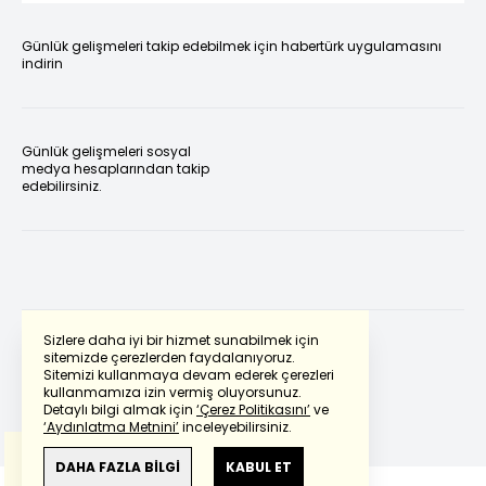
Günlük gelişmeleri takip edebilmek için habertürk uygulamasını
indirin
Günlük gelişmeleri sosyal
medya hesaplarından takip
edebilirsiniz.
Sizlere daha iyi bir hizmet sunabilmek için
sitemizde çerezlerden faydalanıyoruz.
Sitemizi kullanmaya devam ederek çerezleri
Powered by
Translate
kullanmamıza izin vermiş oluyorsunuz.
Detaylı bilgi almak için
‘Çerez Politikasını’
ve
‘Aydınlatma Metnini’
inceleyebilirsiniz.
Bu çeviride
Google Translete
kullanılmıştır.
Anlam ve çeviri hatalarından
haberturk.com
DAHA FAZLA BİLGİ
KABUL ET
sorumlu değildir.