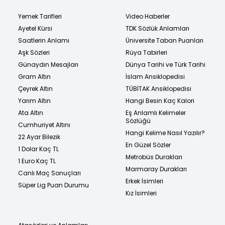
Yemek Tarifleri
Video Haberler
Ayetel Kürsi
TDK Sözlük Anlamları
Saatlerin Anlamı
Üniversite Taban Puanları
Aşk Sözleri
Rüya Tabirleri
Günaydın Mesajları
Dünya Tarihi ve Türk Tarihi
Gram Altın
İslam Ansiklopedisi
Çeyrek Altın
TÜBİTAK Ansiklopedisi
Yarım Altın
Hangi Besin Kaç Kalori
Ata Altın
Eş Anlamlı Kelimeler
Sözlüğü
Cumhuriyet Altını
Hangi Kelime Nasıl Yazılır?
22 Ayar Bilezik
En Güzel Sözler
1 Dolar Kaç TL
Metrobüs Durakları
1 Euro Kaç TL
Marmaray Durakları
Canlı Maç Sonuçları
Erkek İsimleri
Süper Lig Puan Durumu
Kız İsimleri