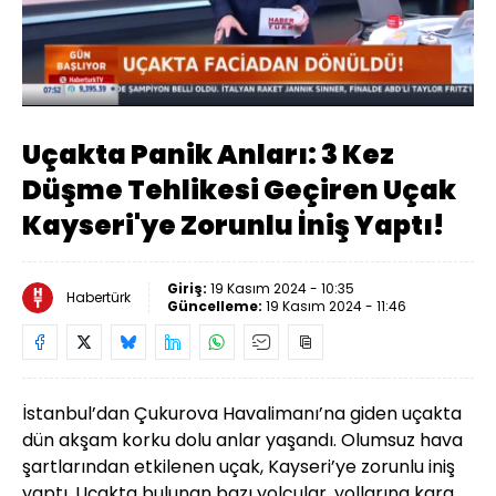
Yüklendi
:
34.81%
Sesi
Oynatma
Aç
Hızı
Uçakta Panik Anları: 3 Kez
Düşme Tehlikesi Geçiren Uçak
Kayseri'ye Zorunlu İniş Yaptı!
Giriş:
19 Kasım 2024 - 10:35
Habertürk
Güncelleme:
19 Kasım 2024 - 11:46
İstanbul’dan Çukurova Havalimanı’na giden uçakta
dün akşam korku dolu anlar yaşandı. Olumsuz hava
şartlarından etkilenen uçak, Kayseri’ye zorunlu iniş
yaptı. Uçakta bulunan bazı yolcular, yollarına kara