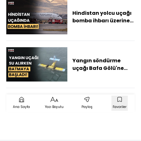
Hindistan yolcu uçağı
bomba ihbarı üzerine
Erzurum'a zorunlu iniş
yaptı! Alarm durumu
sürüyor mu?
Yangın söndürme
uçağı Bafa Gölü'ne
sert iniş yaptı!
Ana Sayfa
Yazı Boyutu
Paylaş
Favoriler