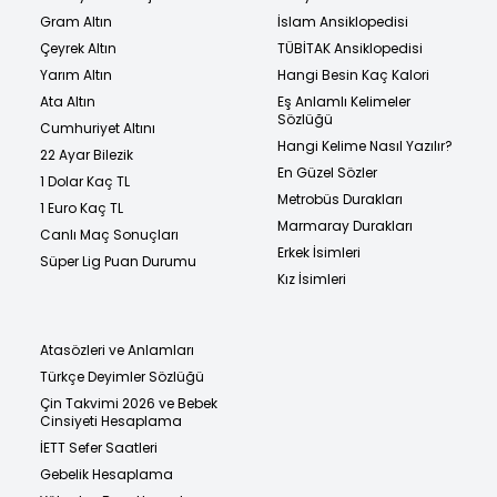
Gram Altın
İslam Ansiklopedisi
Çeyrek Altın
TÜBİTAK Ansiklopedisi
Yarım Altın
Hangi Besin Kaç Kalori
Ata Altın
Eş Anlamlı Kelimeler
Sözlüğü
Cumhuriyet Altını
Hangi Kelime Nasıl Yazılır?
22 Ayar Bilezik
En Güzel Sözler
1 Dolar Kaç TL
Metrobüs Durakları
1 Euro Kaç TL
Marmaray Durakları
Canlı Maç Sonuçları
Erkek İsimleri
Süper Lig Puan Durumu
Kız İsimleri
Atasözleri ve Anlamları
Türkçe Deyimler Sözlüğü
Çin Takvimi 2026 ve Bebek
Cinsiyeti Hesaplama
İETT Sefer Saatleri
Gebelik Hesaplama