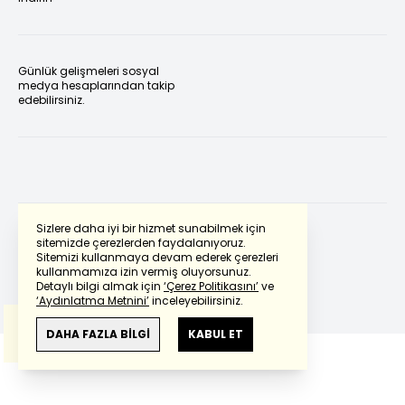
Günlük gelişmeleri sosyal
medya hesaplarından takip
edebilirsiniz.
Sizlere daha iyi bir hizmet sunabilmek için
sitemizde çerezlerden faydalanıyoruz.
Sitemizi kullanmaya devam ederek çerezleri
Powered by
Translate
kullanmamıza izin vermiş oluyorsunuz.
Detaylı bilgi almak için
‘Çerez Politikasını’
ve
‘Aydınlatma Metnini’
inceleyebilirsiniz.
Bu çeviride
Google Translete
kullanılmıştır.
Anlam ve çeviri hatalarından
haberturk.com
DAHA FAZLA BİLGİ
KABUL ET
sorumlu değildir.