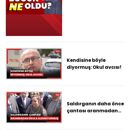
Kahramanmaraş
saldırısında "okul
avcısı" detayı,
Gülistan Doku
soruşturmasında
önemli gelişme,
Hürmüz Boğazı açıldı
Kendisine böyle
diyormuş: Okul avcısı!
Saldırganın daha önce
çantası aranmadan
okula alınmıyormuş