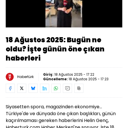
Yüklendi
:
11.10%
Sesi
Oynatma
Aç
Hızı
18 Ağustos 2025: Bugün ne
oldu? İşte günün öne çıkan
haberleri
Giriş:
18 Ağustos 2025 - 17:22
Habertürk
Güncelleme:
18 Ağustos 2025 - 17:23
Siyasetten spora, magazinden ekonomiye...
Türkiye'de ve dünyada öne çıkan başlıkları, günün
kaçırılmaması gereken haberlerini Helin Genç,
Haberturk.com Haber Merkezi'ne soruyor. İşte 18