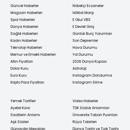
Güncel Haberler
Nöbetçi Eczaneler
Magazin Haberleri
İstiklal Marşı
Spor Haberleri
E Okul VBS
Dünya Haberleri
E Devlet Giriş
Sağlık Haberleri
Günlük Burç Yorumları
Kadın Haberleri
Son Depremler
Teknoloji Haberleri
Hava Durumu
Memur ve Emekli Haberleri
Yol Durumu
Altın Fiyatları
2026 Dünya Kupası
Dolar Kuru
Astroloji
Euro Kuru
Instagram Dondurma
Kripto Para Fiyatları
Instagram Silme
Yemek Tarifleri
Video Haberler
Ayetel Kürsi
TDK Sözlük Anlamları
Saatlerin Anlamı
Üniversite Taban Puanları
Aşk Sözleri
Rüya Tabirleri
Günaydın Mesajları
Dünya Tarihi ve Türk Tarihi