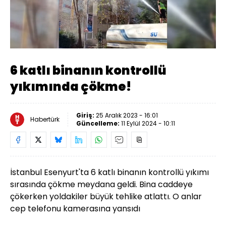
Yüklendi
:
62.19%
Sesi
Oynatma
720
Aç
Hızı
6 katlı binanın kontrollü
yıkımında çökme!
Giriş:
25 Aralık 2023 - 16:01
Habertürk
Güncelleme:
11 Eylül 2024 - 10:11
İstanbul Esenyurt'ta 6 katlı binanın kontrollü yıkımı
sırasında çökme meydana geldi. Bina caddeye
çökerken yoldakiler büyük tehlike atlattı. O anlar
cep telefonu kamerasına yansıdı