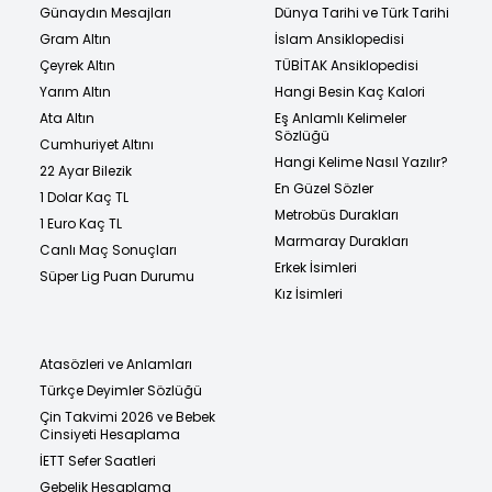
Günaydın Mesajları
Dünya Tarihi ve Türk Tarihi
Gram Altın
İslam Ansiklopedisi
Çeyrek Altın
TÜBİTAK Ansiklopedisi
Yarım Altın
Hangi Besin Kaç Kalori
Ata Altın
Eş Anlamlı Kelimeler
Sözlüğü
Cumhuriyet Altını
Hangi Kelime Nasıl Yazılır?
22 Ayar Bilezik
En Güzel Sözler
1 Dolar Kaç TL
Metrobüs Durakları
1 Euro Kaç TL
Marmaray Durakları
Canlı Maç Sonuçları
Erkek İsimleri
Süper Lig Puan Durumu
Kız İsimleri
Atasözleri ve Anlamları
Türkçe Deyimler Sözlüğü
Çin Takvimi 2026 ve Bebek
Cinsiyeti Hesaplama
İETT Sefer Saatleri
Gebelik Hesaplama