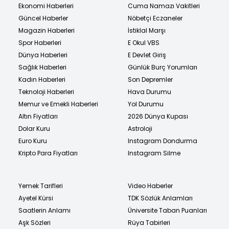
Ekonomi Haberleri
Cuma Namazı Vakitleri
Güncel Haberler
Nöbetçi Eczaneler
Magazin Haberleri
İstiklal Marşı
Spor Haberleri
E Okul VBS
Dünya Haberleri
E Devlet Giriş
Sağlık Haberleri
Günlük Burç Yorumları
Kadın Haberleri
Son Depremler
Teknoloji Haberleri
Hava Durumu
Memur ve Emekli Haberleri
Yol Durumu
Altın Fiyatları
2026 Dünya Kupası
Dolar Kuru
Astroloji
Euro Kuru
Instagram Dondurma
Kripto Para Fiyatları
Instagram Silme
Yemek Tarifleri
Video Haberler
Ayetel Kürsi
TDK Sözlük Anlamları
Saatlerin Anlamı
Üniversite Taban Puanları
Aşk Sözleri
Rüya Tabirleri