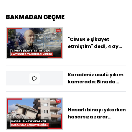
BAKMADAN GEÇME
"CİMER'e şikayet
etmiştim" dedi, 4 ay
sonra yan binası yıkıldı
Karadeniz usulü yıkım
kamerada: Binada
işçiler varken yıkıma
devam ettiler
Hasarlı binayı yıkarken
hasarsıza zarar
verdiler