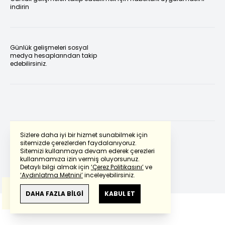
indirin
Günlük gelişmeleri sosyal
medya hesaplarından takip
edebilirsiniz.
Sizlere daha iyi bir hizmet sunabilmek için
sitemizde çerezlerden faydalanıyoruz.
Sitemizi kullanmaya devam ederek çerezleri
Powered by
Translate
kullanmamıza izin vermiş oluyorsunuz.
Detaylı bilgi almak için
‘Çerez Politikasını’
ve
‘Aydınlatma Metnini’
inceleyebilirsiniz.
Bu çeviride
Google Translete
kullanılmıştır.
Anlam ve çeviri hatalarından
haberturk.com
DAHA FAZLA BİLGİ
KABUL ET
sorumlu değildir.