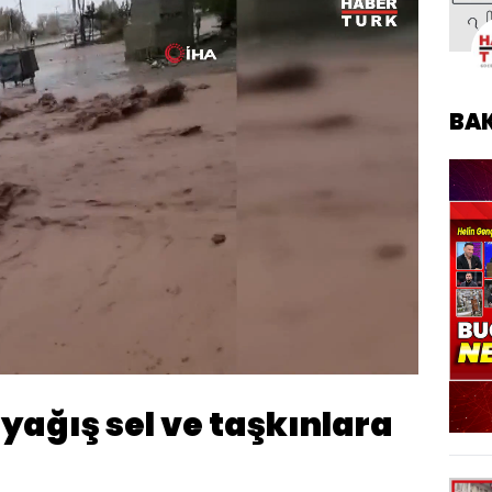
BA
Oynatma
1080
Hızı
 yağış sel ve taşkınlara