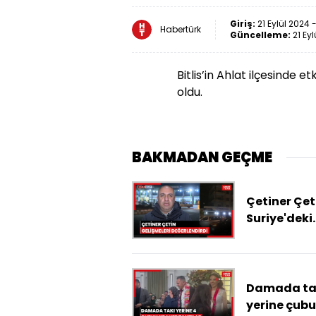
Giriş:
21 Eylül 2024 
Habertürk
Güncelleme:
21 Eyl
Bitlis’in Ahlat ilçesinde e
oldu.
BAKMADAN GEÇME
Çetiner Çet
Suriye'deki
gelişmeleri
değerlendi
Damada ta
yerine çub