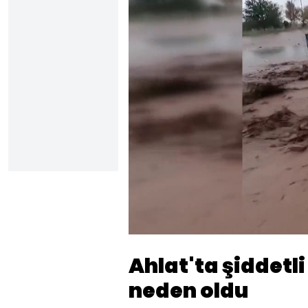
Yüklendi
:
6.49%
Sesi
Aç
Ahlat'ta şiddetli
neden oldu