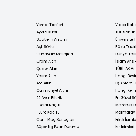
Yemek Tarifleri
Video Habe
Ayetel Kürsi
TDK Sözlük
i
Saatlerin Anlamı
Üniversite
Aşk Sözleri
Rüya Tabirl
Günaydın Mesajları
Dünya Tarih
Gram Altın
İslam Ansi
Çeyrek Altın
TÜBİTAK An
Yarım Altın
Hangi Besi
Ata Altın
Eş Anlamlı 
Cumhuriyet Altını
Hangi Kelim
22 Ayar Bilezik
En Güzel Sö
1 Dolar Kaç TL
Metrobüs D
1 Euro Kaç TL
Marmaray D
Canlı Maç Sonuçları
Erkek İsimle
Süper Lig Puan Durumu
Kız İsimleri