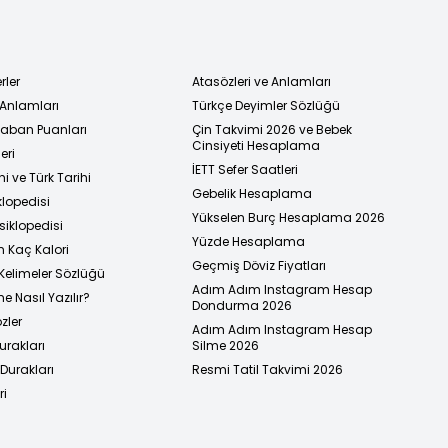
rler
Atasözleri ve Anlamları
 Anlamları
Türkçe Deyimler Sözlüğü
 Taban Puanları
Çin Takvimi 2026 ve Bebek
Cinsiyeti Hesaplama
eri
İETT Sefer Saatleri
i ve Türk Tarihi
Gebelik Hesaplama
klopedisi
Yükselen Burç Hesaplama 2026
siklopedisi
Yüzde Hesaplama
n Kaç Kalori
Geçmiş Döviz Fiyatları
Kelimeler Sözlüğü
Adım Adım Instagram Hesap
e Nasıl Yazılır?
Dondurma 2026
zler
Adım Adım Instagram Hesap
urakları
Silme 2026
urakları
Resmi Tatil Takvimi 2026
ri