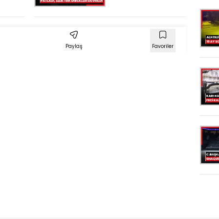
ılar
borusu patladı,
elektrik direkleri
devrildi
Paylaş
Favoriler