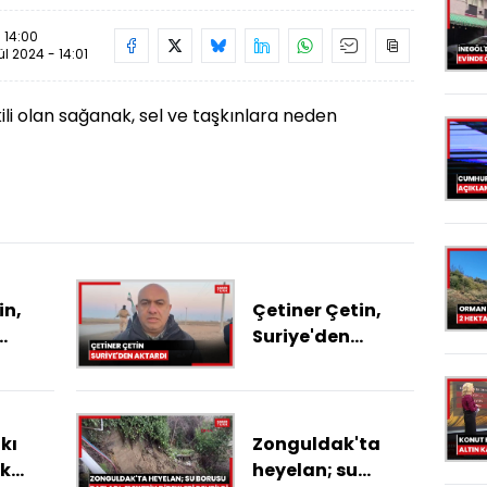
- 14:00
ül 2024 - 14:01
tkili olan sağanak, sel ve taşkınlara neden
in,
Çetiner Çetin,
Suriye'den
aktardı
rdi
kı
Zonguldak'ta
uk
heyelan; su