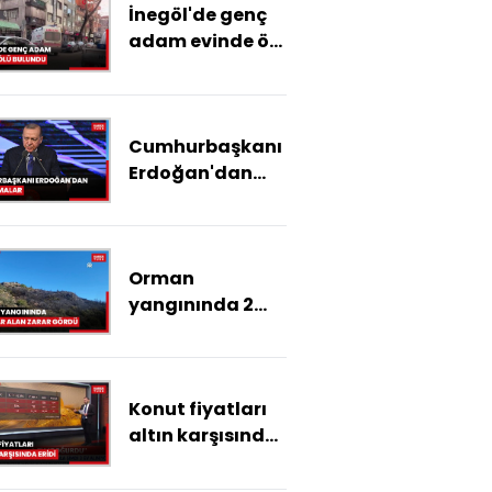
İnegöl'de genç
adam evinde ölü
bulundu
Cumhurbaşkanı
Erdoğan'dan
açıklamalar
Orman
yangınında 2
hektar alan
zarar gördü
Konut fiyatları
altın karşısında
eridi