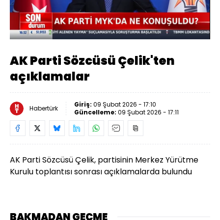
Yüklendi
:
2.45%
Sesi
Oynatma
Aç
Hızı
AK Parti Sözcüsü Çelik'ten
açıklamalar
Giriş:
09 Şubat 2026 - 17:10
Habertürk
Güncelleme:
09 Şubat 2026 - 17:11
AK Parti Sözcüsü Çelik, partisinin Merkez Yürütme
Kurulu toplantısı sonrası açıklamalarda bulundu
BAKMADAN GEÇME