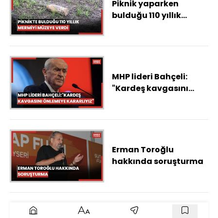
Piknik yaparken
bulduğu 110 yıllık
patlamamış top
mermisini müzeye
getirdi
MHP lideri Bahçeli:
"Kardeş kavgasını
önlemeye kararlıyız"
Erman Toroğlu
hakkında soruşturma