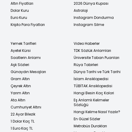
Altın Fiyatları
2026 Dünya Kupası
Dolar Kuru
Astroloji
Euro Kuru
Instagram Dondurma
Kripto Para Fiyatları
Instagram Silme
Yemek Tarifleri
Video Haberler
Ayetel Kürsi
TDK Sözlük Anlamları
Saatlerin Anlamı
Üniversite Taban Puanları
Aşk Sözleri
Rüya Tabirleri
Günaydın Mesajları
Dünya Tarihi ve Türk Tarihi
Gram Altın
İslam Ansiklopedisi
Çeyrek Altın
TÜBİTAK Ansiklopedisi
Yarım Altın
Hangi Besin Kaç Kalori
Ata Altın
Eş Anlamlı Kelimeler
Sözlüğü
Cumhuriyet Altını
Hangi Kelime Nasıl Yazılır?
22 Ayar Bilezik
En Güzel Sözler
1 Dolar Kaç TL
Metrobüs Durakları
1 Euro Kaç TL