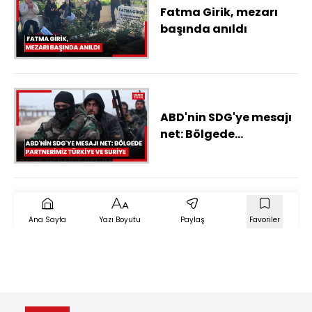
Fatma Girik, mezarı
başında anıldı
ABD'nin SDG'ye mesajı
net: Bölgede
partnerimiz Türkiye ve
Suriye
Ana Sayfa
Yazı Boyutu
Paylaş
Favoriler