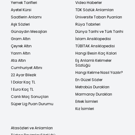
Yemek Tarifleri
Video Haberler
Ayetel Kürsi
TDK Sözlük Anlamları
Saatlerin Anlamı
Üniversite Taban Puanları
Aşk Sözleri
Rüya Tabirleri
Günaydın Mesajları
Dünya Tarihi ve Türk Tarihi
Gram Altın
İslam Ansiklopedisi
Çeyrek Altın
TÜBİTAK Ansiklopedisi
Yarım Altın
Hangi Besin Kaç Kalori
Ata Altın
Eş Anlamlı Kelimeler
Sözlüğü
Cumhuriyet Altını
Hangi Kelime Nasıl Yazılır?
22 Ayar Bilezik
En Güzel Sözler
1 Dolar Kaç TL
Metrobüs Durakları
1 Euro Kaç TL
Marmaray Durakları
Canlı Maç Sonuçları
Erkek İsimleri
Süper Lig Puan Durumu
Kız İsimleri
Atasözleri ve Anlamları