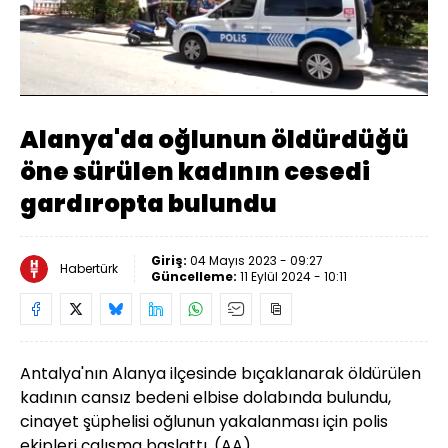
Yüklendi
:
34.86%
Sesi
Oynatma
Aç
Hızı
Alanya'da oğlunun öldürdüğü
öne sürülen kadının cesedi
gardıropta bulundu
Giriş:
04 Mayıs 2023 - 09:27
Habertürk
Güncelleme:
11 Eylül 2024 - 10:11
Antalya'nın Alanya ilçesinde bıçaklanarak öldürülen
kadının cansız bedeni elbise dolabında bulundu,
cinayet şüphelisi oğlunun yakalanması için polis
ekipleri çalışma başlattı. (AA)