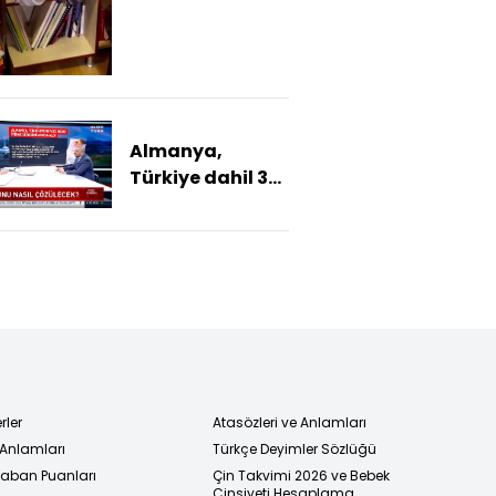
paylaştı
Almanya,
Türkiye dahil 3
ülkede vize
reddine itiraz
sürecini askıya
aldı
rler
Atasözleri ve Anlamları
 Anlamları
Türkçe Deyimler Sözlüğü
 Taban Puanları
Çin Takvimi 2026 ve Bebek
Cinsiyeti Hesaplama