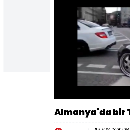
Yüklendi
:
21.52%
Sesi
Aç
Almanya'da bir
Giriş:
04 Ocak 2014 