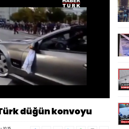
Oynatma
Hızı
 Türk düğün konvoyu
- 10:15