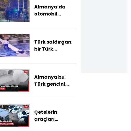
Almanya'da
otomobil
kalabalığın içine
daldı! Şüpheli
yakalandı
Türk saldırgan,
bir Türk
vatandaşını
başından vurdu
Almanya bu
Türk gencini
konuşuyor
Çetelerin
araçları
suçluları