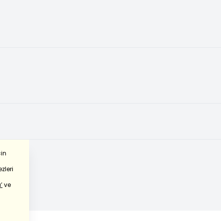
çin
zleri
’
ve