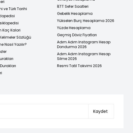
eri
İETT Sefer Saatleri
i ve Türk Tarihi
Gebelik Hesaplama
klopedisi
Yükselen Burç Hesaplama 2026
siklopedisi
Yüzde Hesaplama
n Kaç Kalori
Geçmiş Döviz Fiyatları
Kelimeler Sözlüğü
Adım Adım Instagram Hesap
e Nasıl Yazılır?
Dondurma 2026
zler
Adım Adım Instagram Hesap
urakları
Silme 2026
urakları
Resmi Tatil Takvimi 2026
ri
Kaydet