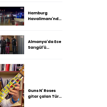
kovalayacak
Hamburg
Havalimanı'nda
rehine krizi!
Almanya'da Ece
Sarıgül'ü
öldüren Eritreli
saldırgan
hakkında karar
Guns N' Roses
gitar çalan Türk
öğrenciyi