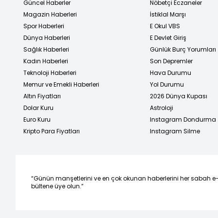
Güncel Haberler
Nöbetçi Eczaneler
Magazin Haberleri
İstiklal Marşı
Spor Haberleri
E Okul VBS
Dünya Haberleri
E Devlet Giriş
Sağlık Haberleri
Günlük Burç Yorumları
Kadın Haberleri
Son Depremler
Teknoloji Haberleri
Hava Durumu
Memur ve Emekli Haberleri
Yol Durumu
Altın Fiyatları
2026 Dünya Kupası
Dolar Kuru
Astroloji
Euro Kuru
Instagram Dondurma
Kripto Para Fiyatları
Instagram Silme
“Günün manşetlerini ve en çok okunan haberlerini her sabah e
bültene üye olun.”