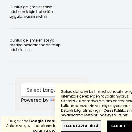
Günlük gelişmeleri takip
edebilmek için habertürk
uygulamasını indirin
Günlük gelişmeleri sosyal
medya hesaplarından takip
edebilirsiniz.
Sizlere daha iyi bir hizmet sunabilmek i
sitemizde çerezlerden faydalanıyoruz.
Powered by
Translate
Sitemizi kullanmaya devam ederek çere
kullanmamıza izin vermiş oluyorsunuz.
Detaylı bilgi almak için
‘Çerez Politikasını
‘Aydınlatma Metnini’
inceleyebilirsiniz.
Bu çeviride
Google Translete
kullanılmıştır.
Anlam ve çeviri hatalarından
haberturk.com
DAHA FAZLA BİLGİ
KABUL ET
sorumlu değildir.