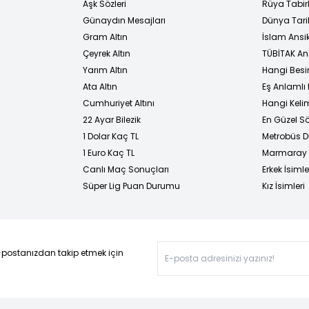
Aşk Sözleri
Rüya Tabirl
Günaydın Mesajları
Dünya Tarih
Gram Altın
İslam Ansi
Çeyrek Altın
TÜBİTAK An
Yarım Altın
Hangi Besi
Ata Altın
Eş Anlamlı 
Cumhuriyet Altını
Hangi Kelim
22 Ayar Bilezik
En Güzel Sö
1 Dolar Kaç TL
Metrobüs D
1 Euro Kaç TL
Marmaray D
Canlı Maç Sonuçları
Erkek İsimle
Süper Lig Puan Durumu
Kız İsimleri
-postanızdan takip etmek için