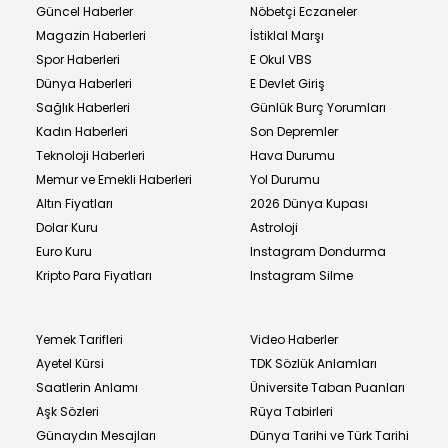
Güncel Haberler
Nöbetçi Eczaneler
Magazin Haberleri
İstiklal Marşı
Spor Haberleri
E Okul VBS
Dünya Haberleri
E Devlet Giriş
Sağlık Haberleri
Günlük Burç Yorumları
Kadın Haberleri
Son Depremler
Teknoloji Haberleri
Hava Durumu
Memur ve Emekli Haberleri
Yol Durumu
Altın Fiyatları
2026 Dünya Kupası
Dolar Kuru
Astroloji
Euro Kuru
Instagram Dondurma
Kripto Para Fiyatları
Instagram Silme
Yemek Tarifleri
Video Haberler
Ayetel Kürsi
TDK Sözlük Anlamları
Saatlerin Anlamı
Üniversite Taban Puanları
Aşk Sözleri
Rüya Tabirleri
Günaydın Mesajları
Dünya Tarihi ve Türk Tarihi