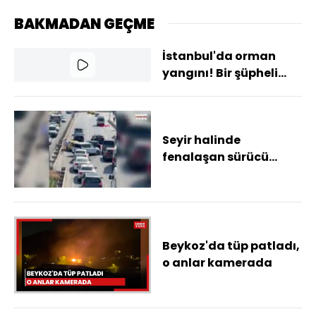
BAKMADAN GEÇME
İstanbul'da orman
yangını! Bir şüpheli
gözaltına alındı
Seyir halinde
fenalaşan sürücü
aracında kilitli kaldı
Beykoz'da tüp patladı,
o anlar kamerada