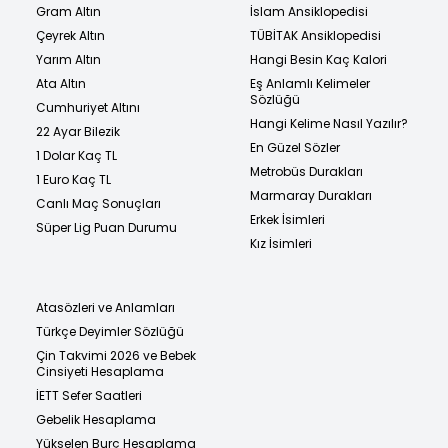
Gram Altın
İslam Ansiklopedisi
Çeyrek Altın
TÜBİTAK Ansiklopedisi
Yarım Altın
Hangi Besin Kaç Kalori
Ata Altın
Eş Anlamlı Kelimeler
Sözlüğü
Cumhuriyet Altını
Hangi Kelime Nasıl Yazılır?
22 Ayar Bilezik
En Güzel Sözler
1 Dolar Kaç TL
Metrobüs Durakları
1 Euro Kaç TL
Marmaray Durakları
Canlı Maç Sonuçları
Erkek İsimleri
Süper Lig Puan Durumu
Kız İsimleri
Atasözleri ve Anlamları
Türkçe Deyimler Sözlüğü
Çin Takvimi 2026 ve Bebek
Cinsiyeti Hesaplama
İETT Sefer Saatleri
Gebelik Hesaplama
Yükselen Burç Hesaplama