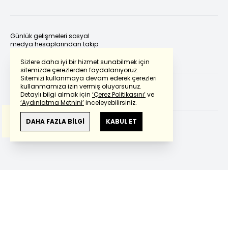
Günlük gelişmeleri sosyal
medya hesaplarından takip
edebilirsiniz.
Sizlere daha iyi bir hizmet sunabilmek için
sitemizde çerezlerden faydalanıyoruz.
Sitemizi kullanmaya devam ederek çerezleri
Powered by
Translate
kullanmamıza izin vermiş oluyorsunuz.
Detaylı bilgi almak için
‘Çerez Politikasını’
ve
‘Aydınlatma Metnini’
inceleyebilirsiniz.
Bu çeviride
Google Translete
kullanılmıştır.
Anlam ve çeviri hatalarından
haberturk.com
DAHA FAZLA BİLGİ
KABUL ET
sorumlu değildir.