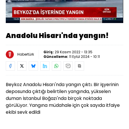
Yüklendi
:
26.16%
Sesi
Oynatma
Aç
Hızı
Anadolu Hisarı'nda yangın!
Giriş:
29 Kasım 2022 - 13:35
Habertürk
Güncelleme:
11 Eylül 2024 - 10:11
Beykoz Anadolu Hisarı'nda yangın çıktı. Bir işyerinin
deposunda çıktığı belirtilen yangında, yükselen
duman İstanbul Boğazı'nda birçok noktada
görülüyor. Yangına müdahale için çok sayıda itfaiye
ekibi sevk edildi