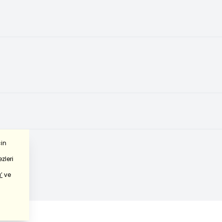
çin
zleri
’
ve