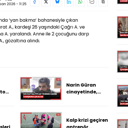
san 2026 - 11:25
sında ‘yan bakma’ bahanesiyle çıkan
at A., kardeşi 26 yaşındaki Çağrı A. ve
a A. yaralandı. Anne ile 2 çocuğunu darp
, gözaltına alındı.
a
Narin Güran
Oto
cinayetinde,
ır
Yargıtay'ın
ar!
kararı sonrası
Nevzat Bahtiyar
yeniden hakim
Kalp krizi geçiren
karşısına
leri
antrenör