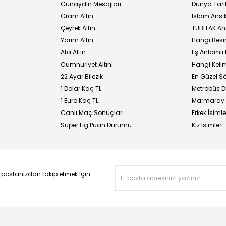
Günaydın Mesajları
Dünya Tarih
Gram Altın
İslam Ansi
Çeyrek Altın
TÜBİTAK An
Yarım Altın
Hangi Besi
Ata Altın
Eş Anlamlı 
Cumhuriyet Altını
Hangi Kelim
22 Ayar Bilezik
En Güzel Sö
1 Dolar Kaç TL
Metrobüs D
1 Euro Kaç TL
Marmaray D
Canlı Maç Sonuçları
Erkek İsimle
Süper Lig Puan Durumu
Kız İsimleri
-postanızdan takip etmek için