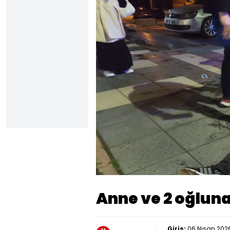
Yüklendi
:
26.96%
Sesi
Aç
Anne ve 2 oğlun
Giriş:
06 Nisan 2026