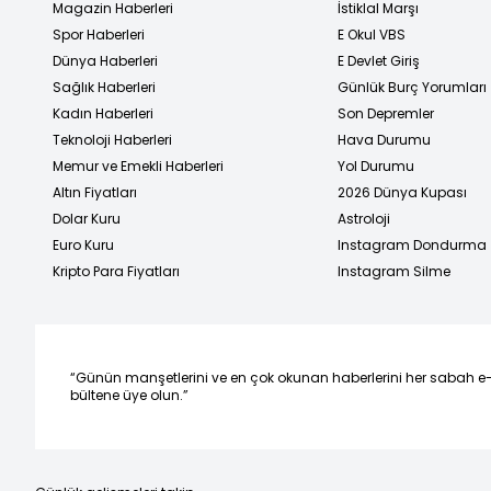
Magazin Haberleri
İstiklal Marşı
Spor Haberleri
E Okul VBS
Dünya Haberleri
E Devlet Giriş
Sağlık Haberleri
Günlük Burç Yorumları
Kadın Haberleri
Son Depremler
Teknoloji Haberleri
Hava Durumu
Memur ve Emekli Haberleri
Yol Durumu
Altın Fiyatları
2026 Dünya Kupası
Dolar Kuru
Astroloji
Euro Kuru
Instagram Dondurma
Kripto Para Fiyatları
Instagram Silme
“Günün manşetlerini ve en çok okunan haberlerini her sabah e
bültene üye olun.”