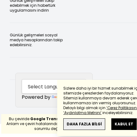
Günlük gelişmeleri takip
edebilmek için habertürk
uygulamasını indirin
Günlük gelişmeleri sosyal
medya hesaplarından takip
edebilirsiniz.
Sizlere daha iyi bir hizmet sunabilmek i
sitemizde çerezlerden faydalanıyoruz.
Powered by
Translate
Sitemizi kullanmaya devam ederek çere
kullanmamıza izin vermiş oluyorsunuz.
Detaylı bilgi almak için
‘Çerez Politikasını
‘Aydınlatma Metnini’
inceleyebilirsiniz.
Bu çeviride
Google Translete
kullanılmıştır.
Anlam ve çeviri hatalarından
haberturk.com
DAHA FAZLA BİLGİ
KABUL ET
sorumlu değildir.