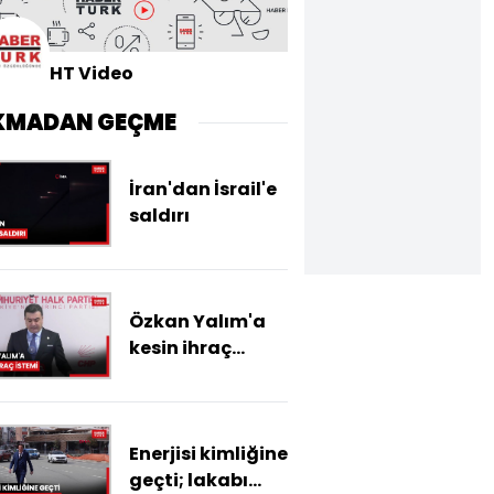
HT Video
KMADAN GEÇME
İran'dan İsrail'e
saldırı
Özkan Yalım'a
kesin ihraç
istemi
Enerjisi kimliğine
geçti; lakabı