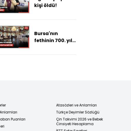
kişi öldü!
Bursa'nın
fethinin 700. yılı
kutlanıyor
rler
Atasözleri ve Anlamları
 Anlamları
Türkçe Deyimler Sözlüğü
 Taban Puanları
Çin Takvimi 2026 ve Bebek
Cinsiyeti Hesaplama
eri
İETT Sefer Saatleri