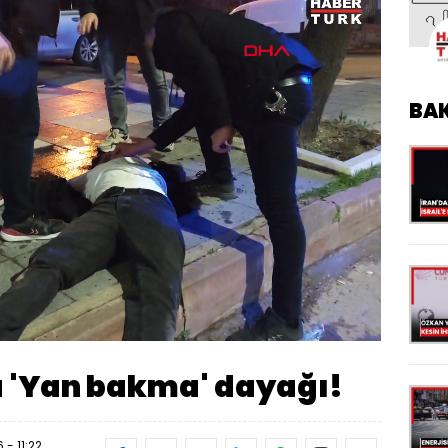
BA
Oynatma
1080
Hızı
a 'Yan bakma' dayağı!
 - 11:22