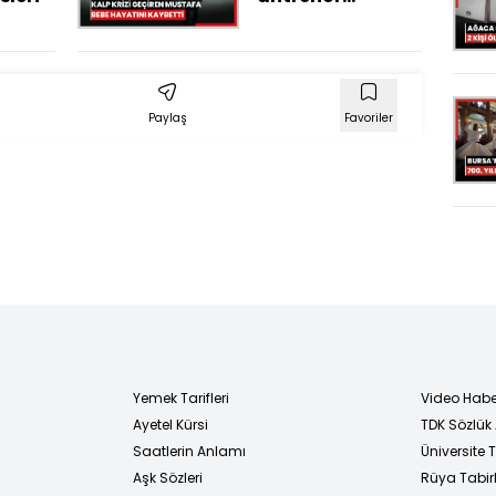
çıkacak
Mustafa Bebe
hayatını
kaybetti
Paylaş
Favoriler
Yemek Tarifleri
Video Habe
Ayetel Kürsi
TDK Sözlük
i
Saatlerin Anlamı
Üniversite
Aşk Sözleri
Rüya Tabirl