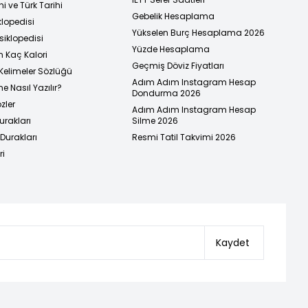
i ve Türk Tarihi
Gebelik Hesaplama
klopedisi
Yükselen Burç Hesaplama 2026
siklopedisi
Yüzde Hesaplama
n Kaç Kalori
Geçmiş Döviz Fiyatları
Kelimeler Sözlüğü
Adım Adım Instagram Hesap
e Nasıl Yazılır?
Dondurma 2026
zler
Adım Adım Instagram Hesap
urakları
Silme 2026
urakları
Resmi Tatil Takvimi 2026
ri
Kaydet