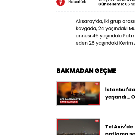
Habertürk
Güncelleme:
06 Ni
Aksaray’da, iki grup ara
kavgada, 24 yaşındaki Mur
annesi 46 yaşındaki Fatm
eden 28 yaşındaki Kerim A.
BAKMADAN GEÇME
İstanbul'd
yaşandı... 
galeriyi cay
cayır yaktıl
Tel Aviv'de
patlama ses