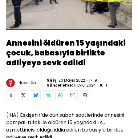
Yüklendi
:
79.88%
Sesi
Oynatma
Aç
Hızı
Annesini öldüren 15 yaşındaki
çocuk, babasıyla birlikte
adliyeye sevk edildi
Giriş:
20 Mayıs 2022 - 17:19
Habertürk
Güncelleme:
11 Eylül 2024 - 10:11
(İHA) Eskişehir’de dün sabah saatlerinde
anne
sini
pompalı tüfek ile öldüren 15 yaşındaki İ.A.,
azmettiricisi olduğu iddia edilen babasıyla birlikte
adliyeye sevk edildi