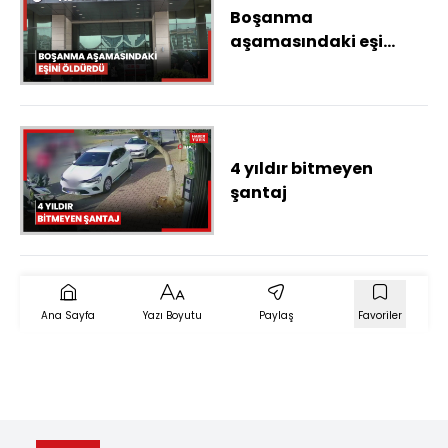
Boşanma
aşamasındaki eşi
Sinem'i öldürüp,
bekçiyi yaralayan
sanığa ağırlaştırılmış
müebbet
4 yıldır bitmeyen
şantaj
Ana Sayfa
Yazı Boyutu
Paylaş
Favoriler