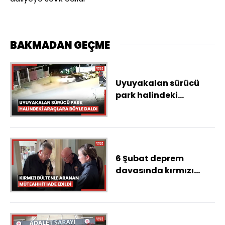
BAKMADAN GEÇME
Uyuyakalan sürücü
park halindeki
araçlara böyle daldı
6 Şubat deprem
davasında kırmızı
bültenle aranan
müteahhidin
Tayland'dan iade
edildi