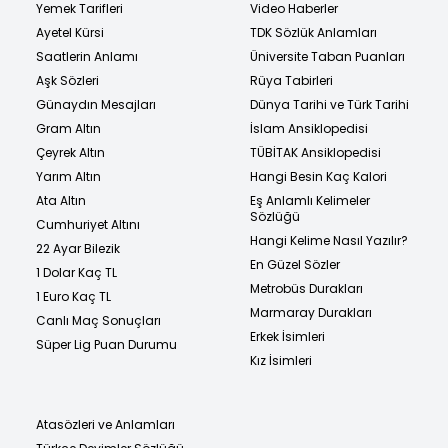
Yemek Tarifleri
Video Haberler
Ayetel Kürsi
TDK Sözlük Anlamları
Saatlerin Anlamı
Üniversite Taban Puanları
Aşk Sözleri
Rüya Tabirleri
Günaydın Mesajları
Dünya Tarihi ve Türk Tarihi
Gram Altın
İslam Ansiklopedisi
Çeyrek Altın
TÜBİTAK Ansiklopedisi
Yarım Altın
Hangi Besin Kaç Kalori
Ata Altın
Eş Anlamlı Kelimeler
Sözlüğü
Cumhuriyet Altını
Hangi Kelime Nasıl Yazılır?
22 Ayar Bilezik
En Güzel Sözler
1 Dolar Kaç TL
Metrobüs Durakları
1 Euro Kaç TL
Marmaray Durakları
Canlı Maç Sonuçları
Erkek İsimleri
Süper Lig Puan Durumu
Kız İsimleri
Atasözleri ve Anlamları