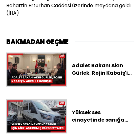
Bahattin Erturhan Caddesi üzerinde meydana geldi.
(İHA)
BAKMADAN GEÇME
Adalet Bakanı Akın
Gürlek, Rojin Kabaiş'in
ailesi ile görüştü
Yüksek ses
cinayetinde sanığa
'kadına karşı kasten
öldürme' suçundan