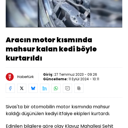
Yüklendi
:
100.00%
Sesi
Oynatma
Aç
Hızı
Aracın motor kısmında
mahsur kalan kedi böyle
kurtarıldı
Giriş:
27 Temmuz 2023 - 09:26
Habertürk
Güncelleme:
11 Eylül 2024 - 10:11
Sivas'ta bir otomobilin motor kısmında mahsur
kaldığı düşünülen kediyi itfaiye ekipleri kurtardı.
Edinilen bilgilere göre olay Klavuz Mahallesi Şehit