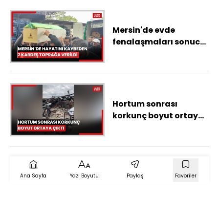
ağırlaştırılmış
müebbet hapis talebi
Mersin'de evde
fenalaşmaları sonucu
yaşamını yitiren 2
kardeşin cenazeleri
defnedildi
Hortum sonrası
korkunç boyut ortaya
çıktı
Ana Sayfa
Yazı Boyutu
Paylaş
Favoriler