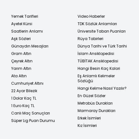
Yemek Tarifleri
Video Haberler
Ayetel Kürsi
TDK Sözlük Anlamları
Saatlerin Anlamı
Üniversite Taban Puanları
Aşk Sözleri
Rüya Tabirleri
Günaydın Mesajları
Dünya Tarihi ve Türk Tarihi
Gram Altın
İslam Ansiklopedisi
Çeyrek Altın
TÜBİTAK Ansiklopedisi
Yarım Altın
Hangi Besin Kaç Kalori
Ata Altın
Eş Anlamlı Kelimeler
Sözlüğü
Cumhuriyet Altını
Hangi Kelime Nasıl Yazılır?
22 Ayar Bilezik
En Güzel Sözler
1 Dolar Kaç TL
Metrobüs Durakları
1 Euro Kaç TL
Marmaray Durakları
Canlı Maç Sonuçları
Erkek İsimleri
Süper Lig Puan Durumu
Kız İsimleri