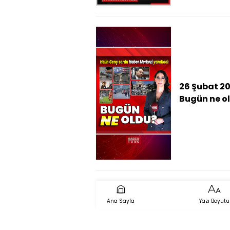
26 Şubat 20
Bugün ne o
İşte günün 
çıkan haber
Ana Sayfa
Yazı Boyutu