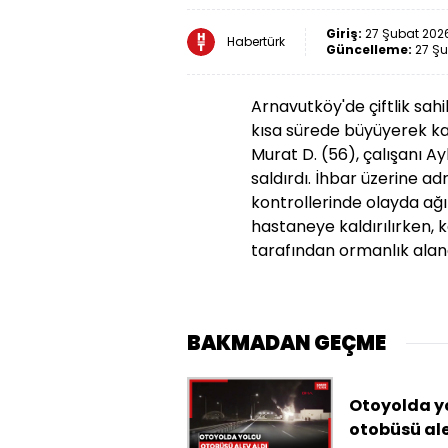
Giriş:
27 Şubat 2026
Habertürk
Güncelleme:
27 Şu
Arnavutköy'de çiftlik sahi
kısa sürede büyüyerek k
Murat D. (56), çalışanı Ay
saldırdı. İhbar üzerine ad
kontrollerinde olayda ağı
hastaneye kaldırılırken, k
tarafından ormanlık alan
BAKMADAN GEÇME
Otoyolda y
otobüsü ale