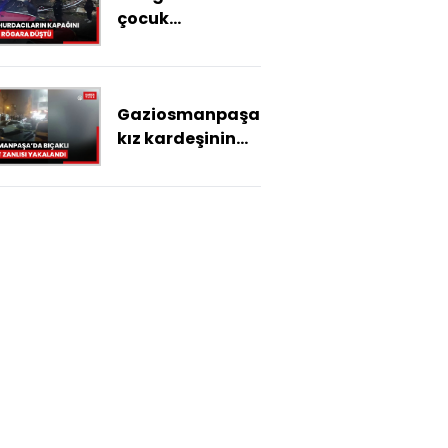
çocuk
hurdacıların
kapağını çaldığı
rögara düştü
Gaziosmanpaşa'da
kız kardeşinin
yanında
gördüğü kişiyi
bıçaklayarak
öldüren zanlı
yakalandı