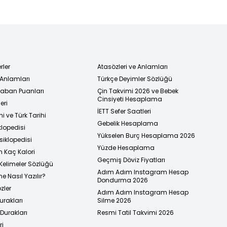
rler
Atasözleri ve Anlamları
 Anlamları
Türkçe Deyimler Sözlüğü
 Taban Puanları
Çin Takvimi 2026 ve Bebek
Cinsiyeti Hesaplama
eri
İETT Sefer Saatleri
i ve Türk Tarihi
Gebelik Hesaplama
klopedisi
Yükselen Burç Hesaplama 2026
siklopedisi
Yüzde Hesaplama
n Kaç Kalori
Geçmiş Döviz Fiyatları
Kelimeler Sözlüğü
Adım Adım Instagram Hesap
e Nasıl Yazılır?
Dondurma 2026
zler
Adım Adım Instagram Hesap
urakları
Silme 2026
urakları
Resmi Tatil Takvimi 2026
ri