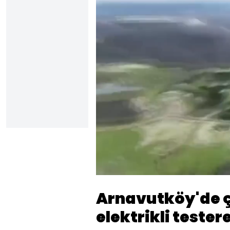
Sesi
Aç
Arnavutköy'de çi
elektrikli tester