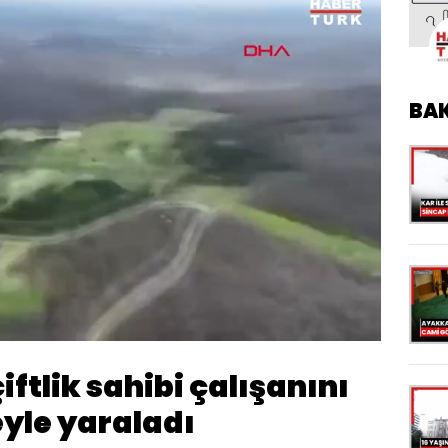
BA
Yüklendi
:
100.00%
Oynatma
Hızı
ftlik sahibi çalışanını
eyle yaraladı