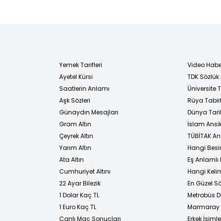
Yemek Tarifleri
Video Habe
Ayetel Kürsi
TDK Sözlük
i
Saatlerin Anlamı
Üniversite
Aşk Sözleri
Rüya Tabirl
Günaydın Mesajları
Dünya Tarih
Gram Altın
İslam Ansi
Çeyrek Altın
TÜBİTAK An
Yarım Altın
Hangi Besi
Ata Altın
Eş Anlamlı 
Cumhuriyet Altını
Hangi Kelim
22 Ayar Bilezik
En Güzel Sö
1 Dolar Kaç TL
Metrobüs D
1 Euro Kaç TL
Marmaray D
Canlı Maç Sonuçları
Erkek İsimle