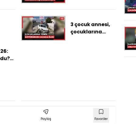
çarptığı
teknedeki kişi
denize düştü
3 çocuk annesi,
çocuklarına
yemek
götürürken
26:
kazada öldü
ldu?
öne
leri
Paylaş
Favoriler