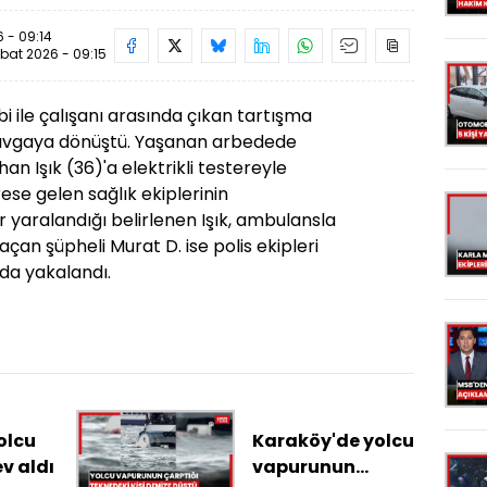
 - 09:14
bat 2026 - 09:15
bi ile çalışanı arasında çıkan tartışma
avgaya dönüştü. Yaşanan arbedede
han Işık (36)'a elektrikli testereyle
rese gelen sağlık ekiplerinin
r yaralandığı belirlenen Işık, ambulansla
açan şüpheli Murat D. ise polis ekipleri
da yakalandı.
olcu
Karaköy'de yolcu
v aldı
vapurunun