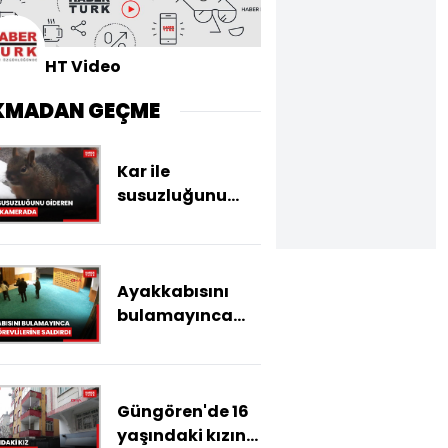
HT Video
KMADAN GEÇME
Kar ile
susuzluğunu
gideren sincap
kamerada
Ayakkabısını
bulamayınca
cami
görevlilerine
saldırdı
Güngören'de 16
yaşındaki kızın