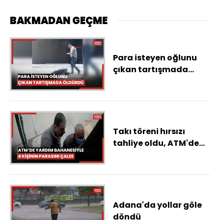
BAKMADAN GEÇME
Para isteyen oğlunu
çıkan tartışmada
öldürdü, cesedinin
başında polisi bekledi
Takı töreni hırsızı
tahliye oldu, ATM'de
yardım bahanesiyle 4
kişinin parasını çaldı
Adana'da yollar göle
döndü