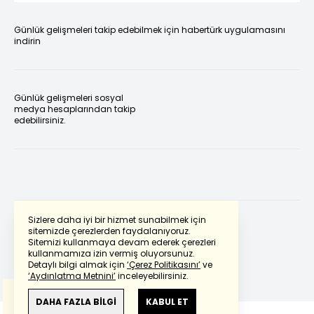
Günlük gelişmeleri takip edebilmek için habertürk uygulamasını
indirin
Günlük gelişmeleri sosyal
medya hesaplarından takip
edebilirsiniz.
Sizlere daha iyi bir hizmet sunabilmek için
sitemizde çerezlerden faydalanıyoruz.
Sitemizi kullanmaya devam ederek çerezleri
Powered by
Translate
kullanmamıza izin vermiş oluyorsunuz.
Detaylı bilgi almak için
‘Çerez Politikasını’
ve
‘Aydınlatma Metnini’
inceleyebilirsiniz.
Bu çeviride
Google Translete
kullanılmıştır.
Anlam ve çeviri hatalarından
haberturk.com
DAHA FAZLA BİLGİ
KABUL ET
sorumlu değildir.