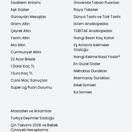
Saatlerin Anlamı
Üniversite Taban Puanları
Aşk Sözleri
Rüya Tabirleri
Günaydın Mesajları
Dünya Tarihi ve Türk Tarihi
Gram Altın
İslam Ansiklopedisi
Çeyrek Altın
TÜBİTAK Ansiklopedisi
Yarım Altın
Hangi Besin Kaç Kalori
Ata Altın
Eş Anlamlı Kelimeler
Sözlüğü
Cumhuriyet Altını
Hangi Kelime Nasıl Yazılır?
22 Ayar Bilezik
En Güzel Sözler
1 Dolar Kaç TL
Metrobüs Durakları
1 Euro Kaç TL
Marmaray Durakları
Canlı Maç Sonuçları
Erkek İsimleri
Süper Lig Puan Durumu
Kız İsimleri
Atasözleri ve Anlamları
Türkçe Deyimler Sözlüğü
Çin Takvimi 2026 ve Bebek
Cinsiyeti Hesaplama