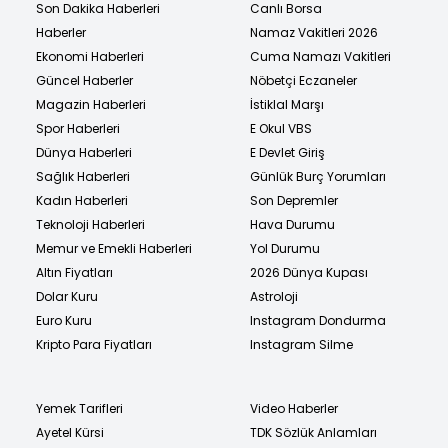
Son Dakika Haberleri
Canlı Borsa
Haberler
Namaz Vakitleri 2026
Ekonomi Haberleri
Cuma Namazı Vakitleri
Güncel Haberler
Nöbetçi Eczaneler
Magazin Haberleri
İstiklal Marşı
Spor Haberleri
E Okul VBS
Dünya Haberleri
E Devlet Giriş
Sağlık Haberleri
Günlük Burç Yorumları
Kadın Haberleri
Son Depremler
Teknoloji Haberleri
Hava Durumu
Memur ve Emekli Haberleri
Yol Durumu
Altın Fiyatları
2026 Dünya Kupası
Dolar Kuru
Astroloji
Euro Kuru
Instagram Dondurma
Kripto Para Fiyatları
Instagram Silme
Yemek Tarifleri
Video Haberler
Ayetel Kürsi
TDK Sözlük Anlamları