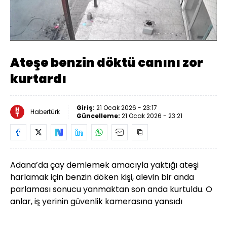
Yüklendi
:
100.00%
Sesi
Oynatma
Aç
Hızı
Ateşe benzin döktü canını zor
kurtardı
Giriş:
21 Ocak 2026 - 23:17
Habertürk
Güncelleme:
21 Ocak 2026 - 23:21
Adana’da çay demlemek amacıyla yaktığı ateşi
harlamak için benzin döken kişi, alevin bir anda
parlaması sonucu yanmaktan son anda kurtuldu. O
anlar, iş yerinin güvenlik kamerasına yansıdı