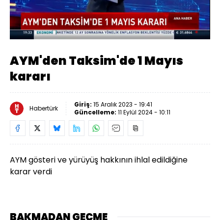
Yüklendi
:
36.78%
Sesi
Oynatma
Aç
Hızı
AYM'den Taksim'de 1 Mayıs
kararı
Giriş:
15 Aralık 2023 - 19:41
Habertürk
Güncelleme:
11 Eylül 2024 - 10:11
AYM gösteri ve yürüyüş hakkının ihlal edildiğine
karar verdi
BAKMADAN GEÇME