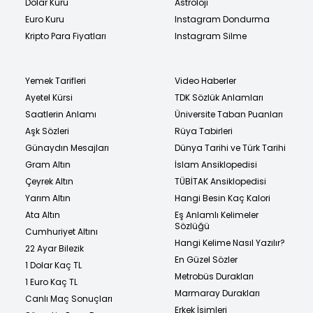
Dolar Kuru
Astroloji
Euro Kuru
Instagram Dondurma
Kripto Para Fiyatları
Instagram Silme
Yemek Tarifleri
Video Haberler
Ayetel Kürsi
TDK Sözlük Anlamları
Saatlerin Anlamı
Üniversite Taban Puanları
Aşk Sözleri
Rüya Tabirleri
Günaydın Mesajları
Dünya Tarihi ve Türk Tarihi
Gram Altın
İslam Ansiklopedisi
Çeyrek Altın
TÜBİTAK Ansiklopedisi
Yarım Altın
Hangi Besin Kaç Kalori
Ata Altın
Eş Anlamlı Kelimeler
Sözlüğü
Cumhuriyet Altını
Hangi Kelime Nasıl Yazılır?
22 Ayar Bilezik
En Güzel Sözler
1 Dolar Kaç TL
Metrobüs Durakları
1 Euro Kaç TL
Marmaray Durakları
Canlı Maç Sonuçları
Erkek İsimleri