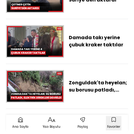
Damada takı yerine
çubuk kraker taktılar
Zonguldak'ta heyelan;
su borusu patladı,
elektrik direkleri
devrildi
Ana Sayfa
Yazı Boyutu
Paylaş
Favoriler