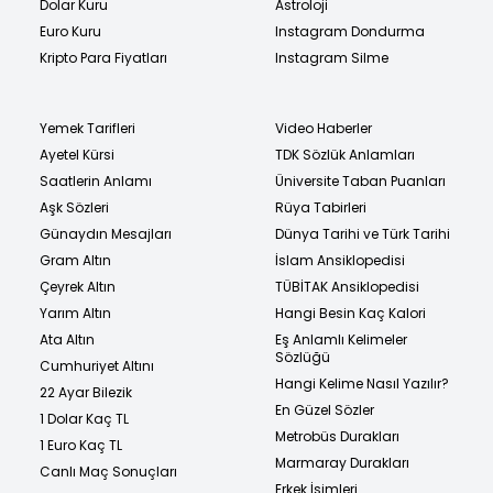
Dolar Kuru
Astroloji
Euro Kuru
Instagram Dondurma
Kripto Para Fiyatları
Instagram Silme
Yemek Tarifleri
Video Haberler
Ayetel Kürsi
TDK Sözlük Anlamları
Saatlerin Anlamı
Üniversite Taban Puanları
Aşk Sözleri
Rüya Tabirleri
Günaydın Mesajları
Dünya Tarihi ve Türk Tarihi
Gram Altın
İslam Ansiklopedisi
Çeyrek Altın
TÜBİTAK Ansiklopedisi
Yarım Altın
Hangi Besin Kaç Kalori
Ata Altın
Eş Anlamlı Kelimeler
Sözlüğü
Cumhuriyet Altını
Hangi Kelime Nasıl Yazılır?
22 Ayar Bilezik
En Güzel Sözler
1 Dolar Kaç TL
Metrobüs Durakları
1 Euro Kaç TL
Marmaray Durakları
Canlı Maç Sonuçları
Erkek İsimleri