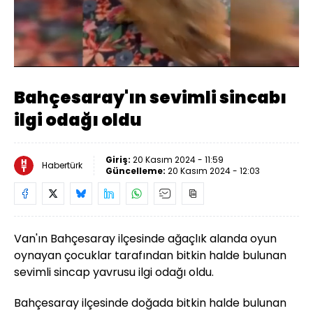
Yüklendi
:
29.54%
Sesi
Oynatma
Aç
Hızı
Bahçesaray'ın sevimli sincabı
ilgi odağı oldu
Giriş:
20 Kasım 2024 - 11:59
Habertürk
Güncelleme:
20 Kasım 2024 - 12:03
Van'ın Bahçesaray ilçesinde ağaçlık alanda oyun
oynayan çocuklar tarafından bitkin halde bulunan
sevimli sincap yavrusu ilgi odağı oldu.
Bahçesaray ilçesinde doğada bitkin halde bulunan