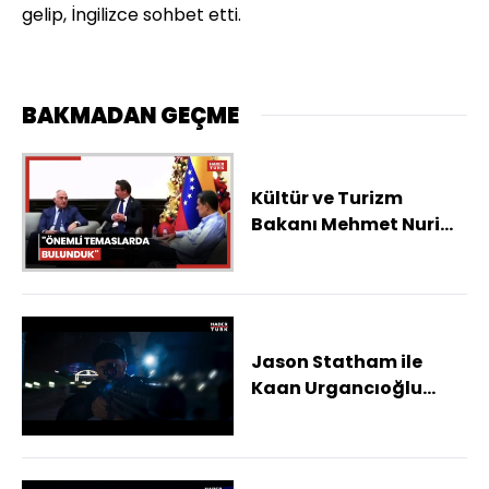
gelip, İngilizce sohbet etti.
BAKMADAN GEÇME
Kültür ve Turizm
Bakanı Mehmet Nuri
Ersoy: Önemli
temaslarda bulunduk
Jason Statham ile
Kaan Urgancıoğlu
karşı karşıya