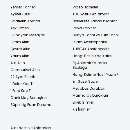
Yemek Tarifleri
Video Haberler
Ayetel Kürsi
TDK Sözlük Anlamları
Saatlerin Anlamı
Üniversite Taban Puanları
Aşk Sözleri
Rüya Tabirleri
Günaydın Mesajları
Dünya Tarihi ve Türk Tarihi
Gram Altın
İslam Ansiklopedisi
Çeyrek Altın
TÜBİTAK Ansiklopedisi
Yarım Altın
Hangi Besin Kaç Kalori
Ata Altın
Eş Anlamlı Kelimeler
Sözlüğü
Cumhuriyet Altını
Hangi Kelime Nasıl Yazılır?
22 Ayar Bilezik
En Güzel Sözler
1 Dolar Kaç TL
Metrobüs Durakları
1 Euro Kaç TL
Marmaray Durakları
Canlı Maç Sonuçları
Erkek İsimleri
Süper Lig Puan Durumu
Kız İsimleri
Atasözleri ve Anlamları