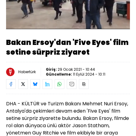
Yüklendi
:
9.32%
Sesi
Oynatma
Aç
Hızı
Bakan Ersoy'dan 'Five Eyes' film
setine sürpriz ziyaret
Giriş:
29 Ocak 2021 - 10:44
Habertürk
Güncelleme:
11 Eylül 2024 - 10:11
DHA -
KÜLTÜR ve Turizm Bakanı Mehmet Nuri
Ersoy
,
Antalya'da çekimleri devam eden 'Five Eyes' film
setine sürpriz ziyarette bulundu. Bakan
Ersoy
, filmde
rol alan dünyaca ünlü aktör Jason Statham,
yönetmen Guy Ritchie ve film ekibiyle bir araya