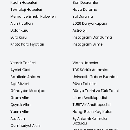
Kadın Haberleri
Son Depremler
Teknoloji Haberleri
Hava Durumu
Memur ve Emekli Haberleri
Yol Durumu
Altın Fiyatları
2026 Dünya Kupası
Dolar Kuru
Astroloji
Euro Kuru
Instagram Dondurma
Kripto Para Fiyatları
Instagram Silme
Yemek Tarifleri
Video Haberler
Ayetel Kürsi
TDK Sözlük Anlamları
Saatlerin Anlamı
Üniversite Taban Puanları
Aşk Sözleri
Rüya Tabirleri
Günaydın Mesajları
Dünya Tarihi ve Türk Tarihi
Gram Altın
İslam Ansiklopedisi
Çeyrek Altın
TÜBİTAK Ansiklopedisi
Yarım Altın
Hangi Besin Kaç Kalori
Ata Altın
Eş Anlamlı Kelimeler
Sözlüğü
Cumhuriyet Altını