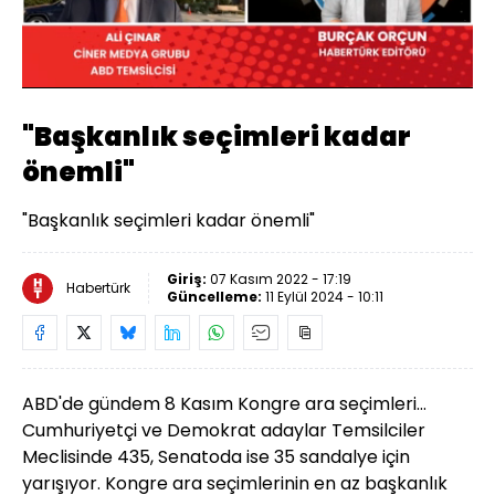
Yüklendi
:
5.00%
Sesi
Oynatma
Aç
Hızı
"Başkanlık seçimleri kadar
önemli"
"Başkanlık seçimleri kadar önemli"
Giriş:
07 Kasım 2022 - 17:19
Habertürk
Güncelleme:
11 Eylül 2024 - 10:11
ABD'de gündem 8 Kasım Kongre ara seçimleri...
Cumhuriyetçi ve Demokrat adaylar Temsilciler
Meclisinde 435, Senatoda ise 35 sandalye için
yarışıyor. Kongre ara seçimlerinin en az başkanlık