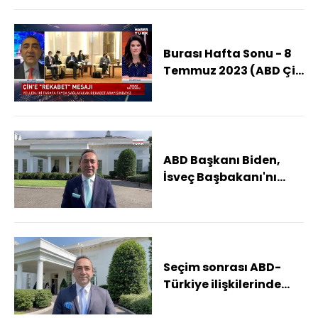
Burası Hafta Sonu - 8
Temmuz 2023 (ABD Çin
ile ilişkilerini
düzeltmek mi istiyor?)
ABD Başkanı Biden,
İsveç Başbakanı'nı
ağırlayacak
Seçim sonrası ABD-
Türkiye ilişkilerinde
son durum ne?