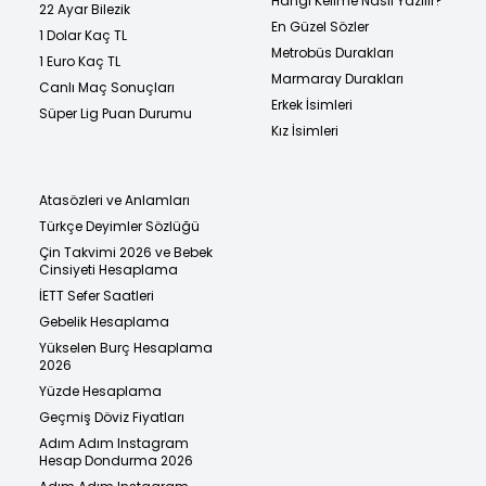
Hangi Kelime Nasıl Yazılır?
22 Ayar Bilezik
En Güzel Sözler
1 Dolar Kaç TL
Metrobüs Durakları
1 Euro Kaç TL
Marmaray Durakları
Canlı Maç Sonuçları
Erkek İsimleri
Süper Lig Puan Durumu
Kız İsimleri
Atasözleri ve Anlamları
Türkçe Deyimler Sözlüğü
Çin Takvimi 2026 ve Bebek
Cinsiyeti Hesaplama
İETT Sefer Saatleri
Gebelik Hesaplama
Yükselen Burç Hesaplama
2026
Yüzde Hesaplama
Geçmiş Döviz Fiyatları
Adım Adım Instagram
Hesap Dondurma 2026