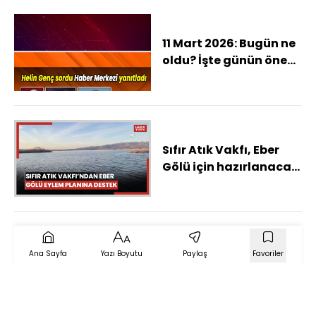
11 Mart 2026: Bugün ne
oldu? İşte günün öne
çıkan haberleri
Sıfır Atık Vakfı, Eber
Gölü için hazırlanacak
eylem planına katkı
sağlayacak
Ana Sayfa
Yazı Boyutu
Paylaş
Favoriler