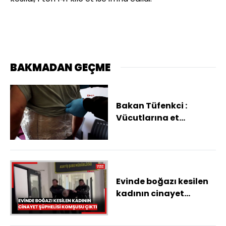
BAKMADAN GEÇME
Bakan Tüfenkci :
Vücutlarına et
sararak, sınır
kapılarından geçmeye
çalıştılar
Evinde boğazı kesilen
kadının cinayet
şüphelisi komşusu çıktı