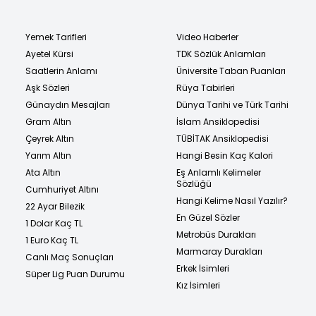
Yemek Tarifleri
Video Haberler
Ayetel Kürsi
TDK Sözlük Anlamları
Saatlerin Anlamı
Üniversite Taban Puanları
Aşk Sözleri
Rüya Tabirleri
Günaydın Mesajları
Dünya Tarihi ve Türk Tarihi
Gram Altın
İslam Ansiklopedisi
Çeyrek Altın
TÜBİTAK Ansiklopedisi
Yarım Altın
Hangi Besin Kaç Kalori
Ata Altın
Eş Anlamlı Kelimeler
Sözlüğü
Cumhuriyet Altını
Hangi Kelime Nasıl Yazılır?
22 Ayar Bilezik
En Güzel Sözler
1 Dolar Kaç TL
Metrobüs Durakları
1 Euro Kaç TL
Marmaray Durakları
Canlı Maç Sonuçları
Erkek İsimleri
Süper Lig Puan Durumu
Kız İsimleri