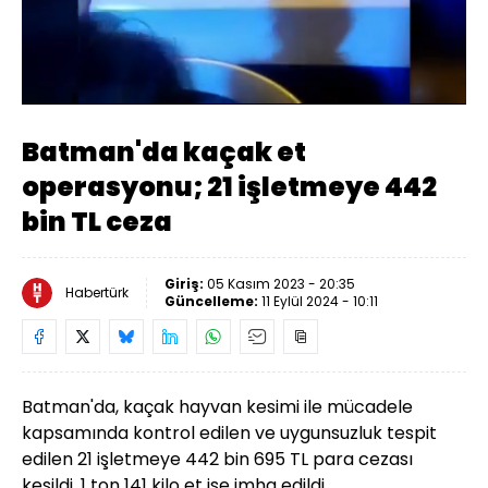
Yüklendi
:
77.65%
Sesi
Oynatma
Aç
Hızı
Batman'da kaçak et
operasyonu; 21 işletmeye 442
bin TL ceza
Giriş:
05 Kasım 2023 - 20:35
Habertürk
Güncelleme:
11 Eylül 2024 - 10:11
Batman'da, kaçak hayvan kesimi ile mücadele
kapsamında kontrol edilen ve uygunsuzluk tespit
edilen 21 işletmeye 442 bin 695 TL para cezası
kesildi, 1 ton 141 kilo et ise imha edildi.