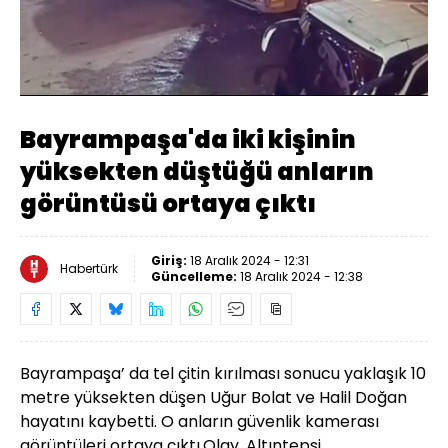
Yüklendi
:
100.00%
Sesi
Oynatma
Aç
Hızı
Bayrampaşa'da iki kişinin
yüksekten düştüğü anların
görüntüsü ortaya çıktı
Giriş:
18 Aralık 2024 - 12:31
Habertürk
Güncelleme:
18 Aralık 2024 - 12:38
Bayrampaşa’ da tel çitin kırılması sonucu yaklaşık 10
metre yüksekten düşen Uğur Bolat ve Halil Doğan
hayatını kaybetti. O anların güvenlik kamerası
görüntüleri ortaya çıktı.Olay, Altıntepsi