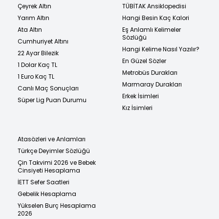
Çeyrek Altın
TÜBİTAK Ansiklopedisi
Yarım Altın
Hangi Besin Kaç Kalori
Ata Altın
Eş Anlamlı Kelimeler
Sözlüğü
Cumhuriyet Altını
Hangi Kelime Nasıl Yazılır?
22 Ayar Bilezik
En Güzel Sözler
1 Dolar Kaç TL
Metrobüs Durakları
1 Euro Kaç TL
Marmaray Durakları
Canlı Maç Sonuçları
Erkek İsimleri
Süper Lig Puan Durumu
Kız İsimleri
Atasözleri ve Anlamları
Türkçe Deyimler Sözlüğü
Çin Takvimi 2026 ve Bebek
Cinsiyeti Hesaplama
İETT Sefer Saatleri
Gebelik Hesaplama
Yükselen Burç Hesaplama
2026