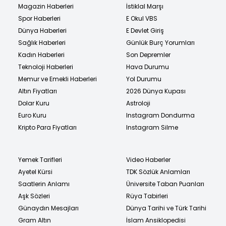
Magazin Haberleri
İstiklal Marşı
Spor Haberleri
E Okul VBS
Dünya Haberleri
E Devlet Giriş
Sağlık Haberleri
Günlük Burç Yorumları
Kadın Haberleri
Son Depremler
Teknoloji Haberleri
Hava Durumu
Memur ve Emekli Haberleri
Yol Durumu
Altın Fiyatları
2026 Dünya Kupası
Dolar Kuru
Astroloji
Euro Kuru
Instagram Dondurma
Kripto Para Fiyatları
Instagram Silme
Yemek Tarifleri
Video Haberler
Ayetel Kürsi
TDK Sözlük Anlamları
Saatlerin Anlamı
Üniversite Taban Puanları
Aşk Sözleri
Rüya Tabirleri
Günaydın Mesajları
Dünya Tarihi ve Türk Tarihi
Gram Altın
İslam Ansiklopedisi