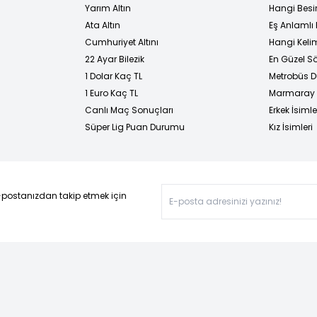
Yarım Altın
Hangi Besi
Ata Altın
Eş Anlamlı 
Cumhuriyet Altını
Hangi Kelim
22 Ayar Bilezik
En Güzel Sö
1 Dolar Kaç TL
Metrobüs D
1 Euro Kaç TL
Marmaray D
Canlı Maç Sonuçları
Erkek İsimle
Süper Lig Puan Durumu
Kız İsimleri
-postanızdan takip etmek için