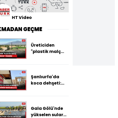
HT Video
KMADAN GEÇME
Üreticiden
"plastik malç
uygulaması"
önerisi
Şanlıurfa'da
koca dehşeti:
Eşini öldürüp
intihar etti
Gala Gölü'nde
yükselen sular