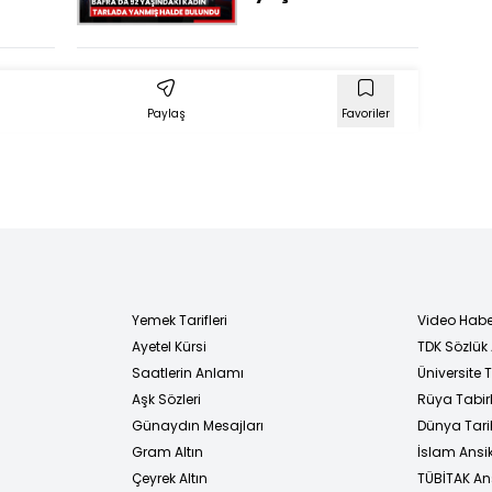
den
tarlada yanmış
tına
halde bulundu
yaşam
ıl
Paylaş
Favoriler
Yemek Tarifleri
Video Habe
Ayetel Kürsi
TDK Sözlük
i
Saatlerin Anlamı
Üniversite
Aşk Sözleri
Rüya Tabirl
Günaydın Mesajları
Dünya Tarih
Gram Altın
İslam Ansi
Çeyrek Altın
TÜBİTAK An