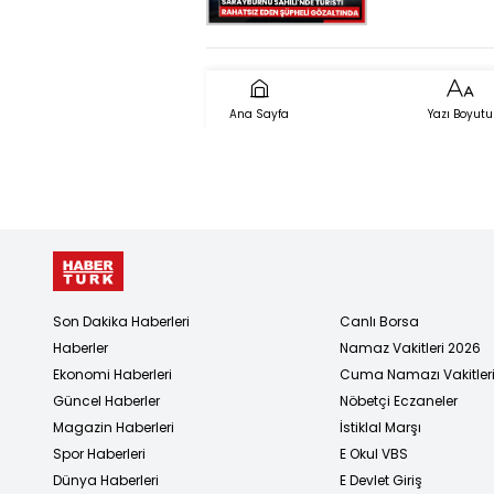
rahatsız e
düşüş,
şahıs gözal
Türkiye'de
alındı
beklenen 
süresi 78,5 y
Ana Sayfa
Yazı Boyutu
Son Dakika Haberleri
Canlı Borsa
Haberler
Namaz Vakitleri 2026
Ekonomi Haberleri
Cuma Namazı Vakitler
Güncel Haberler
Nöbetçi Eczaneler
Magazin Haberleri
İstiklal Marşı
Spor Haberleri
E Okul VBS
Dünya Haberleri
E Devlet Giriş