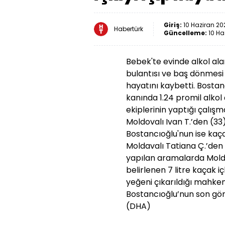
Giriş:
10 Haziran 202
Habertürk
Güncelleme:
10 Ha
Bebek'te evinde alkol al
bulantısı ve baş dönmesi 
hayatını kaybetti. Bosta
kanında 1.24 promil alkol 
ekiplerinin yaptığı çalı
Moldovalı Ivan T.’den (33),
Bostancıoğlu'nun ise kaçak
Moldavalı Tatiana Ç.’den (
yapılan aramalarda Moldov
belirlenen 7 litre kaçak iç
yeğeni çıkarıldığı mahkem
Bostancıoğlu’nun son görü
(DHA)