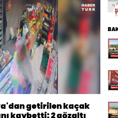
BA
Oynatma
Hızı
a'dan getirilen kaçak
ını kaybetti: 2 gözaltı