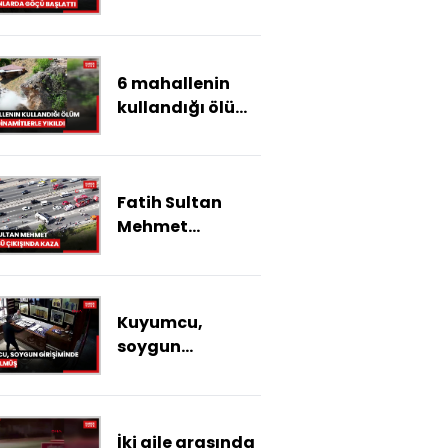
hayvanlarda
göçü başlattı
6 mahallenin
kullandığı ölüm
virajı
dinamitlerle
yıkıldı
Fatih Sultan
Mehmet
Köprüsü
çıkışında kaza
Kuyumcu,
soygun
girişiminde
öldürülmüş
İki aile arasında