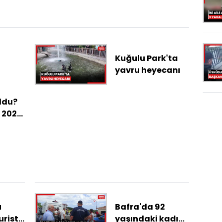
Kuğulu Park'ta
yavru heyecanı
ldu?
 2026
ne
,
e
an
u
Bafra'da 92
ın
uristi
yaşındaki kadın
nde