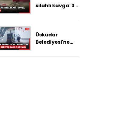
silahlı kavga: 3
yaralı
Üsküdar
Belediyesi'ne
operasyon:
Belediye
Başkanı Başkan
Sinem Dedetaş
dahil 6 kişi
gözaltına alındı