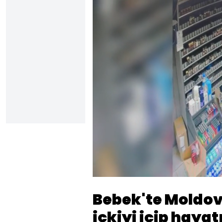
Yüklendi
:
17.63%
Sesi
Aç
Bebek'te Moldov
içkiyi içip hayat