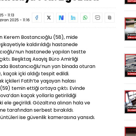
5 - 11:13
ziran 2025 - 11:16
an Kerem Bostancıoğlu (58), mide
şikayetiyle kaldırıldığı hastanede
ncıoğlu’nun hastanede yapılan testte
çıktı. Beşiktaş Asayiş Büro Amirliği
şmada Bostancıoğlu’nun yan binada oturan
 kaçak içki aldığı tespit edildi.
 içkileri Fatih’te yaşayan halası
59) temin ettiği ortaya çıktı. Evinde
a’dan kaçak yollarla getirildiği
ki ele geçirildi. Gözaltına alınan hala ve
e tarafından serbest bırakıldı.
ntüleri ise güvenlik kamerasına yansıdı.