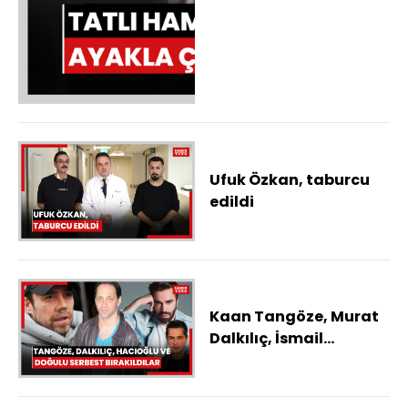
Ufuk Özkan, taburcu
edildi
Kaan Tangöze, Murat
Dalkılıç, İsmail
Hacıoğlu ve Kemal
Doğulu, serbest
bırakıldı