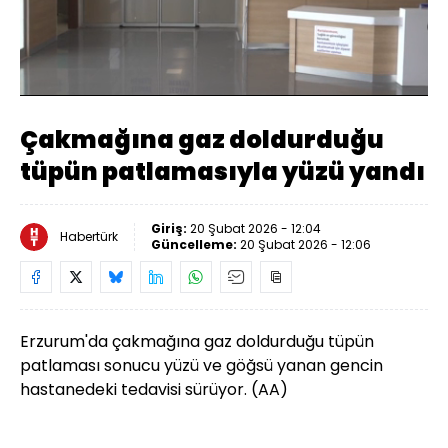
Yüklendi
:
20.78%
Sesi
Oynatma
Aç
Hızı
Çakmağına gaz doldurduğu
tüpün patlamasıyla yüzü yandı
Giriş:
20 Şubat 2026 - 12:04
Habertürk
Güncelleme:
20 Şubat 2026 - 12:06
Erzurum'da çakmağına gaz doldurduğu tüpün
patlaması sonucu yüzü ve göğsü yanan gencin
hastanedeki tedavisi sürüyor. (AA)