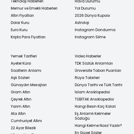
Teknoloji Haberleri
Hava Durumu
Memur ve Emekli Haberleri
Yol Durumu
Altın Fiyatları
2026 Dünya Kupası
Dolar Kuru
Astroloji
Euro Kuru
Instagram Dondurma
Kripto Para Fiyatları
Instagram Silme
Yemek Tarifleri
Video Haberler
Ayetel Kürsi
TDK Sözlük Anlamları
Saatlerin Anlamı
Üniversite Taban Puanları
Aşk Sözleri
Rüya Tabirleri
Günaydın Mesajları
Dünya Tarihi ve Türk Tarihi
Gram Altın
İslam Ansiklopedisi
Çeyrek Altın
TÜBİTAK Ansiklopedisi
Yarım Altın
Hangi Besin Kaç Kalori
Ata Altın
Eş Anlamlı Kelimeler
Sözlüğü
Cumhuriyet Altını
Hangi Kelime Nasıl Yazılır?
22 Ayar Bilezik
En Güzel Sözler