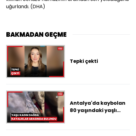
uğurlandı. (DHA)
BAKMADAN GEÇME
Tepki çekti
Antalya'da kaybolan
80 yaşındaki yaşlı
kadın dağda
kayalıklar arasında
bulundu