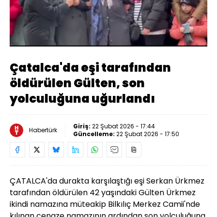
Yüklendi
:
10.27%
Sesi
Oynatma
Aç
Hızı
Çatalca'da eşi tarafından
öldürülen Gülten, son
yolculuğuna uğurlandı
Giriş:
22 Şubat 2026 - 17:44
Habertürk
Güncelleme:
22 Şubat 2026 - 17:50
ÇATALCA'da durakta karşılaştığı eşi Serkan Ürkmez
tarafından öldürülen 42 yaşındaki Gülten Ürkmez
ikindi namazına müteakip Bilkılıç Merkez Camii'nde
kılınan cenaze namazının ardından son yolculuğuna