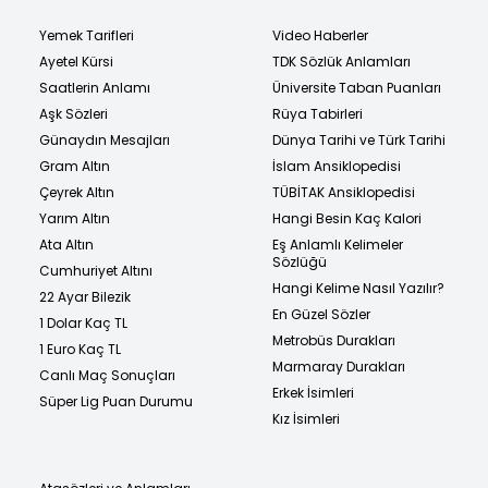
Yemek Tarifleri
Video Haberler
Ayetel Kürsi
TDK Sözlük Anlamları
Saatlerin Anlamı
Üniversite Taban Puanları
Aşk Sözleri
Rüya Tabirleri
Günaydın Mesajları
Dünya Tarihi ve Türk Tarihi
Gram Altın
İslam Ansiklopedisi
Çeyrek Altın
TÜBİTAK Ansiklopedisi
Yarım Altın
Hangi Besin Kaç Kalori
Ata Altın
Eş Anlamlı Kelimeler
Sözlüğü
Cumhuriyet Altını
Hangi Kelime Nasıl Yazılır?
22 Ayar Bilezik
En Güzel Sözler
1 Dolar Kaç TL
Metrobüs Durakları
1 Euro Kaç TL
Marmaray Durakları
Canlı Maç Sonuçları
Erkek İsimleri
Süper Lig Puan Durumu
Kız İsimleri