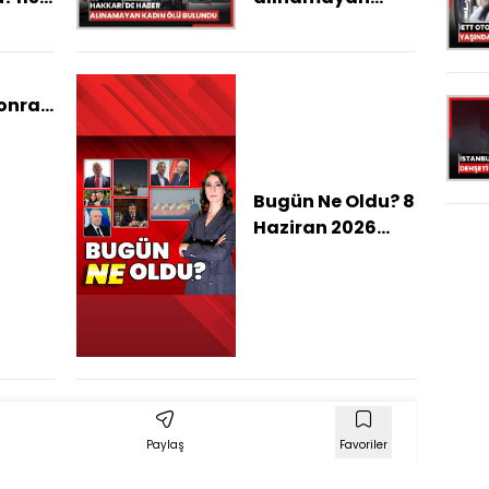
kadın ölü
bulundu
onra...
ili 3
Bugün Ne Oldu? 8
Haziran 2026
haberleri: İran-
İsrail hattında
karşılıklı
saldırılar,
Savaşın 100
günlük
bilançosu,
CHP'de grup
Paylaş
Favoriler
toplantısı