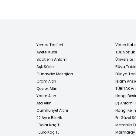
gerilimi
Yemek Tarifleri
Video Habe
Ayetel Kürsi
TDK Sözlük
i
Saatlerin Anlamı
Üniversite
Aşk Sözleri
Rüya Tabirl
Günaydın Mesajları
Dünya Tarih
Gram Altın
İslam Ansi
Çeyrek Altın
TÜBİTAK An
Yarım Altın
Hangi Besi
Ata Altın
Eş Anlamlı 
Cumhuriyet Altını
Hangi Kelim
22 Ayar Bilezik
En Güzel Sö
1 Dolar Kaç TL
Metrobüs D
1 Euro Kaç TL
Marmaray D