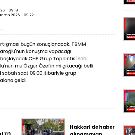
26 - 09:18
ziran 2026 - 09:22
tartışması bugün sonuçlanacak. TBMM
daroğlu'nun konuşma yapacağı
'da başlayacak CHP Grup Toplantısı'nda
u'nun mu Özgür Özel'in mi çıkacağı belli
i sabah saat 09.00 itibariyle grup
salona geldi.
n
Hakkari'de haber
 113
alınamayan