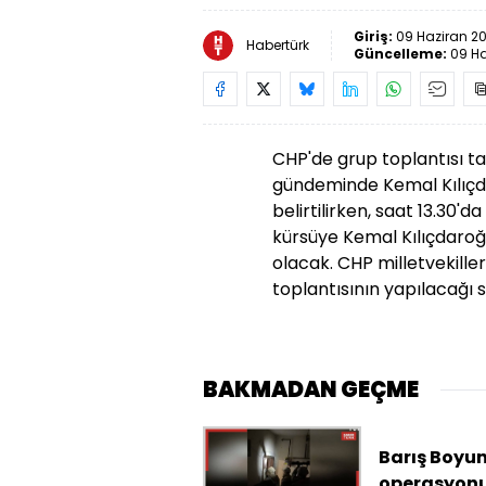
Giriş:
09 Haziran 20
Habertürk
Güncelleme:
09 Ha
CHP'de grup toplantısı 
gündeminde Kemal Kılıç
belirtilirken, saat 13.30
kürsüye Kemal Kılıçdaroğl
olacak. CHP milletvekiller
toplantısının yapılacağı 
BAKMADAN GEÇME
Barış Boyu
operasyonu!