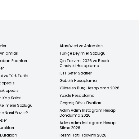
rler
Atasözleri ve Anlamları
 Anlamları
Türkçe Deyimler Sözlüğü
 Taban Puanları
Çin Takvimi 2026 ve Bebek
Cinsiyeti Hesaplama
eri
İETT Sefer Saatleri
i ve Türk Tarihi
Gebelik Hesaplama
klopedisi
Yükselen Burç Hesaplama 2026
siklopedisi
Yüzde Hesaplama
n Kaç Kalori
Geçmiş Döviz Fiyatları
Kelimeler Sözlüğü
Adım Adım Instagram Hesap
e Nasıl Yazılır?
Dondurma 2026
zler
Adım Adım Instagram Hesap
urakları
Silme 2026
urakları
Resmi Tatil Takvimi 2026