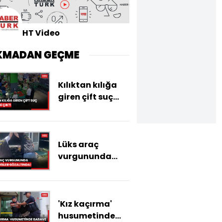
HT Video
KMADAN GEÇME
Kılıktan kılığa
giren çift suç
makinesi çıktı
Lüks araç
vurgununda
mühendisler,
trafik
müşavirleri
'Kız kaçırma'
gözaltında!
husumetinde