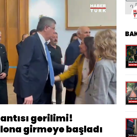
BA
Yüklendi
:
100.00%
Oynatma
480
Hızı
antısı gerilimi!
salona girmeye başladı