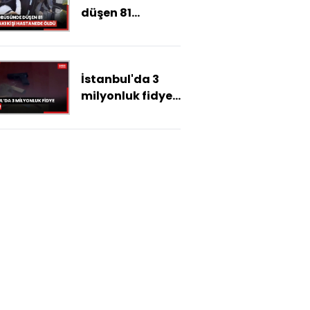
düşen 81
yaşındaki kişi
hastanede öldü
İstanbul'da 3
milyonluk fidye
dehşeti !