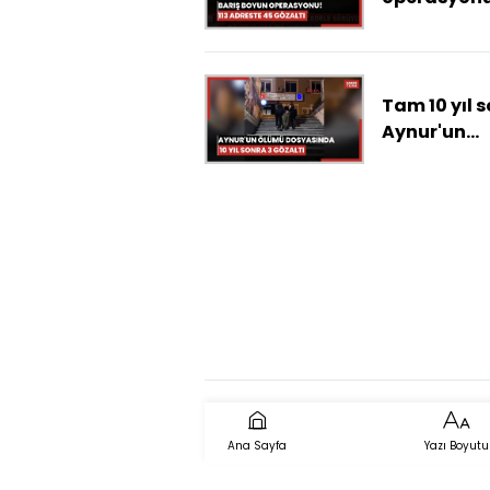
adreste 45
gözaltı
Tam 10 yıl s
Aynur'un
ölümüyle ilg
şüpheli
yakalandı
Ana Sayfa
Yazı Boyutu