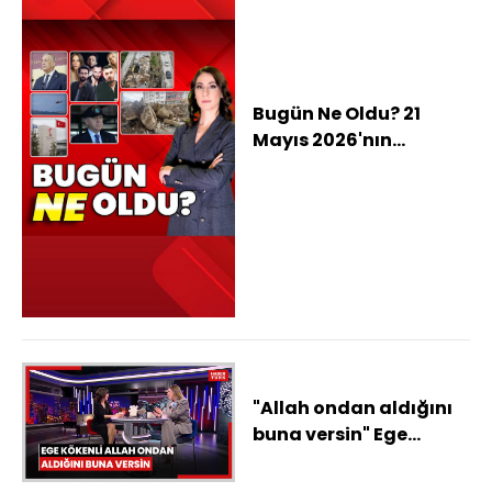
Bugün Ne Oldu? 21
Mayıs 2026'nın
haberleri: Hatay'da sel
can aldı, Yeşilırmak'a
dev kayalarla 9
kilometrelik set,
mutlkak butlan
açıklamalarına kesin
ihraç istemi
"Allah ondan aldığını
buna versin" Ege
Kökenli: Allah ondan
aldığını buna versin