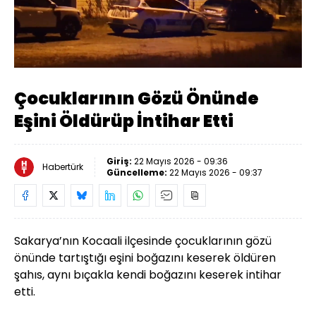
Yüklendi
:
56.43%
Sesi
Oynatma
720
Aç
Hızı
Çocuklarının Gözü Önünde
Eşini Öldürüp İntihar Etti
Giriş:
22 Mayıs 2026 - 09:36
Habertürk
Güncelleme:
22 Mayıs 2026 - 09:37
Sakarya’nın Kocaali ilçesinde çocuklarının gözü
önünde tartıştığı eşini boğazını keserek öldüren
şahıs, aynı bıçakla kendi boğazını keserek intihar
etti.