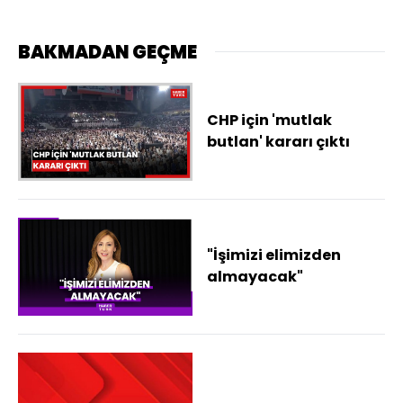
BAKMADAN GEÇME
CHP için 'mutlak
butlan' kararı çıktı
"İşimizi elimizden
almayacak"