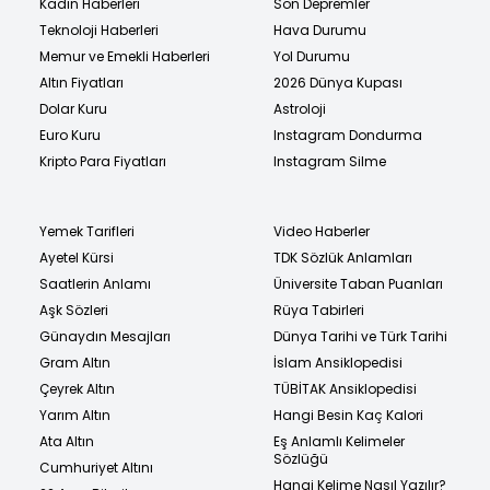
Kadın Haberleri
Son Depremler
Teknoloji Haberleri
Hava Durumu
Memur ve Emekli Haberleri
Yol Durumu
Altın Fiyatları
2026 Dünya Kupası
Dolar Kuru
Astroloji
Euro Kuru
Instagram Dondurma
Kripto Para Fiyatları
Instagram Silme
Yemek Tarifleri
Video Haberler
Ayetel Kürsi
TDK Sözlük Anlamları
Saatlerin Anlamı
Üniversite Taban Puanları
Aşk Sözleri
Rüya Tabirleri
Günaydın Mesajları
Dünya Tarihi ve Türk Tarihi
Gram Altın
İslam Ansiklopedisi
Çeyrek Altın
TÜBİTAK Ansiklopedisi
Yarım Altın
Hangi Besin Kaç Kalori
Ata Altın
Eş Anlamlı Kelimeler
Sözlüğü
Cumhuriyet Altını
Hangi Kelime Nasıl Yazılır?