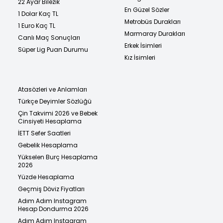
22 Ayar Bilezik
En Güzel Sözler
1 Dolar Kaç TL
Metrobüs Durakları
1 Euro Kaç TL
Marmaray Durakları
Canlı Maç Sonuçları
Erkek İsimleri
Süper Lig Puan Durumu
Kız İsimleri
Atasözleri ve Anlamları
Türkçe Deyimler Sözlüğü
Çin Takvimi 2026 ve Bebek
Cinsiyeti Hesaplama
İETT Sefer Saatleri
Gebelik Hesaplama
Yükselen Burç Hesaplama
2026
Yüzde Hesaplama
Geçmiş Döviz Fiyatları
Adım Adım Instagram
Hesap Dondurma 2026
Adım Adım Instagram