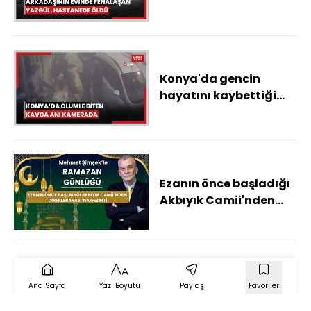
hastanede öldü
Konya'da gencin
hayatını kaybettiği
kavga anı kamerada
Ezanın önce başladığı
Akbıyık Camii'nden
Direklerarası'na
gezinti
Ana Sayfa
Yazı Boyutu
Paylaş
Favoriler