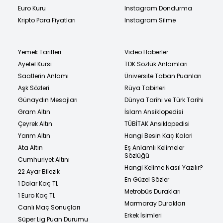
Euro Kuru
Instagram Dondurma
Kripto Para Fiyatları
Instagram Silme
Yemek Tarifleri
Video Haberler
Ayetel Kürsi
TDK Sözlük Anlamları
Saatlerin Anlamı
Üniversite Taban Puanları
Aşk Sözleri
Rüya Tabirleri
Günaydın Mesajları
Dünya Tarihi ve Türk Tarihi
Gram Altın
İslam Ansiklopedisi
Çeyrek Altın
TÜBİTAK Ansiklopedisi
Yarım Altın
Hangi Besin Kaç Kalori
Ata Altın
Eş Anlamlı Kelimeler
Sözlüğü
Cumhuriyet Altını
Hangi Kelime Nasıl Yazılır?
22 Ayar Bilezik
En Güzel Sözler
1 Dolar Kaç TL
Metrobüs Durakları
1 Euro Kaç TL
Marmaray Durakları
Canlı Maç Sonuçları
Erkek İsimleri
Süper Lig Puan Durumu