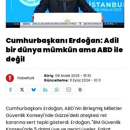
Yüklendi
:
1.89%
Sesi
Oynatma
Aç
Hızı
Cumhurbaşkanı Erdoğan: Adil
bir dünya mümkün ama ABD ile
değil
Giriş:
09 Aralık 2023 - 15:51
Habertürk
Güncelleme:
11 Eylül 2024 - 10:11
Cumhurbaşkanı Erdoğan, ABD'nin Birleşmiş Milletler
Güvenlik Konseyi'nde Gazze'deki ateşkesi ret
kararına sert tepki gösterdi. Erdoğan, "BM Güvenlik
Konseyi'nde 5 daimi üye ve geçici üyeler. Fakat