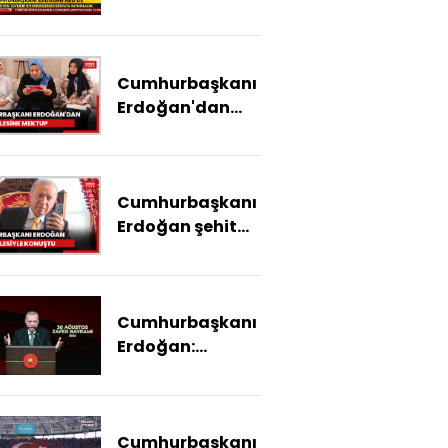
Cumhurbaşkanı
Erdoğan'dan
şehit ailesine
mektup
Cumhurbaşkanı
Erdoğan şehit
ailesiyle görüştü
Cumhurbaşkanı
Erdoğan:
Gayemiz güçlü
bir Türkiye
emanet etmek
Cumhurbaşkanı