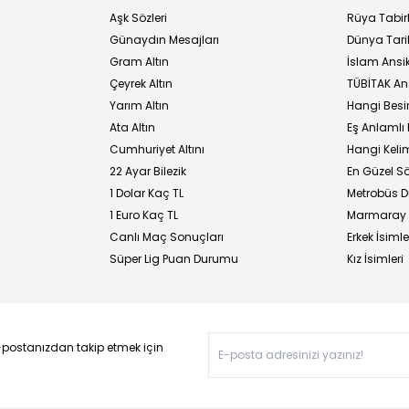
Aşk Sözleri
Rüya Tabirl
Günaydın Mesajları
Dünya Tarih
Gram Altın
İslam Ansi
Çeyrek Altın
TÜBİTAK An
Yarım Altın
Hangi Besi
Ata Altın
Eş Anlamlı 
Cumhuriyet Altını
Hangi Kelim
22 Ayar Bilezik
En Güzel Sö
1 Dolar Kaç TL
Metrobüs D
1 Euro Kaç TL
Marmaray D
Canlı Maç Sonuçları
Erkek İsimle
Süper Lig Puan Durumu
Kız İsimleri
-postanızdan takip etmek için