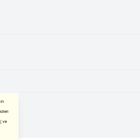
çin
zleri
’
ve