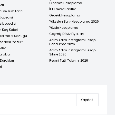
Cinsiyeti Hesaplama
eri
İETT Sefer Saatleri
i ve Türk Tarihi
Gebelik Hesaplama
klopedisi
Yükselen Burç Hesaplama 2026
siklopedisi
Yüzde Hesaplama
n Kaç Kalori
Geçmiş Döviz Fiyatları
Kelimeler Sözlüğü
Adım Adım Instagram Hesap
e Nasıl Yazılır?
Dondurma 2026
zler
Adım Adım Instagram Hesap
urakları
Silme 2026
urakları
Resmi Tatil Takvimi 2026
ri
Kaydet