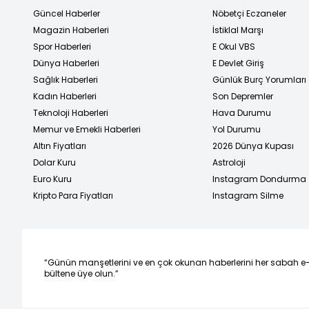
Güncel Haberler
Nöbetçi Eczaneler
Magazin Haberleri
İstiklal Marşı
Spor Haberleri
E Okul VBS
Dünya Haberleri
E Devlet Giriş
Sağlık Haberleri
Günlük Burç Yorumları
Kadın Haberleri
Son Depremler
Teknoloji Haberleri
Hava Durumu
Memur ve Emekli Haberleri
Yol Durumu
Altın Fiyatları
2026 Dünya Kupası
Dolar Kuru
Astroloji
Euro Kuru
Instagram Dondurma
Kripto Para Fiyatları
Instagram Silme
“Günün manşetlerini ve en çok okunan haberlerini her sabah e
bültene üye olun.”