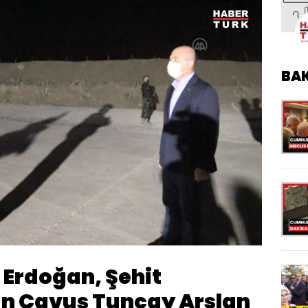
BA
Oynatma
Hızı
Erdoğan, Şehit
 Çavuş Tuncay Arslan