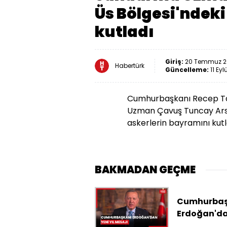
Üs Bölgesi'ndeki
kutladı
Giriş:
20 Temmuz 20
Habertürk
Güncelleme:
11 Eyl
Cumhurbaşkanı Recep Tay
Uzman Çavuş Tuncay Arsl
askerlerin bayramını kutl
BAKMADAN GEÇME
Cumhurbaş
Erdoğan'd
yeni yıl mes