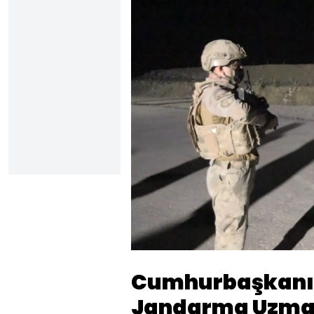
Yüklendi
:
11.91%
Sesi
Aç
Cumhurbaşkanı 
Jandarma Uzman