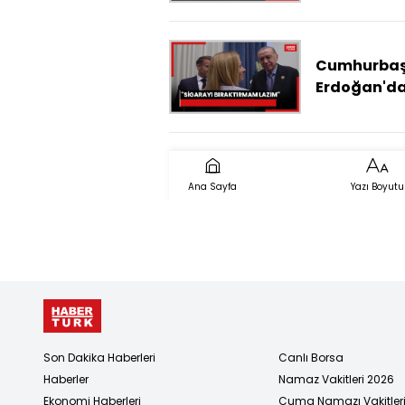
Cumhurbaş
Erdoğan'd
İtalya Baş
Meloni'ye:
Sigarayı
bıraktırm
Ana Sayfa
Yazı Boyutu
lazım
Son Dakika Haberleri
Canlı Borsa
Haberler
Namaz Vakitleri 2026
Ekonomi Haberleri
Cuma Namazı Vakitler