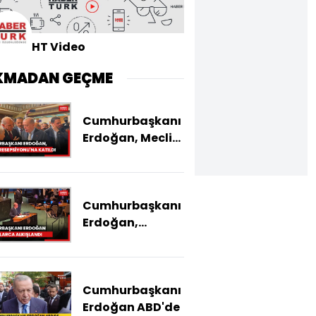
HT Video
KMADAN GEÇME
Cumhurbaşkanı
Erdoğan, Meclis
Resepsiyonu'na
katıldı
Cumhurbaşkanı
Erdoğan,
dakikalarca
alkışlandı
Cumhurbaşkanı
Erdoğan ABD'de