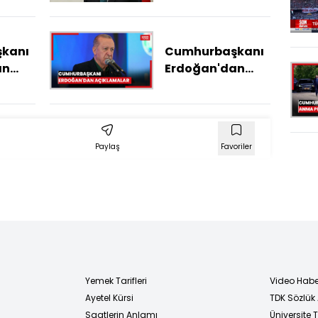
taziye telefonu
kanı
Cumhurbaşkanı
an
Erdoğan'dan
bakanı
açıklamalar
am
Paylaş
Favoriler
Yemek Tarifleri
Video Habe
Ayetel Kürsi
TDK Sözlük
i
Saatlerin Anlamı
Üniversite