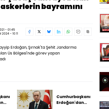
 askerlerin bayramını
21 - 01:45
ül 2024 - 10:11
yip Erdoğan, Şırnak'ta Şehit Jandarma
an Üs Bölgesi'nde görev yapan
adı
kanı
Cumhurbaşkanı
an
Erdoğan'dan
ajı
şehit babasına