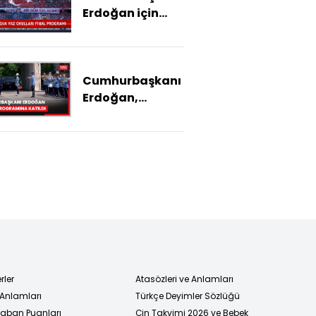
Erdoğan için
koreografi
yaptılar
Cumhurbaşkanı
Erdoğan,
TBMMde
düzenlenen 15
Temmuz
Demokrasi ve
Milli Birlik Günü
anma
programına
katıldı
rler
Atasözleri ve Anlamları
 Anlamları
Türkçe Deyimler Sözlüğü
 Taban Puanları
Çin Takvimi 2026 ve Bebek