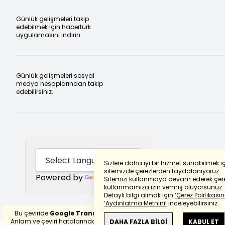
Günlük gelişmeleri takip
edebilmek için habertürk
uygulamasını indirin
Günlük gelişmeleri sosyal
medya hesaplarından takip
edebilirsiniz.
Sizlere daha iyi bir hizmet sunabilmek i
sitemizde çerezlerden faydalanıyoruz.
Powered by
Translate
Sitemizi kullanmaya devam ederek çere
kullanmamıza izin vermiş oluyorsunuz.
Detaylı bilgi almak için
‘Çerez Politikasını
‘Aydınlatma Metnini’
inceleyebilirsiniz.
Bu çeviride
Google Translete
kullanılmıştır.
Anlam ve çeviri hatalarından
haberturk.com
DAHA FAZLA BİLGİ
KABUL ET